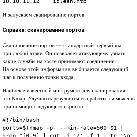
10.
10.
11.
12
iclean.
htb
И запус­каем ска­ниро­вание пор­тов.
Справка: сканирование портов
Ска­ниро­вание пор­тов — стан­дар­тный пер­вый шаг
при любой ата­ке. Он поз­воля­ет ата­кующе­му узнать,
какие служ­бы на хос­те при­нима­ют соеди­нение.
На осно­ве этой информа­ции выбира­ется сле­дующий
шаг к получе­нию точ­ки вхо­да.
На­ибо­лее извес­тный инс­тру­мент для ска­ниро­вания —
это Nmap. Улуч­шить резуль­таты его работы ты можешь
при помощи сле­дующе­го скрип­та:
#!/
bin/
bash
ports
=
$(
nmap
-p-
--min-rate
=
500
$1
|
grep
^[
0-
9]
|
cut
-d
'/
'
-f
1 |
tr
'\
n'