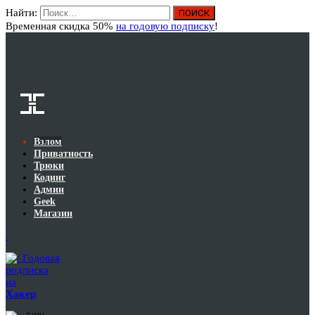
Найти:
Вход
Временная скидка 50%
на годовую подписку
!
Взлом
Приватность
Трюки
Кодинг
Админ
Geek
Магазин
Годовая
подписка
на
Хакер