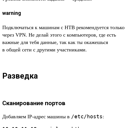
warning
Под­клю­чать­ся к машинам с HTB рекомен­дует­ся толь­ко
через VPN. Не делай это­го с компь­юте­ров, где есть
важ­ные для тебя дан­ные, так как ты ока­жешь­ся
в общей сети с дру­гими учас­тни­ками.
Разведка
Сканирование портов
/
etc/
hosts
До­бав­ляем IP-адрес машины в
: