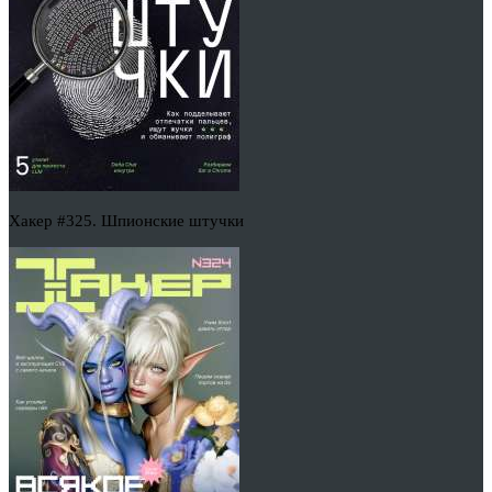
Хакер #325. Шпионские штучки