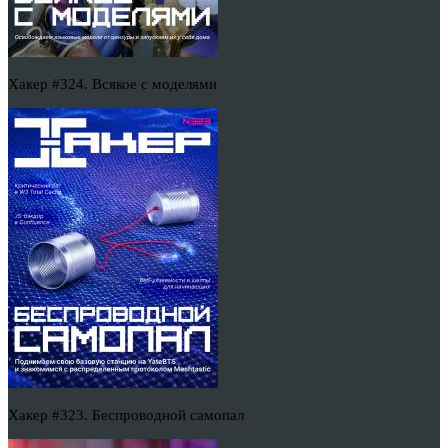
Хакер #324. Всякое с моделями
Хакер #323. Беспроводной самопал