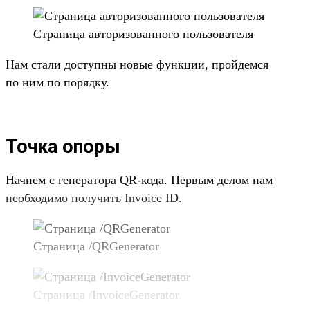
Стра­ница авто­ризо­ван­ного поль­зовате­ля
Нам ста­ли дос­тупны новые фун­кции, прой­дем­ся
по ним по поряд­ку.
Точка опоры
Нач­нем с генера­тора QR-кода. Пер­вым делом нам
необ­ходимо получить Invoice ID.
Стра­ница /QRGenerator
Стра­ница /InvoiceGenerator