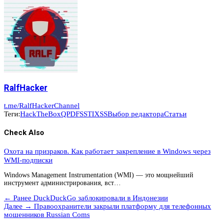
RalfHacker
t.me/RalfHackerChannel
Теги:
HackTheBox
QPDF
SSTI
XSS
Выбор редактора
Статьи
Check Also
Охота на призраков. Как работает закрепление в Windows через
WMI-подписки
Windows Management Instrumentation (WMI) — это мощнейший
инструмент администрирования, вст…
← Ранее
DuckDuckGo заблокировали в Индонезии
Далее →
Правоохранители закрыли платформу для телефонных
мошенников Russian Coms