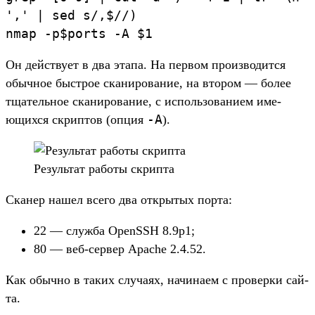
',
'
|
sed
s/,
$/
/
)
nmap
-p
$ports
-A
$1
Он дей­ству­ет в два эта­па. На пер­вом про­изво­дит­ся
обыч­ное быс­трое ска­ниро­вание, на вто­ром — более
тща­тель­ное ска­ниро­вание, с исполь­зовани­ем име­
-A
ющих­ся скрип­тов (опция
).
Ре­зуль­тат работы скрип­та
Ска­нер нашел все­го два откры­тых пор­та:
22 — служ­ба OpenSSH 8.9p1;
80 — веб‑сер­вер Apache 2.4.52.
Как обыч­но в таких слу­чаях, начина­ем с про­вер­ки сай­
та.