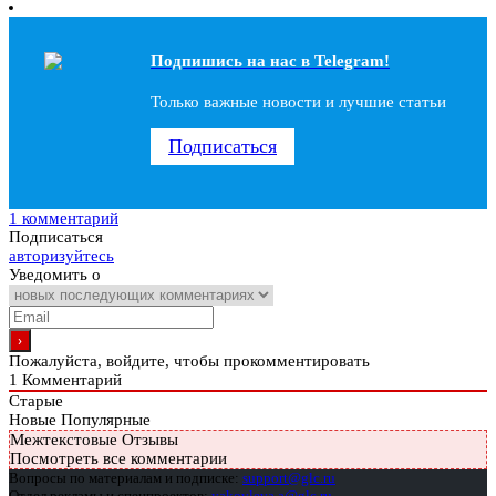
Подпишись на наc в Telegram!
Только важные новости и лучшие статьи
Подписаться
1 комментарий
Подписаться
авторизуйтесь
Уведомить о
Пожалуйста, войдите, чтобы прокомментировать
1
Комментарий
Старые
Новые
Популярные
Межтекстовые Отзывы
Посмотреть все комментарии
Вопросы по материалам и подписке:
support@glc.ru
Отдел рекламы и спецпроектов:
yakovleva.a@glc.ru