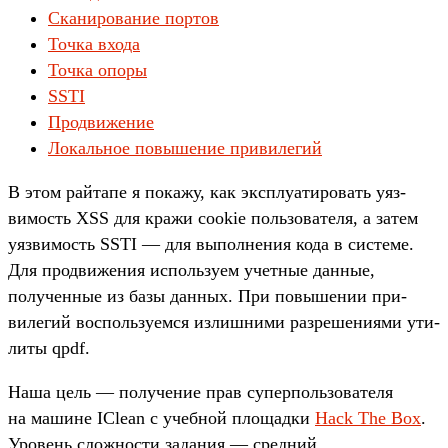
Сканирование портов
Точка входа
Точка опоры
SSTI
Продвижение
Локальное повышение привилегий
В этом рай­тапе я покажу, как экс­плу­ати­ровать уяз­
вимость XSS для кра­жи cookie поль­зовате­ля, а затем
уяз­вимость SSTI — для выпол­нения кода в сис­теме.
Для прод­вижения исполь­зуем учет­ные дан­ные,
получен­ные из базы дан­ных. При повыше­нии при­
виле­гий вос­поль­зуем­ся излишни­ми раз­решени­ями ути­
литы qpdf.
На­ша цель — получе­ние прав супер­поль­зовате­ля
на машине IСlean с учеб­ной пло­щад­ки
Hack The Box
.
Уро­вень слож­ности задания — сред­ний.