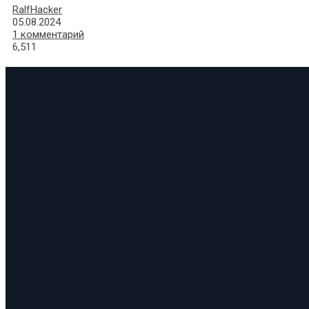
RalfHacker
05.08.2024
1 комментарий
6,511