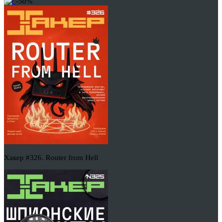
-50%
Хакер #326. Router from Hell