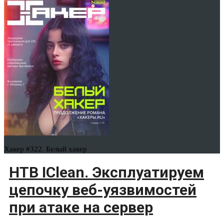
Хакер #322. Белый хакер
HTB IСlean. Эксплуатируем
цепочку веб-уязвимостей
при атаке на сервер