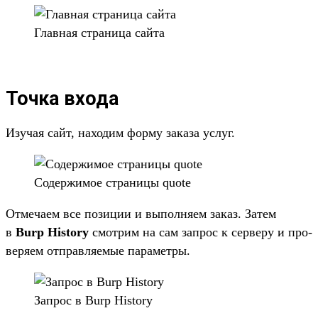
Глав­ная стра­ница сай­та
Точка входа
Изу­чая сайт, находим фор­му заказа услуг.
Со­дер­жимое стра­ницы quote
От­меча­ем все позиции и выпол­няем заказ. Затем
в
Burp History
смот­рим на сам зап­рос к сер­веру и про­
веря­ем отправ­ляемые парамет­ры.
Зап­рос в Burp History