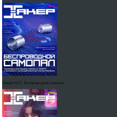
Хакер #323. Беспроводной самопал