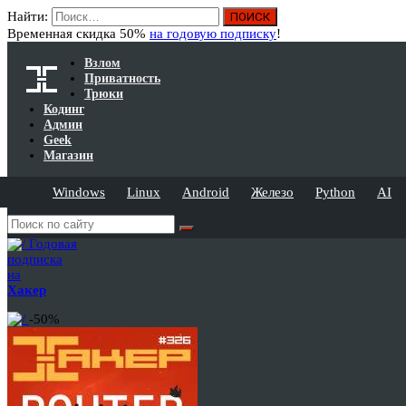
Найти:
Временная скидка 50%
на годовую подписку
!
Взлом
Приватность
Трюки
Кодинг
Админ
Geek
Магазин
Windows
Linux
Android
Железо
Python
AI
Годовая
подписка
на
Хакер
-50%