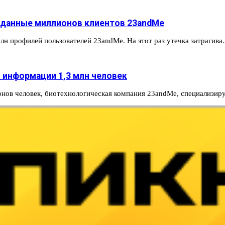
 данные миллионов клиентов 23andMe
лн профилей пользователей 23andMe. На этот раз утечка затрагив
 информации 1,3 млн человек
онов человек, биотехнологическая компания 23andMe, специализ