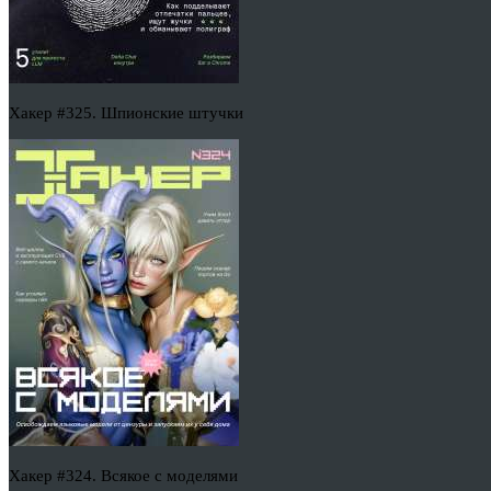
Хакер #325. Шпионские штучки
Хакер #324. Всякое с моделями