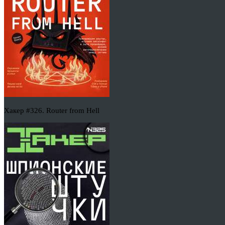
Хакер #326. Router from Hell