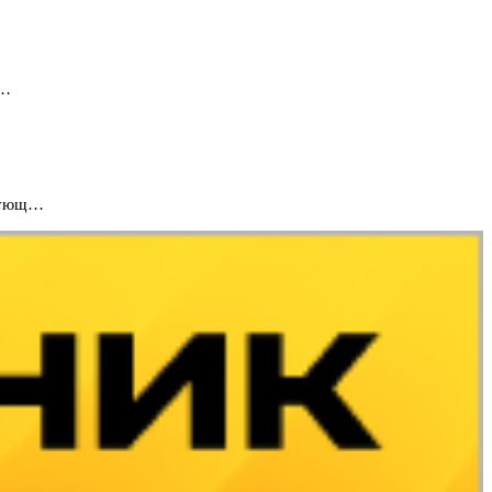
а…
ирующ…