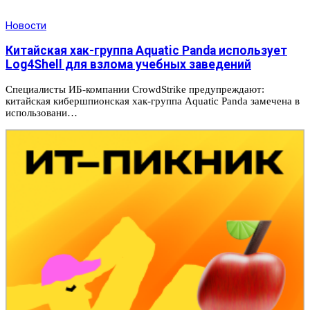
Новости
Китайская хак-группа Aquatic Panda использует
Log4Shell для взлома учебных заведений
Специалисты ИБ-компании CrowdStrike предупреждают:
китайская кибершпионская хак-группа Aquatic Panda замечена в
использовани…