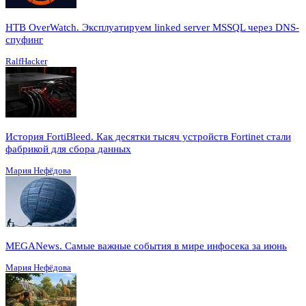
HTB OverWatch. Эксплуатируем linked server MSSQL через DNS-
спуфинг
RalfHacker
История FortiBleed. Как десятки тысяч устройств Fortinet стали
фабрикой для сбора данных
Мария Нефёдова
MEGANews. Cамые важные события в мире инфосека за июнь
Мария Нефёдова