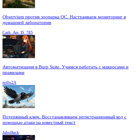
Observium против зоопарка ОС. Настраиваем мониторинг в
домашней лаборатории
Cath_Ars_IS_785
Автоматизация в Burp Suite. Учимся работать с макросами и
правилами
ret0x2A
Потерянный ключ. Восстанавливаем регистрационный код с
помощью атаки на известный текст
JaboHack