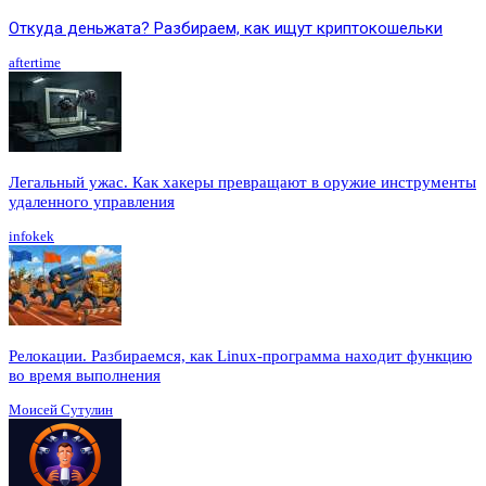
Откуда деньжата? Разбираем, как ищут криптокошельки
aftertime
Легальный ужас. Как хакеры превращают в оружие инструменты
удаленного управления
infokek
Релокации. Разбираемся, как Linux-программа находит функцию
во время выполнения
Моисей Сутулин