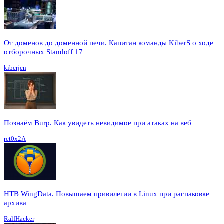
От доменов до доменной печи. Капитан команды KiberS о ходе
отборочных Standoff 17
kiberjen
Познаём Burp. Как увидеть невидимое при атаках на веб
ret0x2A
HTB WingData. Повышаем привилегии в Linux при распаковке
архива
RalfHacker