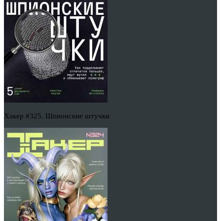
Хакер #325. Шпионские штучки