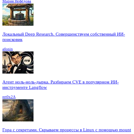
Мария Нефёдова
Локальный Deep Research. Совершенствуем собственный ИИ-
поисковик
afonin
Агент ноль-ноль-дырка. Разбираем CVE в популярном ИИ-
инструменте Langflow
ret0x2A
Гора с секретами. Скрываем процессы в Linux c помощью mount