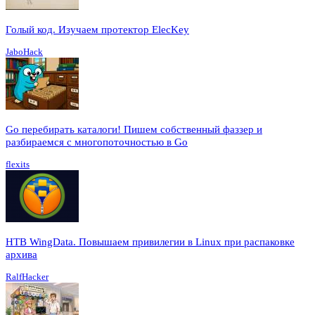
Голый код. Изучаем протектор ElecKey
JaboHack
Go перебирать каталоги! Пишем собственный фаззер и
разбираемся с многопоточностью в Go
flexits
HTB WingData. Повышаем привилегии в Linux при распаковке
архива
RalfHacker