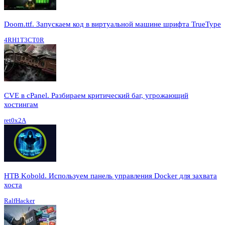
Doom.ttf. Запускаем код в виртуальной машине шрифта TrueType
4RH1T3CT0R
CVE в cPanel. Разбираем критический баг, угрожающий
хостингам
ret0x2A
HTB Kobold. Используем панель управления Docker для захвата
хоста
RalfHacker