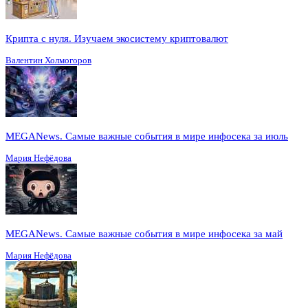
Крипта с нуля. Изучаем экосистему криптовалют
Валентин Холмогоров
MEGANews. Cамые важные события в мире инфосека за июль
Мария Нефёдова
MEGANews. Cамые важные события в мире инфосека за май
Мария Нефёдова