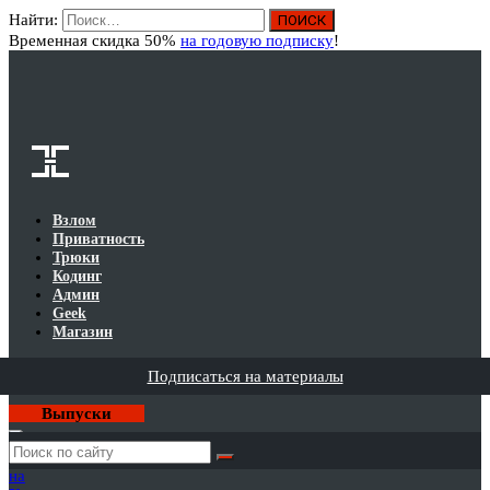
Найти:
Вход
Временная скидка 50%
на годовую подписку
!
Взлом
Приватность
Трюки
Кодинг
Админ
Geek
Магазин
Подписаться на материалы
Выпуски
Годовая
подписка
на