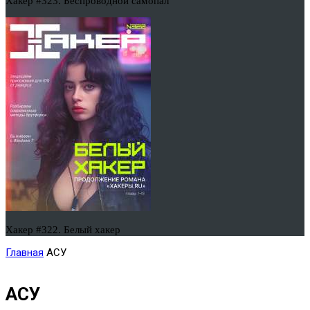
Хакер #323. Беспроводной самопал
Хакер #322. Белый хакер
Главная
АСУ
АСУ