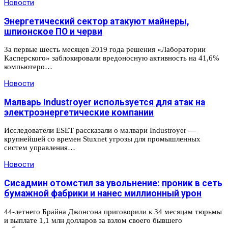
Новости
Энергетический сектор атакуют майнеры,
шпионское ПО и черви
За первые шесть месяцев 2019 года решения «Лаборатории
Касперского» заблокировали вредоносную активность на 41,6%
компьютеро…
Новости
Малварь Industroyer используется для атак на
электроэнергетические компании
Исследователи ESET рассказали о малвари Industroyer —
крупнейшей со времен Stuxnet угрозы для промышленных
систем управления…
Новости
Сисадмин отомстил за увольнение: проник в сеть
бумажной фабрики и нанес миллионный урон
44-летнего Брайна Джонсона приговорили к 34 месяцам тюрьмы
и выплате 1,1 млн долларов за взлом своего бывшего