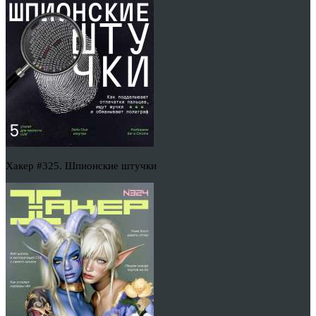
Хакер #325. Шпионские штучки