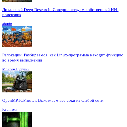
Локальный Deep Research. Совершенствуем собственный ИИ-
поисковик
afonin
Релокации. Разбираемся, как Linux-программа находит функцию
во время выполнения
Моисей Сутулин
OpenMPTCProuter. Выжимаем все соки из слабой сети
Kapinsen