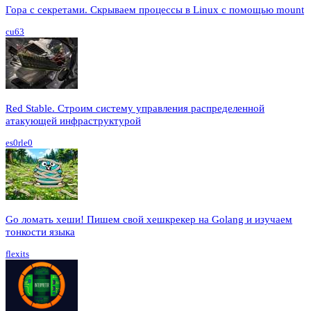
Гора с секретами. Скрываем процессы в Linux c помощью mount
cu63
Red Stable. Строим систему управления распределенной
атакующей инфраструктурой
es0rle0
Go ломать хеши! Пишем свой хешкрекер на Golang и изучаем
тонкости языка
flexits