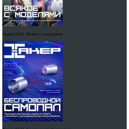
Хакер #324. Всякое с моделями