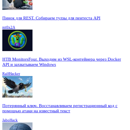
Пинок для REST. Собираем тулзы для пентеста API
ret0x2A
HTB MonitorsFour. Выходим из WSL-контейнера через Docker
API и захватываем Windows
RalfHacker
Потерянный ключ. Восстанавливаем регистрационный код с
помощью атаки на известный текст
JaboHack