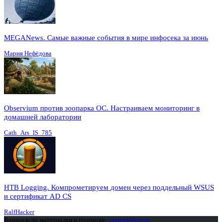
MEGANews. Cамые важные события в мире инфосека за июнь
Мария Нефёдова
Observium против зоопарка ОС. Настраиваем мониторинг в
домашней лаборатории
Cath_Ars_IS_785
HTB Logging. Компрометируем домен через поддельный WSUS
и сертификат AD CS
RalfHacker
Вопросы по материалам и подписке:
support@glc.ru