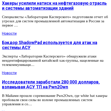
Хакеры усилили натиск на нефтегазовую отрасль
и системы автоматизации зданий
Специалисты «Лаборатории Касперского» подготовили отчет об
угрозах для систем промышленной автоматизации в России за
первое …
Новости
Бэкдор ShadowPad используется для атак на
системы АСУ
Эксперты «Лаборатории Касперского» обнаружили атаки
неидентифицированной китайской хак-группы, нацеленные на
телекоммуникаци…
Новости
Исследователи заработали 280 000 долларов,
взламывая АСУ ТП на Pwn2Own
В Майами прошло соревнование Pwn2Own, где white hat хакеры
пробовали свои силы во взломе промышленных систем
управления и со…