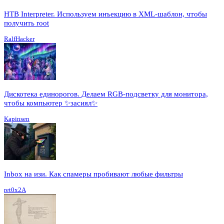
HTB Interpreter. Используем инъекцию в XML-шаблон, чтобы
получить root
RalfHacker
Дискотека единорогов. Делаем RGB-подсветку для монитора,
чтобы компьютер ✨засиял✨
Kapinsen
Inbox на изи. Как спамеры пробивают любые фильтры
ret0x2A