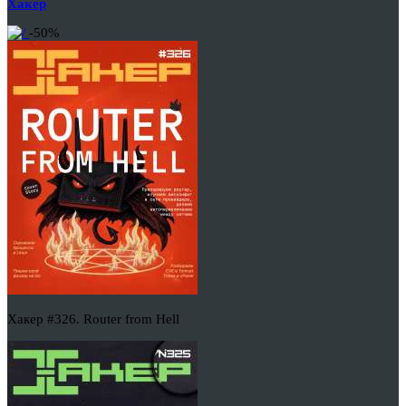
Хакер
-50%
Хакер #326. Router from Hell