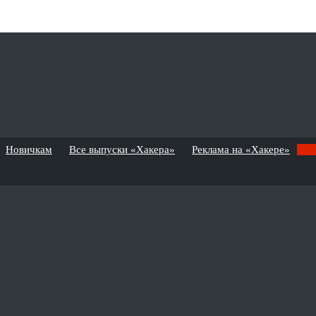
Новичкам
Все выпуски «Хакера»
Реклама на «Хакере»