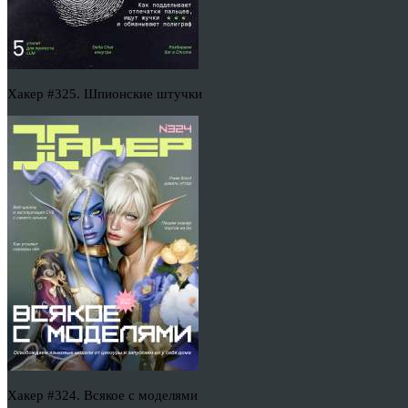
Хакер #325. Шпионские штучки
Хакер #324. Всякое с моделями