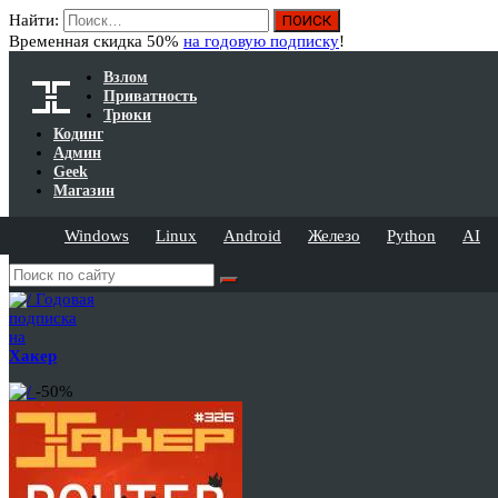
Найти:
Временная скидка 50%
на годовую подписку
!
Взлом
Приватность
Трюки
Кодинг
Админ
Geek
Магазин
Windows
Linux
Android
Железо
Python
AI
Годовая
подписка
на
Хакер
-50%