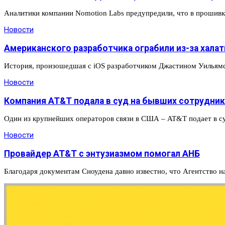
Аналитики компании Nomotion Labs предупредили, что в прошивк
Новости
Американского разработчика ограбили из-за хала
История, произошедшая с iOS разработчиком Джастином Уильямсо
Новости
Компания AT&T подала в суд на бывших сотрудник
Один из крупнейших операторов связи в США – AT&T подает в суд
Новости
Провайдер AT&T с энтузиазмом помогал АНБ
Благодаря документам Сноудена давно известно, что Агентство