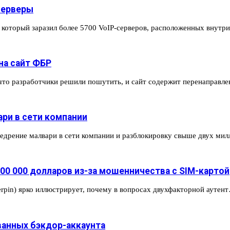
серверы
, который заразил более 5700 VoIP-серверов, расположенных внут
на сайт ФБР
что разработчики решили пошутить, и сайт содержит перенаправл
ари в сети компании
недрение малвари в сети компании и разблокировку свыше двух ми
 000 000 долларов из-за мошенничества с SIM-картой
rpin) ярко иллюстрирует, почему в вопросах двухфакторной аутен
ванных бэкдор-аккаунта