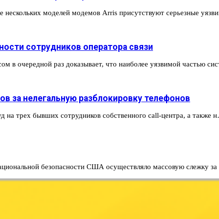
е нескольких моделей модемов Arris присутствуют серьезные уяз
тности сотрудников оператора связи
м в очередной раз доказывает, что наиболее уязвимой частью си
ов за нелегальную разблокировку телефонов
 на трех бывших сотрудников собственного call-центра, а также 
 национальной безопасности США осуществляло массовую слежку з