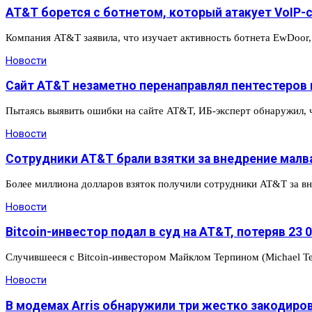
AT&T борется с ботнетом, который атакует VoIP-
Компания AT&T заявила, что изучает активность ботнета EwDoor
Новости
Сайт AT&T незаметно перенаправлял пентестеров 
Пытаясь выявить ошибки на сайте AT&T, ИБ-эксперт обнаружил, 
Новости
Сотрудники AT&T брали взятки за внедрение малв
Более миллиона долларов взяток получили сотрудники AT&T за в
Новости
Bitcoin-инвестор подал в суд на AT&T, потеряв 23
Случившееся с Bitcoin-инвестором Майклом Терпином (Michael Te
Новости
В модемах Arris обнаружили три жестко закодиро