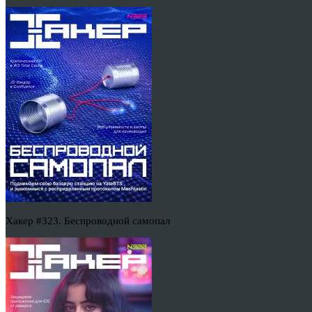
Хакер #323. Беспроводной самопал