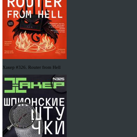
Хакер #326. Router from Hell