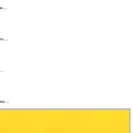
вим…
сте…
н…
а на…