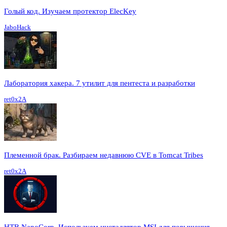
Голый код. Изучаем протектор ElecKey
JaboHack
Лаборатория хакера. 7 утилит для пентеста и разработки
ret0x2A
Племенной брак. Разбираем недавнюю CVE в Tomcat Tribes
ret0x2A
HTB NanoCorp. Используем инсталлятор MSI для повышения