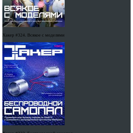
Хакер #324. Всякое с моделями