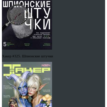
Хакер #325. Шпионские штучки