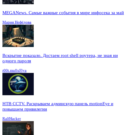
MEGANews. Cамые важные события в мире инфосека за май
Мария Нефёдова
Вскрытие показало. Достаем root shell роутера, не зная ни
одного пароля
r00t.mu0xFlya
HTB CCTV. Раскрываем админскую панель motionEye и
повышаем привилегии
RalfHacker