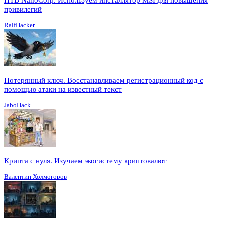
привилегий
RalfHacker
Потерянный ключ. Восстанавливаем регистрационный код с
помощью атаки на известный текст
JaboHack
Крипта с нуля. Изучаем экосистему криптовалют
Валентин Холмогоров