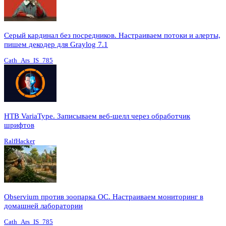
Серый кардинал без посредников. Настраиваем потоки и алерты,
пишем декодер для Graylog 7.1
Cath_Ars_IS_785
HTB VariaType. Записываем веб-шелл через обработчик
шрифтов
RalfHacker
Observium против зоопарка ОС. Настраиваем мониторинг в
домашней лаборатории
Cath_Ars_IS_785