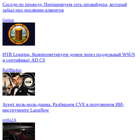
Соседи по проводу. Препарируем сеть провайдера, который
забыл про изоляцию клиентов
Gerion
HTB Logging. Компрометируем домен через поддельный WSUS
и сертификат AD CS
RalfHacker
Агент ноль-ноль-дырка. Разбираем CVE в популярном ИИ-
инструменте Langflow
ret0x2A