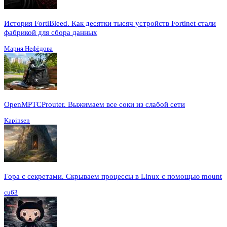
История FortiBleed. Как десятки тысяч устройств Fortinet стали
фабрикой для сбора данных
Мария Нефёдова
OpenMPTCProuter. Выжимаем все соки из слабой сети
Kapinsen
Гора с секретами. Скрываем процессы в Linux c помощью mount
cu63