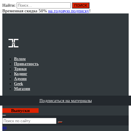
Найти:
Вход
Временная скидка 50%
на годовую подписку
!
Взлом
Приватность
Трюки
Кодинг
Админ
Geek
Магазин
Подписаться на материалы
Выпуски
Годовая
подписка
на