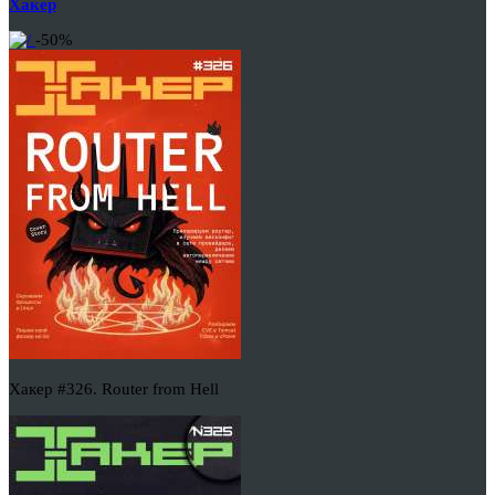
Хакер
-50%
Хакер #326. Router from Hell