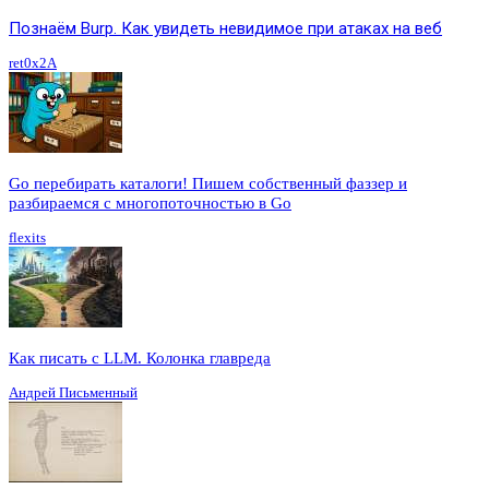
Познаём Burp. Как увидеть невидимое при атаках на веб
ret0x2A
Go перебирать каталоги! Пишем собственный фаззер и
разбираемся с многопоточностью в Go
flexits
Как писать с LLM. Колонка главреда
Андрей Письменный