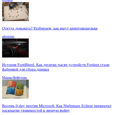
Откуда деньжата? Разбираем, как ищут криптокошельки
aftertime
История FortiBleed. Как десятки тысяч устройств Fortinet стали
фабрикой для сбора данных
Мария Нефёдова
Восемь 0-day против Microsoft. Как Nightmare Eclipse превратил
раскрытие уязвимостей в личную войну