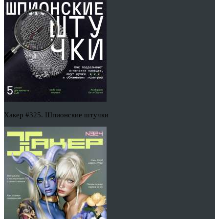
Хакер #325. Шпионские штучки