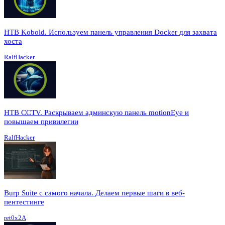
HTB Kobold. Используем панель управления Docker для захвата
хоста
RalfHacker
HTB CCTV. Раскрываем админскую панель motionEye и
повышаем привилегии
RalfHacker
Burp Suite с самого начала. Делаем первые шаги в веб-
пентестинге
ret0x2A