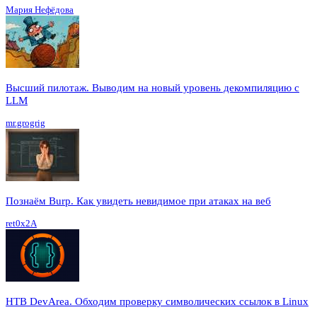
Мария Нефёдова
Высший пилотаж. Выводим на новый уровень декомпиляцию с
LLM
mr.grogrig
Познаём Burp. Как увидеть невидимое при атаках на веб
ret0x2A
HTB DevArea. Обходим проверку символических ссылок в Linux