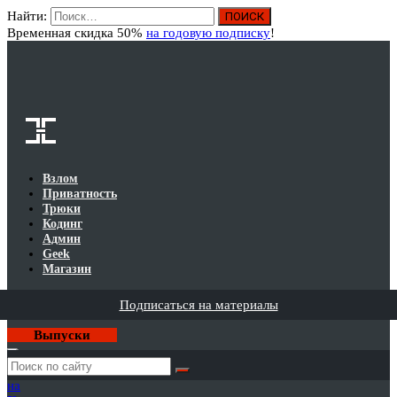
Найти:
Вход
Временная скидка 50%
на годовую подписку
!
Взлом
Приватность
Трюки
Кодинг
Админ
Geek
Магазин
Подписаться на материалы
Выпуски
Годовая
подписка
на