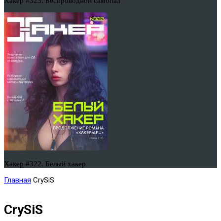
Хакер #323. Беспроводной самопал
Хакер #322. Белый хакер
Главная
CrySiS
CrySiS