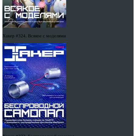
Хакер #324. Всякое с моделями