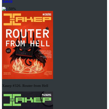
Хакер
-50%
Хакер #326. Router from Hell