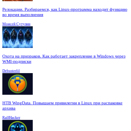
Релокации. Разбираемся, как Linux-программа находит функцию
во время выполнения
Моисей Сутулин
Охота на призраков. Как работает закрепление в Windows через
WMI-подписки
Debusterlil
HTB WingData. Повышаем привилегии в Linux при распаковке
архива
RalfHacker