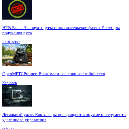
HTB Facts. Эксплуатируем пользовательские факты Facter для
получения рута
RalfHacker
OpenMPTCProuter. Выжимаем все соки из слабой сети
Kapinsen
Легальный ужас. Как хакеры превращают в оружие инструменты
удаленного управления
infokek