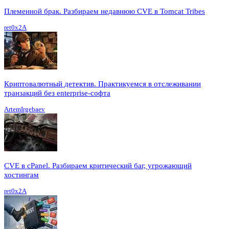
Племенной брак. Разбираем недавнюю CVE в Tomcat Tribes
ret0x2A
Криптовалютный детектив. Практикуемся в отслеживании
транзакций без enterprise-софта
ArtemIrgebaev
CVE в cPanel. Разбираем критический баг, угрожающий
хостингам
ret0x2A