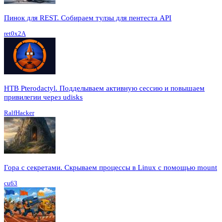
Пинок для REST. Собираем тулзы для пентеста API
ret0x2A
HTB Pterodactyl. Подделываем активную сессию и повышаем
привилегии через udisks
RalfHacker
Гора с секретами. Скрываем процессы в Linux c помощью mount
cu63