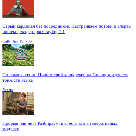
Серый кардинал без посредников. Настраиваем потоки и алерты,
пишем декодер для Graylog 7.1
Cath_Ars_IS_785
Go ломать хеши! Пишем свой хешкрекер на Golang и изучаем
тонкости языка
flexits
Прорыв или нет? Разбираем, кто есть кто в генеративных
моделях