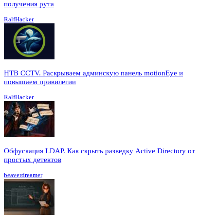
получения рута
RalfHacker
HTB CCTV. Раскрываем админскую панель motionEye и
повышаем привилегии
RalfHacker
Обфускация LDAP. Как скрыть разведку Active Directory от
простых детектов
beaverdreamer