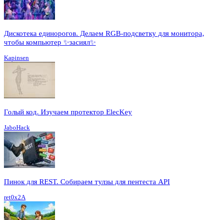
Дискотека единорогов. Делаем RGB-подсветку для монитора,
чтобы компьютер ✨засиял✨
Kapinsen
Голый код. Изучаем протектор ElecKey
JaboHack
Пинок для REST. Собираем тулзы для пентеста API
ret0x2A