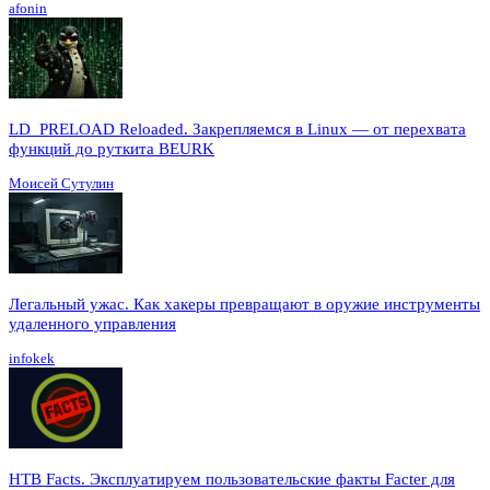
afonin
LD_PRELOAD Reloaded. Закрепляемся в Linux — от перехвата
функций до руткита BEURK
Моисей Сутулин
Легальный ужас. Как хакеры превращают в оружие инструменты
удаленного управления
infokek
HTB Facts. Эксплуатируем пользовательские факты Facter для