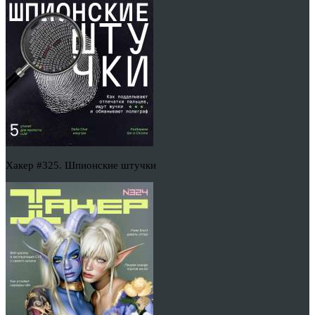
Хакер #325. Шпионские штучки