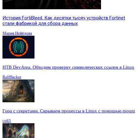
История FortiBleed. Как десятки тысяч устройств Fortinet
стали фабрикой для сбора данных
Мария Нефёдова
HTB DevArea. Обходим проверку символических ссылок в Linux
RalfHacker
Гора с секретами. Скрываем процессы в Linux c помощью mount
cu63