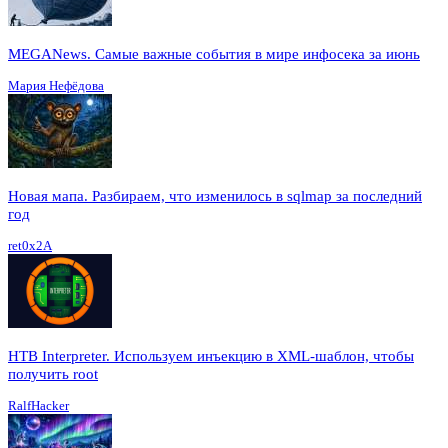
MEGANews. Cамые важные события в мире инфосека за июнь
Мария Нефёдова
Новая мапа. Разбираем, что изменилось в sqlmap за последний
год
ret0x2A
HTB Interpreter. Используем инъекцию в XML-шаблон, чтобы
получить root
RalfHacker