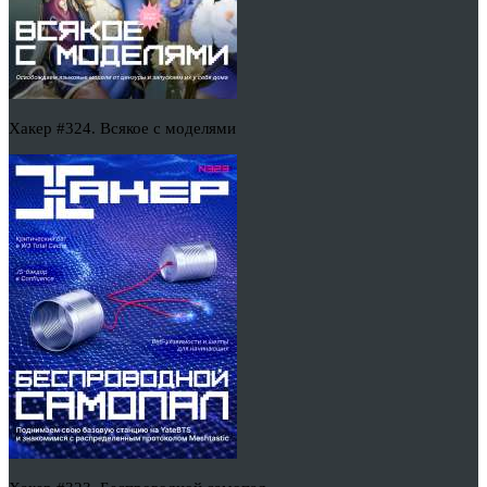
Хакер #324. Всякое с моделями