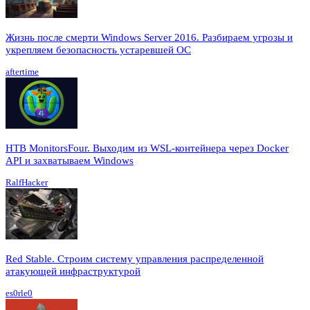
Жизнь после смерти Windows Server 2016. Разбираем угрозы и
укрепляем безопасность устаревшей ОС
aftertime
HTB MonitorsFour. Выходим из WSL-контейнера через Docker
API и захватываем Windows
RalfHacker
Red Stable. Строим систему управления распределенной
атакующей инфраструктурой
es0rle0