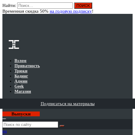
Найти:
Вход
Временная скидка 50%
на годовую подписку
!
Взлом
Приватность
Трюки
Кодинг
Админ
Geek
Магазин
Подписаться на материалы
Выпуски
Годовая
подписка
на