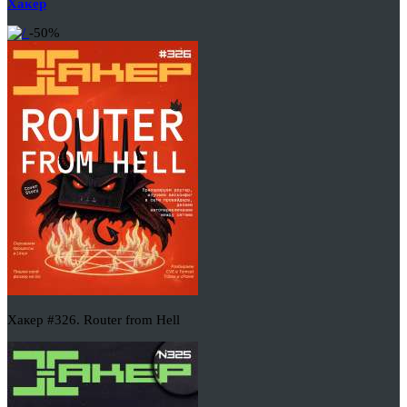
Хакер
-50%
Хакер #326. Router from Hell