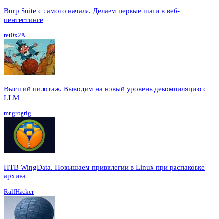
Burp Suite с самого начала. Делаем первые шаги в веб-
пентестинге
ret0x2A
Высший пилотаж. Выводим на новый уровень декомпиляцию с
LLM
mr.grogrig
HTB WingData. Повышаем привилегии в Linux при распаковке
архива
RalfHacker