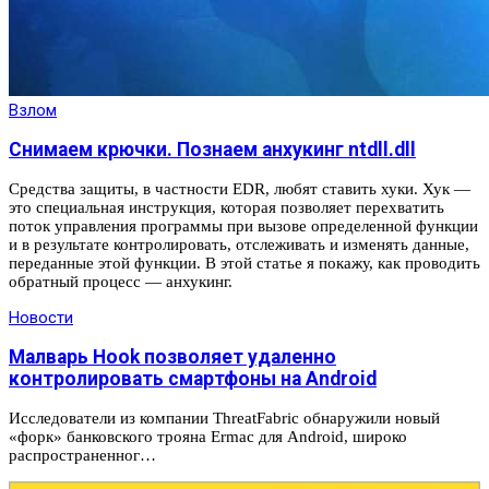
Взлом
Снимаем крючки. Познаем анхукинг ntdll.dll
Средства защиты, в частности EDR, любят ставить хуки. Хук —
это специальная инструкция, которая позволяет перехватить
поток управления программы при вызове определенной функции
и в результате контролировать, отслеживать и изменять данные,
переданные этой функции. В этой статье я покажу, как проводить
обратный процесс — анхукинг.
Новости
Малварь Hook позволяет удаленно
контролировать смартфоны на Android
Исследователи из компании ThreatFabric обнаружили новый
«форк» банковского трояна Ermac для Android, широко
распространенног…