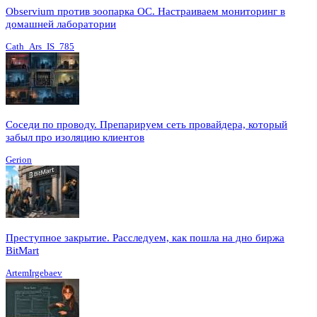
Observium против зоопарка ОС. Настраиваем мониторинг в
домашней лаборатории
Cath_Ars_IS_785
Соседи по проводу. Препарируем сеть провайдера, который
забыл про изоляцию клиентов
Gerion
Преступное закрытие. Расследуем, как пошла на дно биржа
BitMart
ArtemIrgebaev