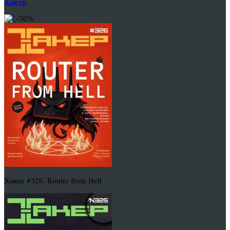
Хакер
-50%
Хакер #326. Router from Hell