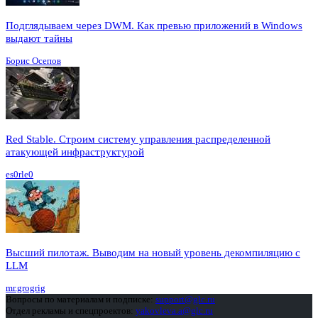
Подглядываем через DWM. Как превью приложений в Windows
выдают тайны
Борис Осепов
Red Stable. Строим систему управления распределенной
атакующей инфраструктурой
es0rle0
Высший пилотаж. Выводим на новый уровень декомпиляцию с
LLM
mr.grogrig
Вопросы по материалам и подписке:
support@glc.ru
Отдел рекламы и спецпроектов:
yakovleva.a@glc.ru