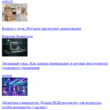
ret0x2A
Крипта с нуля. Изучаем экосистему криптовалют
Валентин Холмогоров
Легальный ужас. Как хакеры превращают в оружие инструменты
удаленного управления
infokek
Дискотека единорогов. Делаем RGB-подсветку для монитора,
чтобы компьютер ✨засиял✨