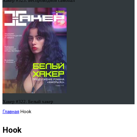
Хакер #323. Беспроводной самопал
Хакер #322. Белый хакер
Главная
Hook
Hook