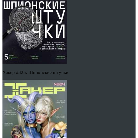
Хакер #325. Шпионские штучки