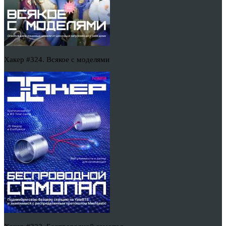
Хакер #324. Всякое с моделями