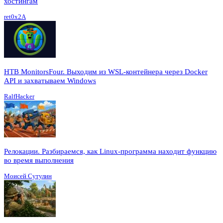
хостингам
ret0x2A
HTB MonitorsFour. Выходим из WSL-контейнера через Docker
API и захватываем Windows
RalfHacker
Релокации. Разбираемся, как Linux-программа находит функцию
во время выполнения
Моисей Сутулин