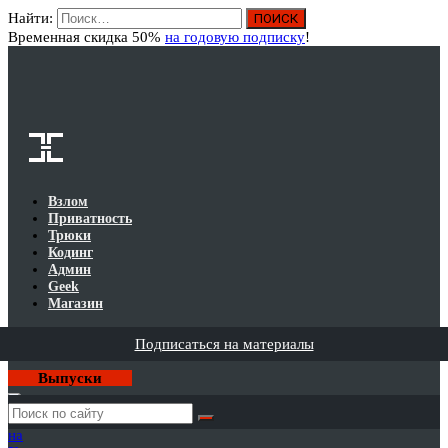
Найти:
Вход
Временная скидка 50%
на годовую подписку
!
Взлом
Приватность
Трюки
Кодинг
Админ
Geek
Магазин
Подписаться на материалы
Выпуски
Годовая
подписка
на