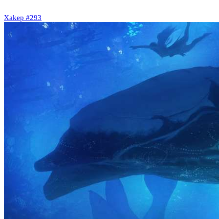
Xakep #293