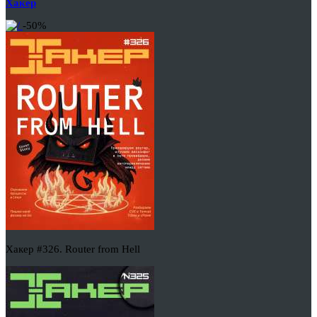
Хакер
-50%
Хакер #326. Router from Hell