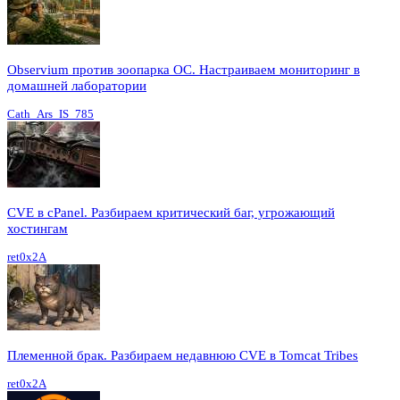
Observium против зоопарка ОС. Настраиваем мониторинг в
домашней лаборатории
Cath_Ars_IS_785
CVE в cPanel. Разбираем критический баг, угрожающий
хостингам
ret0x2A
Племенной брак. Разбираем недавнюю CVE в Tomcat Tribes
ret0x2A