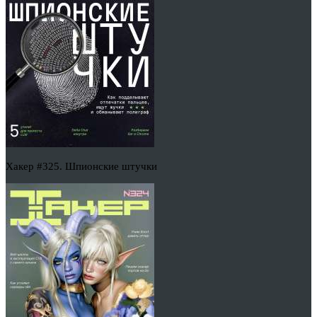
Хакер #325. Шпионские штучки