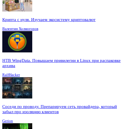
Крипта с нуля. Изучаем экосистему криптовалют
Валентин Холмогоров
HTB WingData. Повышаем привилегии в Linux при распаковке
архива
RalfHacker
Соседи по проводу. Препарируем сеть провайдера, который
забыл про изоляцию клиентов
Gerion