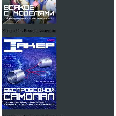
Хакер #324. Всякое с моделями