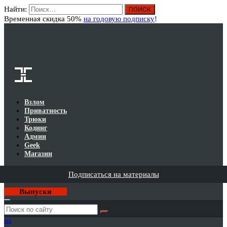
Найти:
Вход
Временная скидка 50%
на годовую подписку
!
Взлом
Приватность
Трюки
Кодинг
Админ
Geek
Магазин
Подписаться на материалы
Выпуски
Годовая
подписка
на