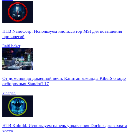
HTB NanoCorp. Используем инсталлятор MSI для повышения
привилегий
RalfHacker
От доменов до доменной печи. Капитан команды KiberS о ходе
отборочных Standoff 17
kiberjen
HTB Kobold. Используем панель управления Docker для захвата
хоста