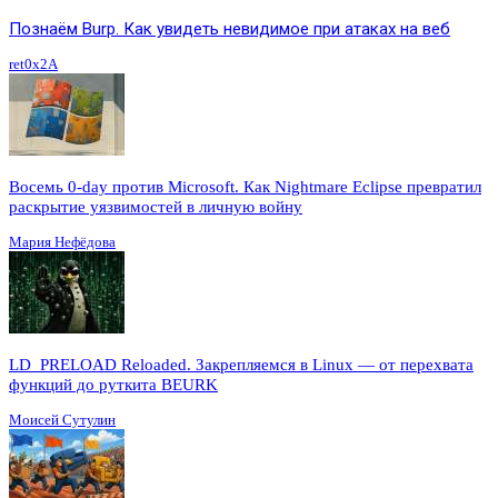
Познаём Burp. Как увидеть невидимое при атаках на веб
ret0x2A
Восемь 0-day против Microsoft. Как Nightmare Eclipse превратил
раскрытие уязвимостей в личную войну
Мария Нефёдова
LD_PRELOAD Reloaded. Закрепляемся в Linux — от перехвата
функций до руткита BEURK
Моисей Сутулин