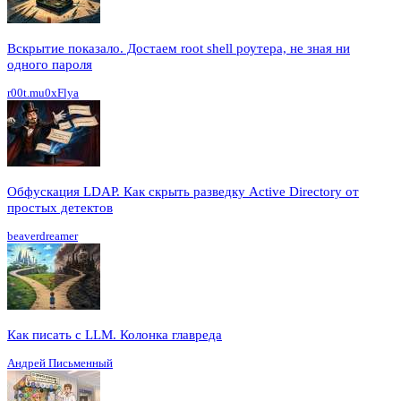
Вскрытие показало. Достаем root shell роутера, не зная ни
одного пароля
r00t.mu0xFlya
Обфускация LDAP. Как скрыть разведку Active Directory от
простых детектов
beaverdreamer
Как писать с LLM. Колонка главреда
Андрей Письменный