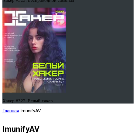
Хакер #323. Беспроводной самопал
Хакер #322. Белый хакер
Главная
ImunifyAV
ImunifyAV