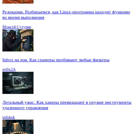
Релокации. Разбираемся, как Linux-программа находит функцию
во время выполнения
Моисей Сутулин
Inbox на изи. Как спамеры пробивают любые фильтры
ret0x2A
Легальный ужас. Как хакеры превращают в оружие инструменты
удаленного управления
infokek