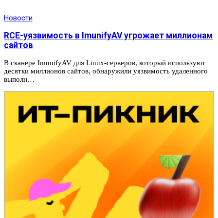
Новости
RCE-уязвимость в ImunifyAV угрожает миллионам
сайтов
В сканере ImunifyAV для Linux-серверов, который используют
десятки миллионов сайтов, обнаружили уязвимость удаленного
выполн…