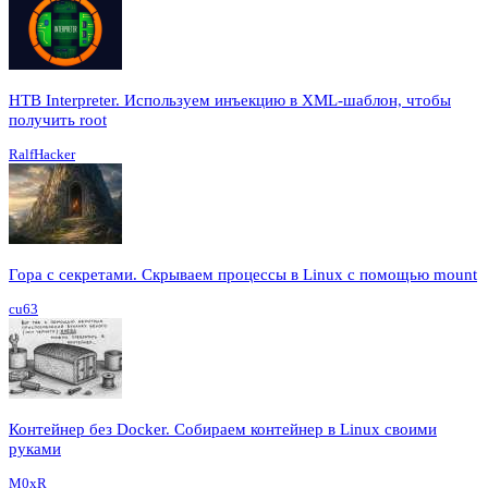
HTB Interpreter. Используем инъекцию в XML-шаблон, чтобы
получить root
RalfHacker
Гора с секретами. Скрываем процессы в Linux c помощью mount
cu63
Контейнер без Docker. Собираем контейнер в Linux своими
руками
M0xR