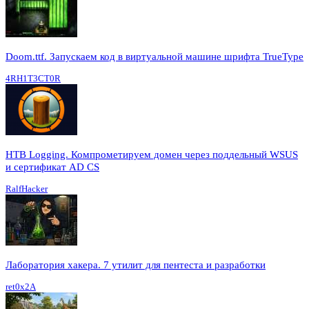
Doom.ttf. Запускаем код в виртуальной машине шрифта TrueType
4RH1T3CT0R
HTB Logging. Компрометируем домен через поддельный WSUS
и сертификат AD CS
RalfHacker
Лаборатория хакера. 7 утилит для пентеста и разработки
ret0x2A