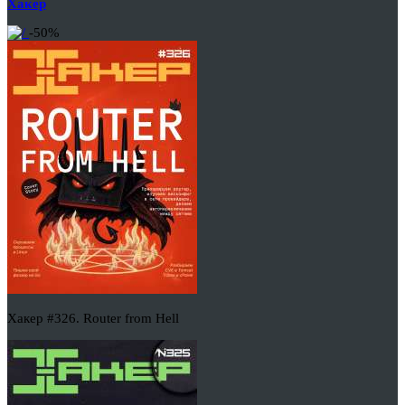
Хакер
-50%
Хакер #326. Router from Hell