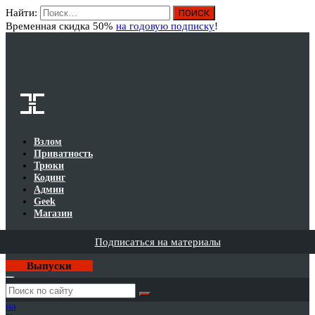
Найти:
Вход
Временная скидка 50%
на годовую подписку
!
Взлом
Приватность
Трюки
Кодинг
Админ
Geek
Магазин
Подписаться на материалы
Выпуски
Годовая
подписка
на