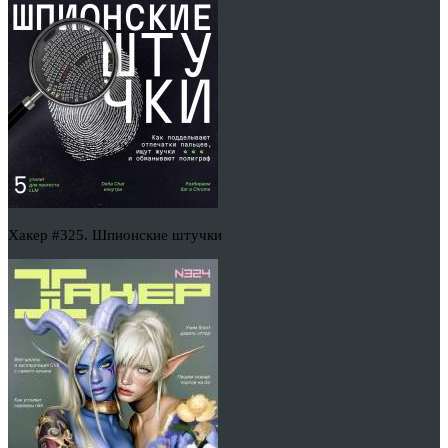
Хакер #325. Шпионские штучки