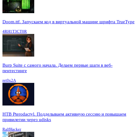
Doom.ttf. Запускаем код в виртуальной машине шрифта TrueType
4RH1T3CT0R
Burp Suite с самого начала. Делаем первые шаги в веб-
пентестинге
ret0x2A
HTB Pterodactyl. Подделываем активную сессию и повышаем
привилегии через udisks
RalfHacker