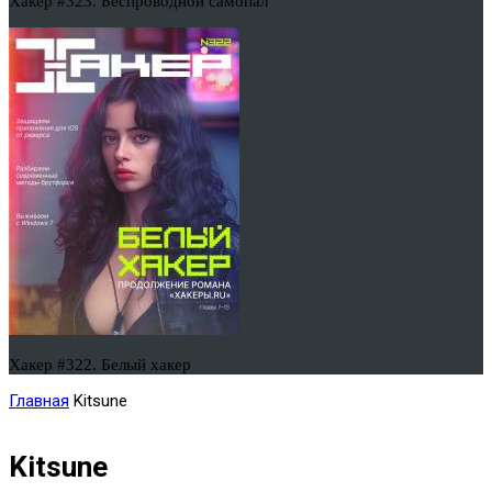
Хакер #323. Беспроводной самопал
Хакер #322. Белый хакер
Главная
Kitsune
Kitsune