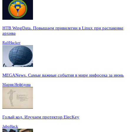
HTB WingData. Повышаем привилегии в Linux при распаковке
архива
RalfHacker
MEGANews. Cамые важные события в мире инфосека за июнь
Мария Нефёдова
Голый код. Изучаем протектор ElecKey
JaboHack