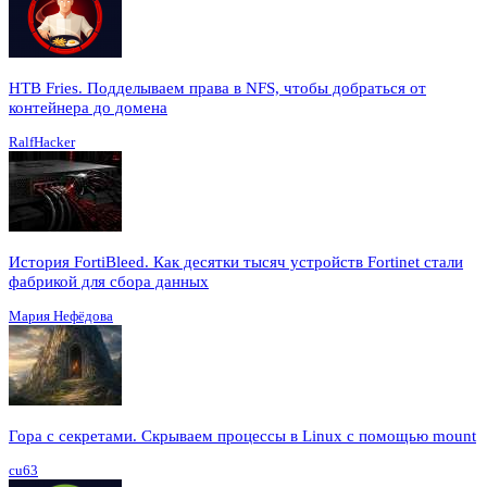
HTB Fries. Подделываем права в NFS, чтобы добраться от
контейнера до домена
RalfHacker
История FortiBleed. Как десятки тысяч устройств Fortinet стали
фабрикой для сбора данных
Мария Нефёдова
Гора с секретами. Скрываем процессы в Linux c помощью mount
cu63