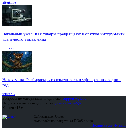
aftertime
Легальный ужас. Как хакеры превращают в оружие инструменты
удаленного управления
infokek
Новая мапа. Разбираем, что изменилось в sqlmap за последний
год
ret0x2A
Вопросы по материалам и подписке:
support@glc.ru
Отдел рекламы и спецпроектов:
yakovleva.a@glc.ru
Контент
18+
Сайт защищен Qrator —
самой забойной защитой от DDoS в мире
Подписка для физлиц