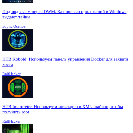
Подглядываем через DWM. Как превью приложений в Windows
выдают тайны
Борис Осепов
HTB Kobold. Используем панель управления Docker для захвата
хоста
RalfHacker
HTB Interpreter. Используем инъекцию в XML-шаблон, чтобы
получить root
RalfHacker