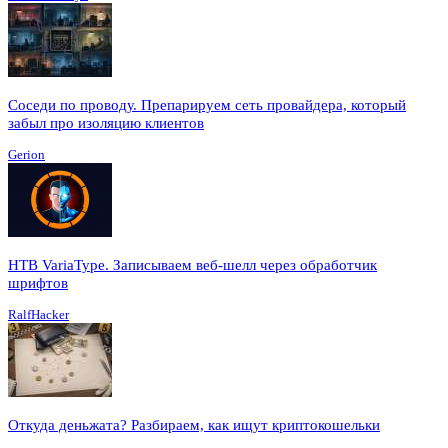
Соседи по проводу. Препарируем сеть провайдера, который
забыл про изоляцию клиентов
Gerion
HTB VariaType. Записываем веб-шелл через обработчик
шрифтов
RalfHacker
Откуда деньжата? Разбираем, как ищут криптокошельки