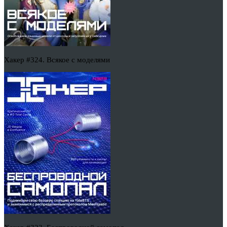
Хакер #324. Всякое с моделями