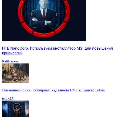
HTB NanoCorp. Используем инсталлятор MSI для повышения
привилегий
RalfHacker
Племенной брак. Разбираем недавнюю CVE в Tomcat Tribes
ret0x2A