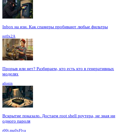
Inbox на изи. Как спамеры пробивают любые фильтры
ret0x2A
Прорыв или нет? Разбираем, кто есть кто в генеративных
моделях
afonin
Вскрытие показало. Достаем root shell роутера, не зная ни
одного пароля
r00t.mu0xFlya