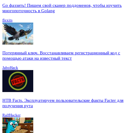
Go фаззить! Пишем свой сканер поддоменов, чтобы изучить
многопоточность в Golang
flexits
Потерянный ключ. Восстанавливаем регистрационный код с
помощью атаки на известный текст
JaboHack
HTB Facts. Эксплуатируем пользовательские факты Facter для
получения рута
RalfHacker