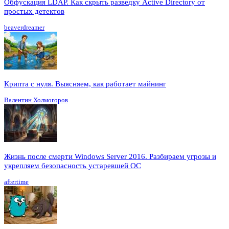
Обфускация LDAP. Как скрыть разведку Active Directory от
простых детектов
beaverdreamer
Крипта с нуля. Выясняем, как работает майнинг
Валентин Холмогоров
Жизнь после смерти Windows Server 2016. Разбираем угрозы и
укрепляем безопасность устаревшей ОС
aftertime