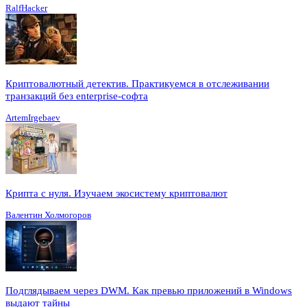
RalfHacker
Криптовалютный детектив. Практикуемся в отслеживании
транзакций без enterprise-софта
ArtemIrgebaev
Крипта с нуля. Изучаем экосистему криптовалют
Валентин Холмогоров
Подглядываем через DWM. Как превью приложений в Windows
выдают тайны