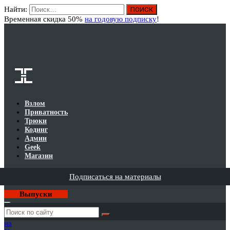
Найти:
Вход
Временная скидка 50%
на годовую подписку
!
Взлом
Приватность
Трюки
Кодинг
Админ
Geek
Магазин
Подписаться на материалы
Выпуски
Годовая
подписка
на