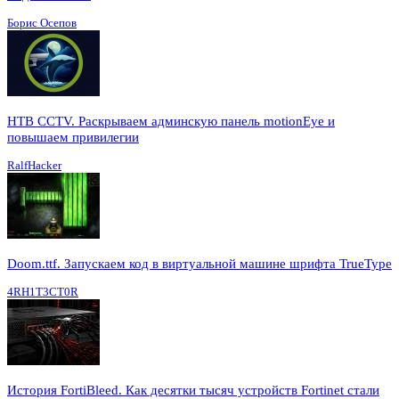
Борис Осепов
HTB CCTV. Раскрываем админскую панель motionEye и
повышаем привилегии
RalfHacker
Doom.ttf. Запускаем код в виртуальной машине шрифта TrueType
4RH1T3CT0R
История FortiBleed. Как десятки тысяч устройств Fortinet стали