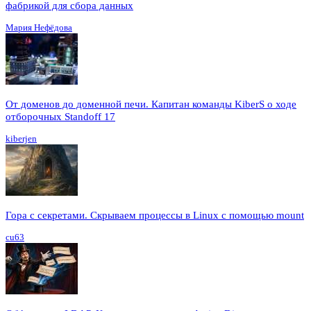
фабрикой для сбора данных
Мария Нефёдова
От доменов до доменной печи. Капитан команды KiberS о ходе
отборочных Standoff 17
kiberjen
Гора с секретами. Скрываем процессы в Linux c помощью mount
cu63