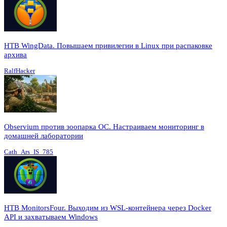
HTB WingData. Повышаем привилегии в Linux при распаковке
архива
RalfHacker
Observium против зоопарка ОС. Настраиваем мониторинг в
домашней лаборатории
Cath_Ars_IS_785
HTB MonitorsFour. Выходим из WSL-контейнера через Docker
API и захватываем Windows