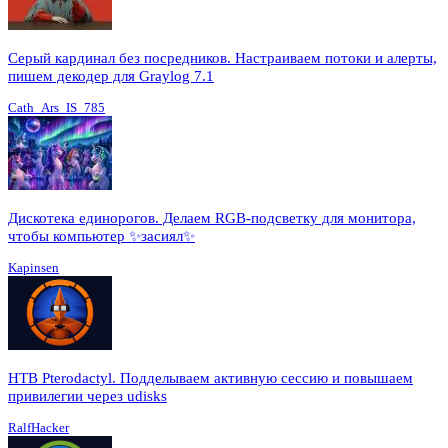
Серый кардинал без посредников. Настраиваем потоки и алерты,
пишем декодер для Graylog 7.1
Cath_Ars_IS_785
Дискотека единорогов. Делаем RGB-подсветку для монитора,
чтобы компьютер ✨засиял✨
Kapinsen
HTB Pterodactyl. Подделываем активную сессию и повышаем
привилегии через udisks
RalfHacker