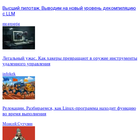
Высший пилотаж. Выводим на новый уровень декомпиляцию
с LLM
mr.grogrig
Легальный ужас. Как хакеры превращают в оружие инструменты
удаленного управления
infokek
Релокации. Разбираемся, как Linux-программа находит функцию
во время выполнения
Моисей Сутулин