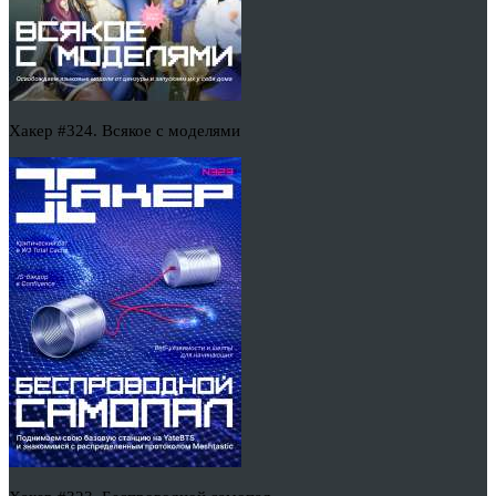
Хакер #324. Всякое с моделями