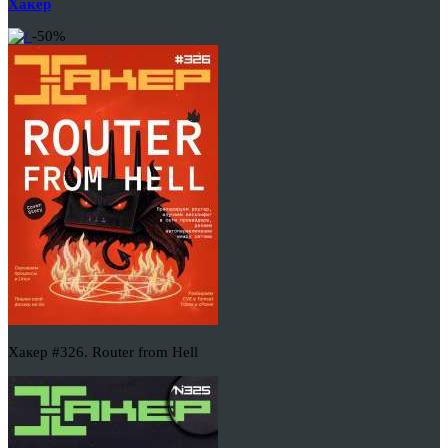
Хакер
-50%
Хакер #326. Router from Hell