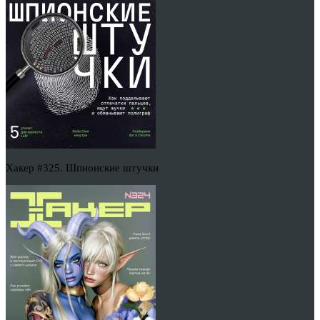
Хакер #325. Шпионские штучки