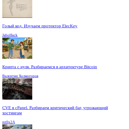
Голый код. Изучаем протектор ElecKey
JaboHack
Крипта с нуля. Разбираемся в архитектуре Bitcoin
Валентин Холмогоров
CVE в cPanel. Разбираем критический баг, угрожающий
хостингам
ret0x2A