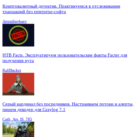
Криптовалютный детектив. Практикуемся в отслеживании
транзакций без enterprise-софта
ArtemIrgebaev
HTB Facts. Эксплуатируем пользовательские факты Facter для
получения рута
RalfHacker
Серый кардинал без посредников. Настраиваем потоки и алерты,
пишем декодер для Graylog 7.1
Cath_Ars_IS_785