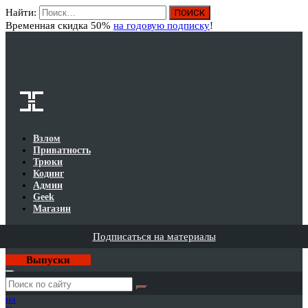
Найти:
Вход
Временная скидка 50%
на годовую подписку
!
Взлом
Приватность
Трюки
Кодинг
Админ
Geek
Магазин
Подписаться на материалы
Выпуски
Годовая
подписка
на