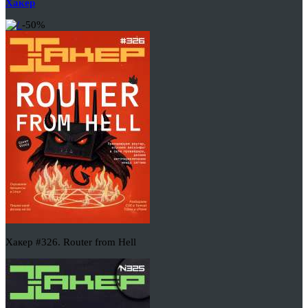
Хакер
-50%
Хакер #326. Router from Hell