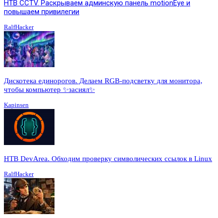
HTB CCTV. Раскрываем админскую панель motionEye и
повышаем привилегии
RalfHacker
Дискотека единорогов. Делаем RGB-подсветку для монитора,
чтобы компьютер ✨засиял✨
Kapinsen
HTB DevArea. Обходим проверку символических ссылок в Linux
RalfHacker