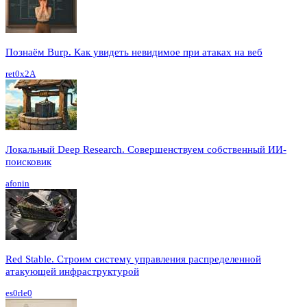
Познаём Burp. Как увидеть невидимое при атаках на веб
ret0x2A
Локальный Deep Research. Совершенствуем собственный ИИ-
поисковик
afonin
Red Stable. Строим систему управления распределенной
атакующей инфраструктурой
es0rle0