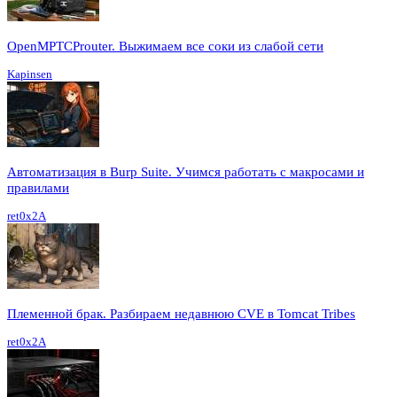
OpenMPTCProuter. Выжимаем все соки из слабой сети
Kapinsen
Автоматизация в Burp Suite. Учимся работать с макросами и
правилами
ret0x2A
Племенной брак. Разбираем недавнюю CVE в Tomcat Tribes
ret0x2A