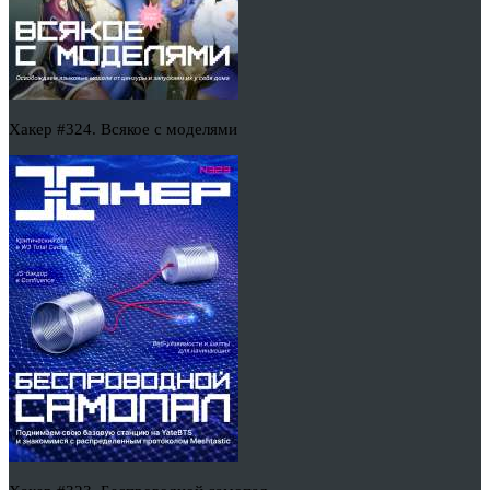
Хакер #324. Всякое с моделями