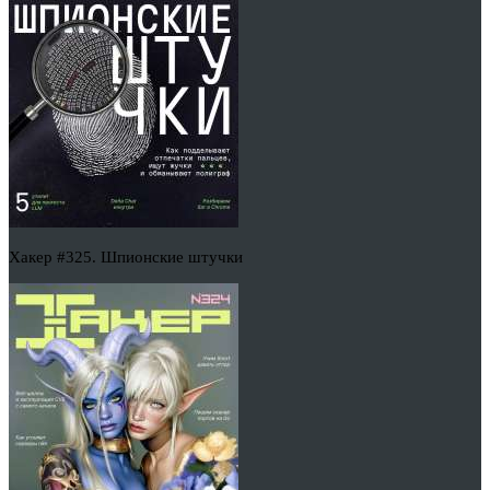
Хакер #325. Шпионские штучки