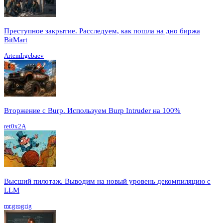
Преступное закрытие. Расследуем, как пошла на дно биржа
BitMart
ArtemIrgebaev
Вторжение с Burp. Используем Burp Intruder на 100%
ret0x2A
Высший пилотаж. Выводим на новый уровень декомпиляцию с
LLM
mr.grogrig