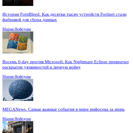
История FortiBleed. Как десятки тысяч устройств Fortinet стали
фабрикой для сбора данных
Мария Нефёдова
Восемь 0-day против Microsoft. Как Nightmare Eclipse превратил
раскрытие уязвимостей в личную войну
Мария Нефёдова
MEGANews. Cамые важные события в мире инфосека за июнь
Мария Нефёдова