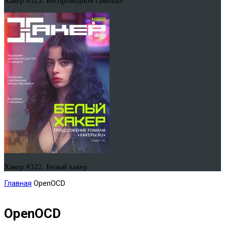
Хакер #323. Беспроводной самопал
Хакер #322. Белый хакер
Главная
OpenOCD
OpenOCD