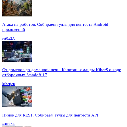
Атака на роботов. Собираем тулзы для пентеста Android-
приложений
ret0x2A
От доменов до доменной печи. Капитан команды KiberS о ходе
отборочных Standoff 17
kiberjen
Пинок для REST. Собираем тулзы для пентеста API
ret0x2A