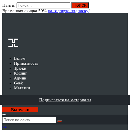
Найти:
Вход
Временная скидка 50%
на годовую подписку
!
Взлом
Приватность
Трюки
Кодинг
Админ
Geek
Магазин
Подписаться на материалы
Выпуски
Годовая
подписка
на