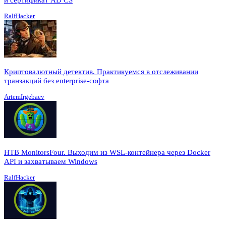
RalfHacker
Криптовалютный детектив. Практикуемся в отслеживании
транзакций без enterprise-софта
ArtemIrgebaev
HTB MonitorsFour. Выходим из WSL-контейнера через Docker
API и захватываем Windows
RalfHacker