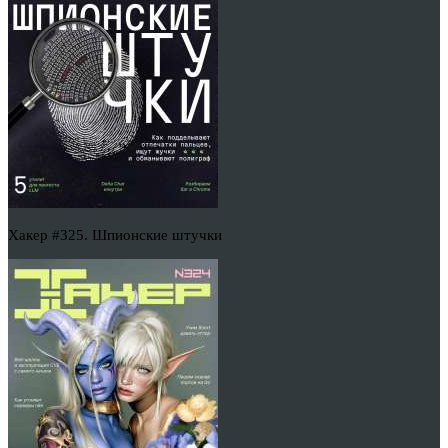
Хакер #325. Шпионские штучки