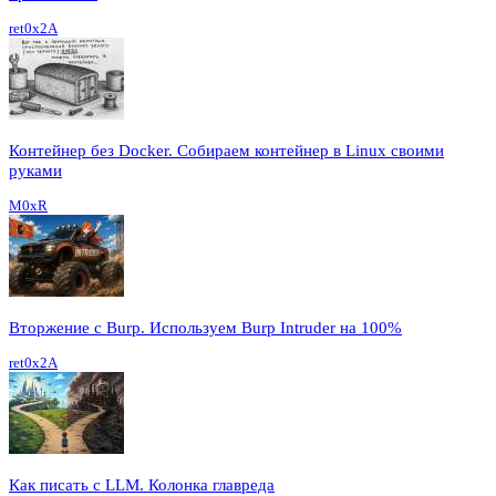
ret0x2A
Контейнер без Docker. Собираем контейнер в Linux своими
руками
M0xR
Вторжение с Burp. Используем Burp Intruder на 100%
ret0x2A
Как писать с LLM. Колонка главреда