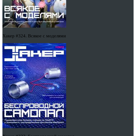
Хакер #324. Всякое с моделями