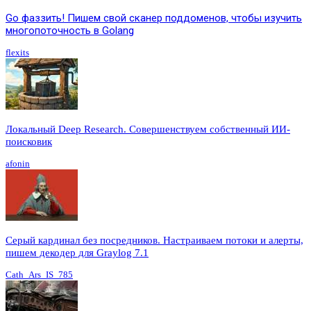
Go фаззить! Пишем свой сканер поддоменов, чтобы изучить
многопоточность в Golang
flexits
Локальный Deep Research. Совершенствуем собственный ИИ-
поисковик
afonin
Серый кардинал без посредников. Настраиваем потоки и алерты,
пишем декодер для Graylog 7.1
Cath_Ars_IS_785