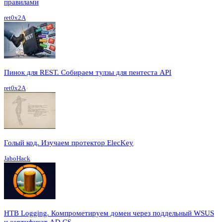
правилами
ret0x2A
Пинок для REST. Собираем тулзы для пентеста API
ret0x2A
Голый код. Изучаем протектор ElecKey
JaboHack
HTB Logging. Компрометируем домен через поддельный WSUS
и сертификат AD CS