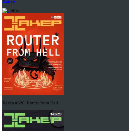
Хакер
-50%
Хакер #326. Router from Hell