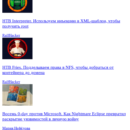
HTB Interpreter. Используем инъекцию в XML-шаблон, чтобы
получить root
RalfHacker
HTB Fries. Подделываем права в NFS, чтобы добраться от
контейнера до домена
RalfHacker
Восемь 0-day против Microsoft. Как Nightmare Eclipse превратил
раскрытие уязвимостей в личную войну
Мария Нефёдова