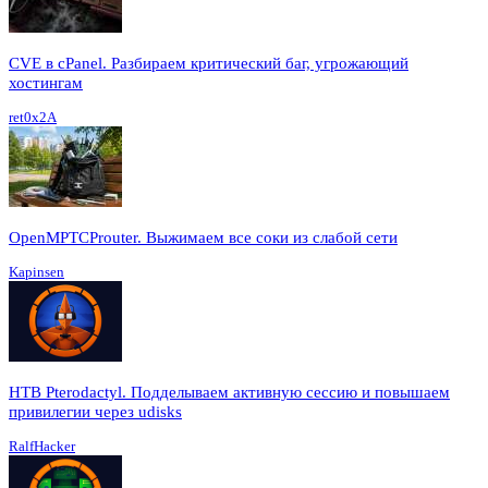
CVE в cPanel. Разбираем критический баг, угрожающий
хостингам
ret0x2A
OpenMPTCProuter. Выжимаем все соки из слабой сети
Kapinsen
HTB Pterodactyl. Подделываем активную сессию и повышаем
привилегии через udisks
RalfHacker