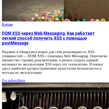
Взлом
DOM XSS через Web Messaging. Как работает
легкий способ получить XSS с помощью
postMessage
Недавно я обнаружил новую для себя разновидность XSS-
уязвимостей — DOM XSS с помощью Web Messaging. Перечитав
множество страниц документации, я решил создать единый
материал по эксплуатации XSS через эту технологию. Я опишу
здесь наиболее распространенные недостатки безопасности и
методы их эксплуатации.
For subscribers