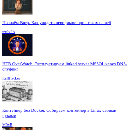
Познаём Burp. Как увидеть невидимое при атаках на веб
ret0x2A
HTB OverWatch. Эксплуатируем linked server MSSQL через DNS-
спуфинг
RalfHacker
Контейнер без Docker. Собираем контейнер в Linux своими
руками
M0xR