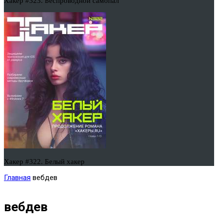
Хакер #323. Беспроводной самопал
Хакер #322. Белый хакер
Главная
вебдев
вебдев