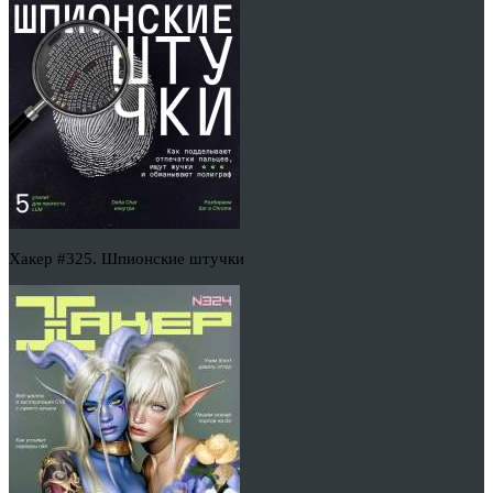
Хакер #325. Шпионские штучки