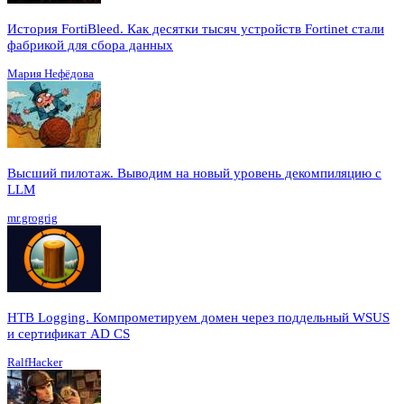
История FortiBleed. Как десятки тысяч устройств Fortinet стали
фабрикой для сбора данных
Мария Нефёдова
Высший пилотаж. Выводим на новый уровень декомпиляцию с
LLM
mr.grogrig
HTB Logging. Компрометируем домен через поддельный WSUS
и сертификат AD CS
RalfHacker