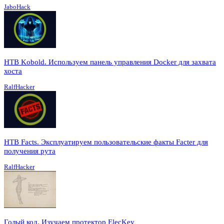
JaboHack
HTB Kobold. Используем панель управления Docker для захвата
хоста
RalfHacker
HTB Facts. Эксплуатируем пользовательские факты Facter для
получения рута
RalfHacker
Голый код. Изучаем протектор ElecKey