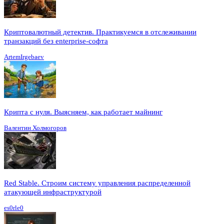
Криптовалютный детектив. Практикуемся в отслеживании
транзакций без enterprise-софта
ArtemIrgebaev
Крипта с нуля. Выясняем, как работает майнинг
Валентин Холмогоров
Red Stable. Строим систему управления распределенной
атакующей инфраструктурой
es0rle0