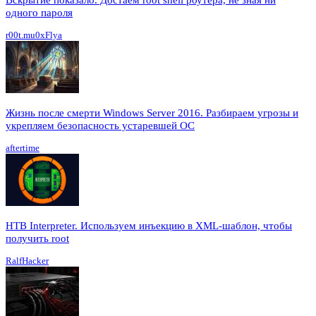
Вскрытие показало. Достаем root shell роутера, не зная ни
одного пароля
r00t.mu0xFlya
Жизнь после смерти Windows Server 2016. Разбираем угрозы и
укрепляем безопасность устаревшей ОС
aftertime
HTB Interpreter. Используем инъекцию в XML-шаблон, чтобы
получить root
RalfHacker