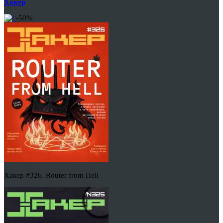
Хакер
-50%
Хакер #326. Router from Hell