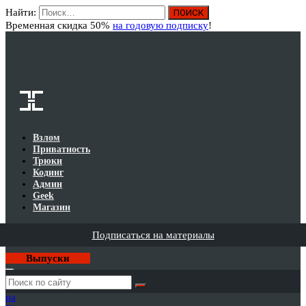
Найти:
Вход
Временная скидка 50%
на годовую подписку
!
Взлом
Приватность
Трюки
Кодинг
Админ
Geek
Магазин
Подписаться на материалы
Выпуски
Годовая
подписка
на