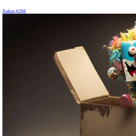
Xakep #288