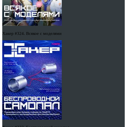
Хакер #324. Всякое с моделями