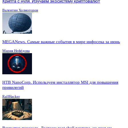
Крипта с нуля. Изучаем экосистему криптовалют
Валентин Холмогоров
MEGANews. Cамые важные события в мире инфосека за июнь
Мария Нефёдова
HTB NanoCorp. Используем инсталлятор MSI для повышения
привилегий
RalfHacker