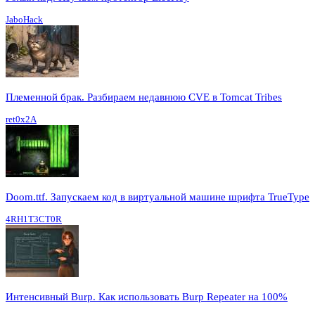
JaboHack
Племенной брак. Разбираем недавнюю CVE в Tomcat Tribes
ret0x2A
Doom.ttf. Запускаем код в виртуальной машине шрифта TrueType
4RH1T3CT0R
Интенсивный Burp. Как использовать Burp Repeater на 100%