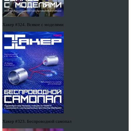
Хакер #324. Всякое с моделями
Хакер #323. Беспроводной самопал