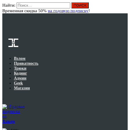
Найти:
Вход
Временная скидка 50%
на годовую подписку
!
Взлом
Приватность
Трюки
Кодинг
Админ
Geek
Магазин
Годовая
подписка
на
Хакер