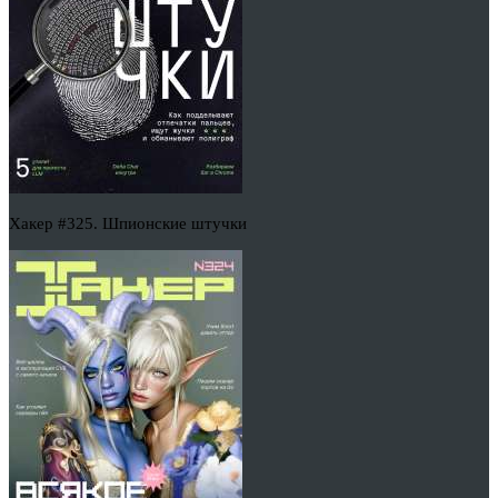
Хакер #325. Шпионские штучки