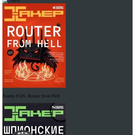
-50%
Хакер #326. Router from Hell