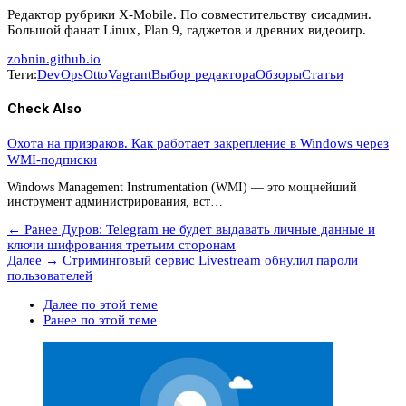
Редактор рубрики X-Mobile. По совместительству сисадмин.
Большой фанат Linux, Plan 9, гаджетов и древних видеоигр.
zobnin.github.io
Теги:
DevOps
Otto
Vagrant
Выбор редактора
Обзоры
Статьи
Check Also
Охота на призраков. Как работает закрепление в Windows через
WMI-подписки
Windows Management Instrumentation (WMI) — это мощнейший
инструмент администрирования, вст…
← Ранее
Дуров: Telegram не будет выдавать личные данные и
ключи шифрования третьим сторонам
Далее →
Стриминговый сервис Livestream обнулил пароли
пользователей
Далее по этой теме
Ранее по этой теме