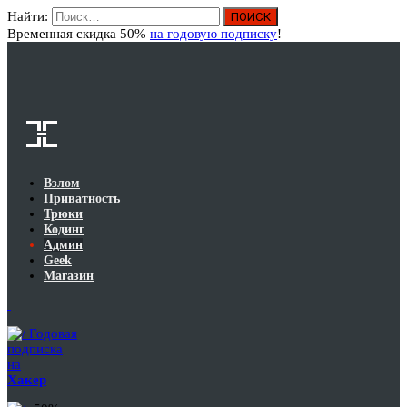
Найти:
Вход
Временная скидка 50%
на годовую подписку
!
Взлом
Приватность
Трюки
Кодинг
Админ
Geek
Магазин
Годовая
подписка
на
Хакер