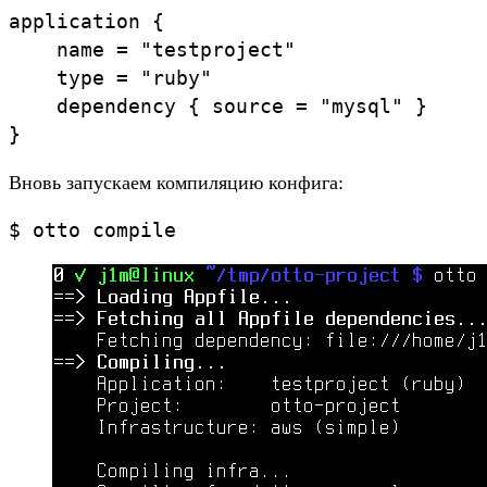
application {

    name = "testproject"

    type = "ruby"

    dependency { source = "mysql" }

}
Вновь запускаем компиляцию конфига:
$ otto compile