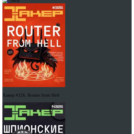
-50%
Хакер #326. Router from Hell