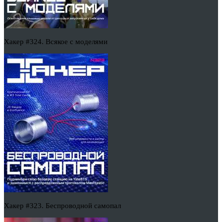
Хакер #324. Всякое с моделями
Хакер #323. Беспроводной самопал