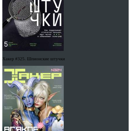
Хакер #325. Шпионские штучки