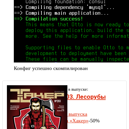
Конфиг успешно скомпилирован
Другие статьи в выпуске:
Xakep #203. Лесорубы
Windows
Содержание выпуска
Подписка на «Хакер»
-50%