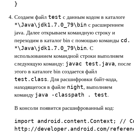
}
test
Создаем файл
с данным кодом в каталоге
*\Java\jdk1.7.0_79\bin
с расширением
java. Далее открываем командную строку и
cd.
переходим в каталог bin с помощью команды
*\Java\jdk1.7.0_79\bin
. С
использованием командной строки выполняем
javac test.java
следующую команду:
, после
этого в каталоге bin создается файл
test.class
. Для расшифровки байт-кода,
night
находящегося в файле
, выполняем
java -classpath . test
команду
.
В консоли появится расшифрованный код:
import android.content.Context; // С
http://developer.android.com/referen