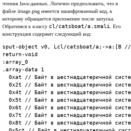
чтения Java-данных. Логично предположить, что в
файле image.png имеется зашифрованный код, к
которому обращается приложение после запуска.
cl/catsboat/a.smali
Обратимся к классу
. Его
конструкция содержит следующий код:
sput-object v0, Lcl/catsboat/a;->a:[B //
return-void

:array_0

.array-data 1

  0xat // Байт в шестнадцатеричной систе
  0x2t // Байт в шестнадцатеричной систе
  0x4t // Байт в шестнадцатеричной систе
  0x5t // Байт в шестнадцатеричной систе
  0x6t // Байт в шестнадцатеричной систе
  0x7t // Байт в шестнадцатеричной систе
  0x8t // Байт в шестнадцатеричной систе
  0x5ct // Байт в шестнадцатеричной сист