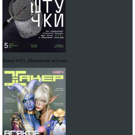
Хакер #325. Шпионские штучки