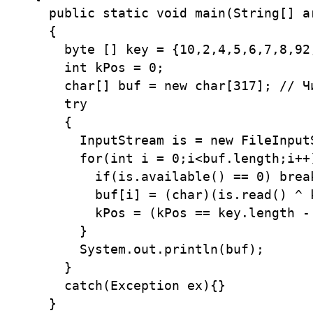
  public static void main(String[] ar
  {

    byte [] key = {10,2,4,5,6,7,8,92
    int kPos = 0;

    char[] buf = new char[317]; // Чи
    try

    {

      InputStream is = new FileInput
      for(int i = 0;i<buf.length;i++)
        if(is.available() == 0) break
        buf[i] = (char)(is.read() ^ k
        kPos = (kPos == key.length - 
      }

      System.out.println(buf);

    }

    catch(Exception ex){}

  }
