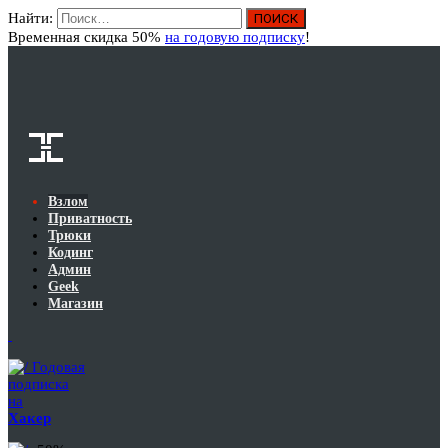
Найти:
Вход
Временная скидка 50%
на годовую подписку
!
Взлом
Приватность
Трюки
Кодинг
Админ
Geek
Магазин
Годовая
подписка
на
Хакер