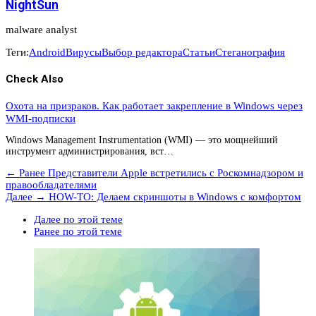
NightSun
malware analyst
Теги:
Android
Вирусы
Выбор редактора
Статьи
Стеганография
Check Also
Охота на призраков. Как работает закрепление в Windows через
WMI-подписки
Windows Management Instrumentation (WMI) — это мощнейший
инструмент администрирования, вст…
← Ранее
Представители Apple встретились с Роскомнадзором и
правообладателями
Далее →
HOW-TO: Делаем скриншоты в Windows с комфортом
Далее по этой теме
Ранее по этой теме