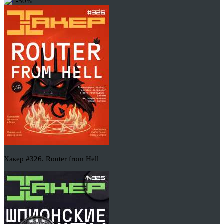
-50%
Хакер #326. Router from Hell