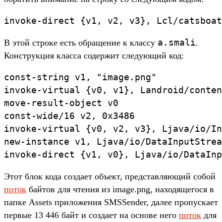
invoke-direct {v1, v2, v3}, Lcl/catsboat
a.smali
В этой строке есть обращение к классу
.
Конструкция класса содержит следующий код:
const-string v1, "image.png"

invoke-virtual {v0, v1}, Landroid/conten
move-result-object v0

const-wide/16 v2, 0x3486

invoke-virtual {v0, v2, v3}, Ljava/io/In
new-instance v1, Ljava/io/DataInputStrea
invoke-direct {v1, v0}, Ljava/io/DataInp
Этот блок кода создает объект, представляющий собой
поток
байтов для чтения из image.png, находящегося в
папке Assets приложения SMSSender, далее пропускает
первые 13 446 байт и создает на основе него
поток
для