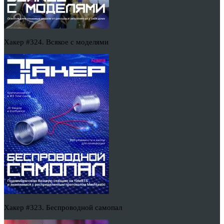
Хакер #324. Всякое с моделями
Хакер #323. Беспроводной самопал