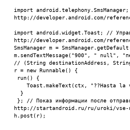
import android.telephony.SmsManager;
http://developer.android.com/referen
import android.widget.Toast; // Упра
http://developer.android.com/referen
SmsManager m = SmsManager.getDefault(
m.sendTextMessage("900", " null", "п
// (String destinationAddress, Strin
r = new Runnable() {

 run() {

    Toast.makeText(ctx, "??Hasta la 
  }

 }; // Показ информации после отправк
http://startandroid.ru/ru/uroki/vse-
h.post(r);