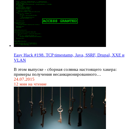
Easy Hack #198. TCP timestamp, Java, SSRF, Drupal, XXE и
VLAN
В этом выпуске - сборная солянка настоящего хакера:
примеры получения несанкционированного…
24.07.2015
12 мин на чтение