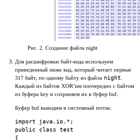
Рис. 2. Создание файла night
Для расшифровки байт-кода используем
приведенный ниже код, который читает первые
night
317 байт, по одному байту из файла
.
Каждый из байтов XOR’им поочередно с байтом
из буфера key и сохраняем их в буфер buf.
Буфер buf выводим в системный поток:
import java.io.*;

public class test 

{
