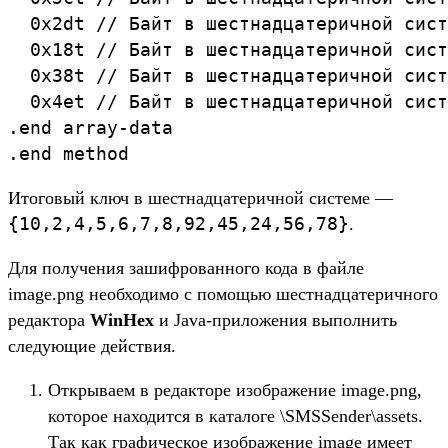
  0x2dt // Байт в шестнадцатеричной сист
  0x18t // Байт в шестнадцатеричной сист
  0x38t // Байт в шестнадцатеричной сист
  0x4et // Байт в шестнадцатеричной сист
.end array-data

.end method
Итоговый ключ в шестнадцатеричной системе —
{10,2,4,5,6,7,8,92,45,24,56,78}
.
Для получения зашифрованного кода в файле
image.png необходимо с помощью шестнадцатеричного
редактора
WinHex
и Java-приложения выполнить
следующие действия.
Открываем в редакторе изображение image.png,
которое находится в каталоге \SMSSender\assets.
Так как графическое изображение image имеет