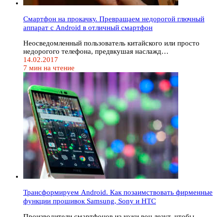
Смартфон на прокачку. Превращаем недорогой глючный
аппарат с Android в отличный смартфон
Неосведомленный пользователь китайского или просто
недорогого телефона, предвкушая наслажд…
14.02.2017
7 мин на чтение
Трансформируем Android. Как позаимствовать фирменные
функции прошивок Samsung, Sony и HTC
Производители смартфонов из кожи вон лезут, чтобы