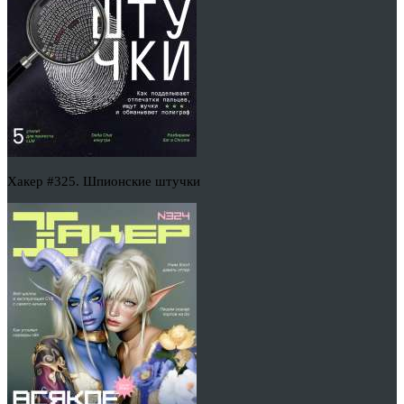
Хакер #325. Шпионские штучки