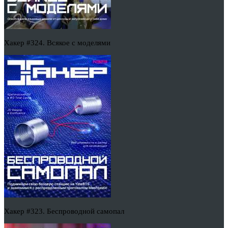
Хакер #324. Всякое с моделями
Хакер #323. Беспроводной самопал