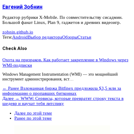
Евгений Зобнин
Редактор рубрики X-Mobile. По совместительству сисадмин.
Большой фанат Linux, Plan 9, гаджетов и древних видеоигр.
zobnin.github.io
Теги:
Android
Выбор редактора
Обзоры
Статьи
Check Also
Охота на призраков. Как работает закрепление в Windows через
WMI-подписки
Windows Management Instrumentation (WMI) — это мощнейший
инструмент администрирования, вст…
← Ранее
Взломанная биржа Bitfinex предложила $3,5 млн за
информацию о пропавших биткоинах
Далее →
WWW: Сервисы, которые превратят строку текста в
шедевр и научат тебя литспику
Далее по этой теме
Ранее по этой теме