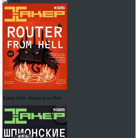
-50%
Хакер #326. Router from Hell