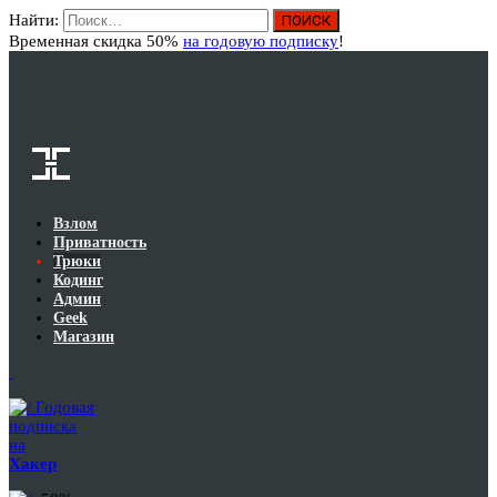
Найти:
Вход
Временная скидка 50%
на годовую подписку
!
Взлом
Приватность
Трюки
Кодинг
Админ
Geek
Магазин
Годовая
подписка
на
Хакер