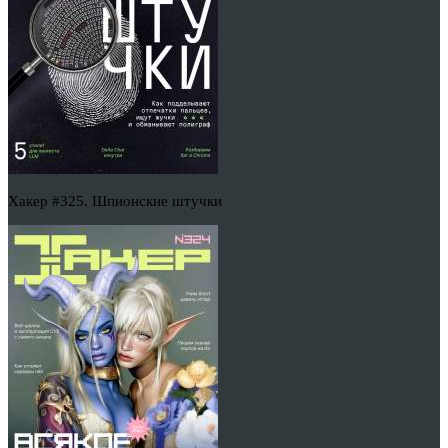
Хакер #325. Шпионские штучки