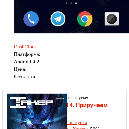
DashClock
Платформа:
Android 4.2
Цена:
бесплатно
Другие статьи в выпуске:
Xakep #214. Приручаем
WAF'ы
Содержание выпуска