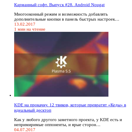
Карманный софт. Выпуск #28. Android Nougat
Многооконный режим и возможность добавлять
дополнительные кнопки в панель быстрых настроек…
13.02.2017
1 мин на чтение
KDE на прокачку. 12 твиков, которые превратят «Кеды» в
идеальный десктоп
Как у любого другого заметного проекта, у KDE есть и
непримиримые оппоненты, и ярые сторон…
04.07.2017