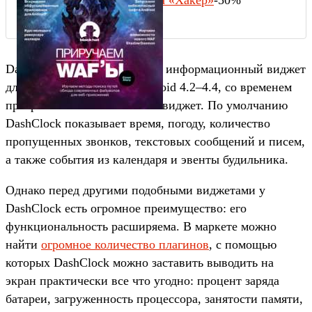
Подписка на «Хакер»
-50%
DashClock — это изначально информационный виджет
для экрана блокировки Android 4.2–4.4, со временем
превратившийся в обычный виджет. По умолчанию
DashClock показывает время, погоду, количество
пропущенных звонков, текстовых сообщений и писем,
а также события из календаря и эвенты будильника.
Однако перед другими подобными виджетами у
DashClock есть огромное преимущество: его
функциональность расширяема. В маркете можно
найти
огромное количество плагинов
, с помощью
которых DashClock можно заставить выводить на
экран практически все что угодно: процент заряда
батареи, загруженность процессора, занятости памяти,