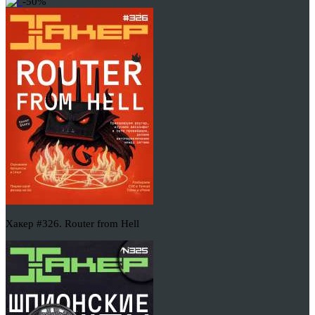
-50%
Хакер #326. Router from Hell