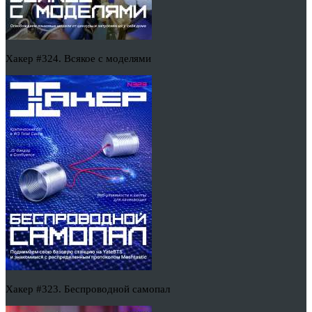
Хакер #324. Всякое с моделями
Хакер #323. Беспроводной самопал