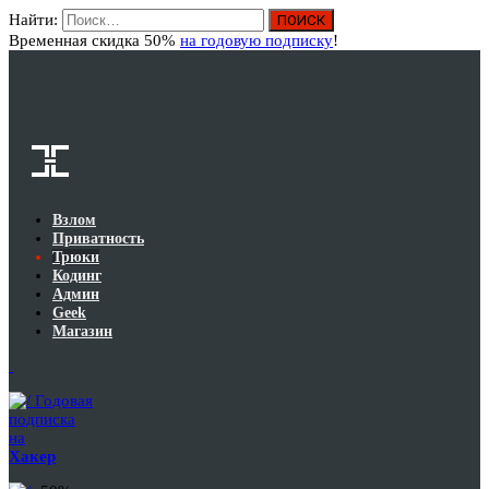
Найти:
Вход
Временная скидка 50%
на годовую подписку
!
Взлом
Приватность
Трюки
Кодинг
Админ
Geek
Магазин
Годовая
подписка
на
Хакер