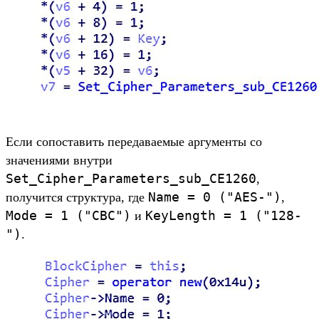
Если сопоставить передаваемые аргументы со
значениями внутри
Set_Cipher_Parameters_sub_CE1260
,
Name = 0 ("AES-")
получится структура, где
,
Mode = 1 ("CBC")
KeyLength = 1 ("128-
и
")
.