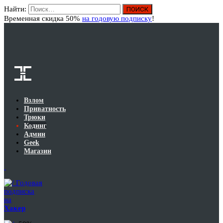
Найти:
Вход
Временная скидка 50%
на годовую подписку
!
Взлом
Приватность
Трюки
Кодинг
Админ
Geek
Магазин
Годовая
подписка
на
Хакер