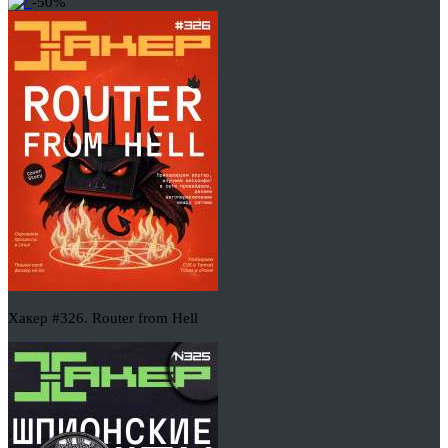
-50%
Хакер #326. Router from Hell