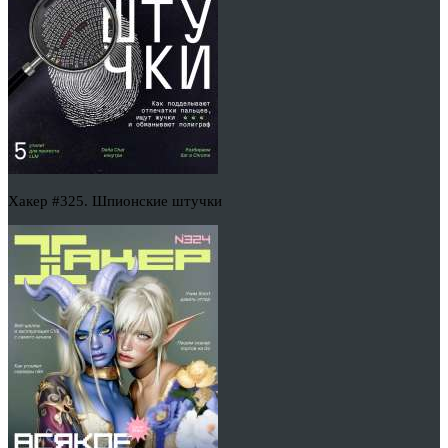
Хакер #325. Шпионские штучки