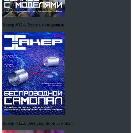
Хакер #324. Всякое с моделями
Хакер #323. Беспроводной самопал