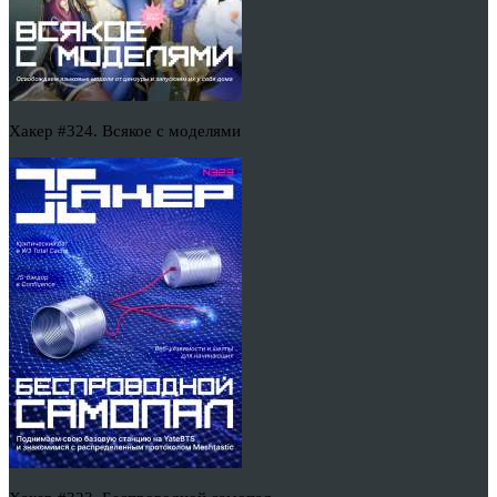
Хакер #324. Всякое с моделями