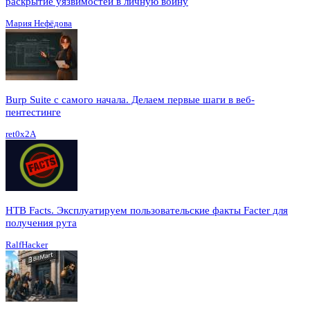
раскрытие уязвимостей в личную войну
Мария Нефёдова
Burp Suite с самого начала. Делаем первые шаги в веб-
пентестинге
ret0x2A
HTB Facts. Эксплуатируем пользовательские факты Facter для
получения рута
RalfHacker