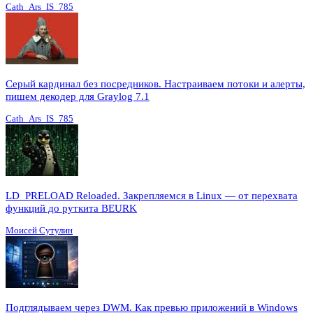
Cath_Ars_IS_785
Серый кардинал без посредников. Настраиваем потоки и алерты,
пишем декодер для Graylog 7.1
Cath_Ars_IS_785
LD_PRELOAD Reloaded. Закрепляемся в Linux — от перехвата
функций до руткита BEURK
Моисей Сутулин
Подглядываем через DWM. Как превью приложений в Windows