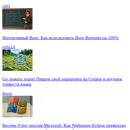
cu63
Интенсивный Burp. Как использовать Burp Repeater на 100%
ret0x2A
Go ломать хеши! Пишем свой хешкрекер на Golang и изучаем
тонкости языка
flexits
Восемь 0-day против Microsoft. Как Nightmare Eclipse превратил