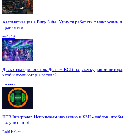
Автоматизация в Burp Suite. Учимся работать с макросами и
правилами
ret0x2A
Дискотека единорогов. Делаем RGB-подсветку для монитора,
чтобы компьютер ✨засиял✨
Kapinsen
HTB Interpreter. Используем инъекцию в XML-шаблон, чтобы
получить root
RalfHacker