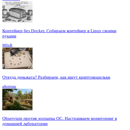
Контейнер без Docker. Собираем контейнер в Linux своими
руками
M0xR
Откуда деньжата? Разбираем, как ищут криптокошельки
aftertime
Observium против зоопарка ОС. Настраиваем мониторинг в
домашней лаборатории