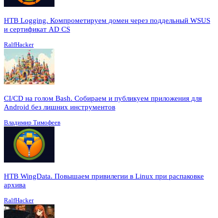
HTB Logging. Компрометируем домен через поддельный WSUS
и сертификат AD CS
RalfHacker
CI/CD на голом Bash. Собираем и публикуем приложения для
Android без лишних инструментов
Владимир Тимофеев
HTB WingData. Повышаем привилегии в Linux при распаковке
архива
RalfHacker