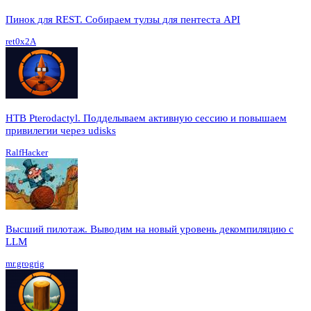
Пинок для REST. Собираем тулзы для пентеста API
ret0x2A
HTB Pterodactyl. Подделываем активную сессию и повышаем
привилегии через udisks
RalfHacker
Высший пилотаж. Выводим на новый уровень декомпиляцию с
LLM
mr.grogrig