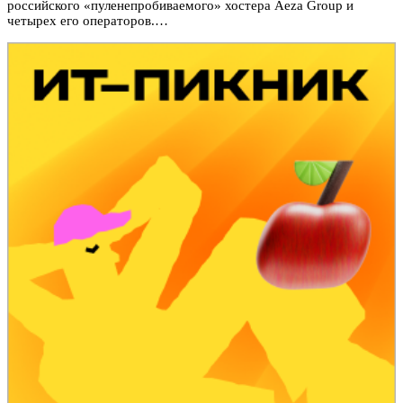
российского «пуленепробиваемого» хостера Aeza Group и
четырех его операторов.…