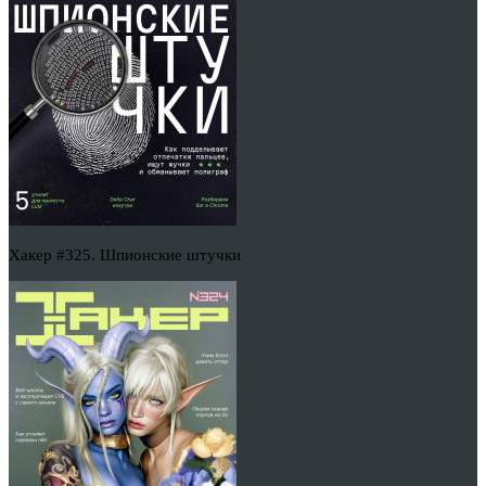
Хакер #325. Шпионские штучки