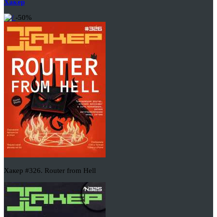
Хакер
-50%
Хакер #326. Router from Hell