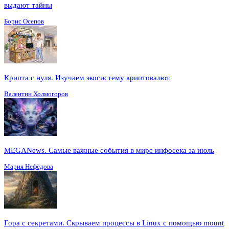
выдают тайны
Борис Осепов
Крипта с нуля. Изучаем экосистему криптовалют
Валентин Холмогоров
MEGANews. Cамые важные события в мире инфосека за июль
Мария Нефёдова
Гора с секретами. Скрываем процессы в Linux c помощью mount