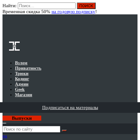
Найти:
Вход
Временная скидка 50%
на годовую подписку
!
Взлом
Приватность
Трюки
Кодинг
Админ
Geek
Магазин
Подписаться на материалы
Выпуски
Годовая
подписка
на