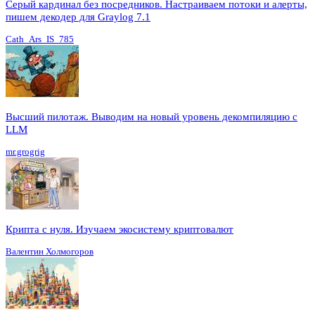
Серый кардинал без посредников. Настраиваем потоки и алерты,
пишем декодер для Graylog 7.1
Cath_Ars_IS_785
Высший пилотаж. Выводим на новый уровень декомпиляцию с
LLM
mr.grogrig
Крипта с нуля. Изучаем экосистему криптовалют
Валентин Холмогоров