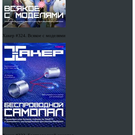
Хакер #324. Всякое с моделями