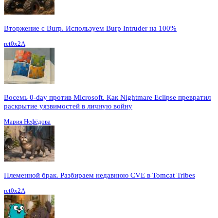
Вторжение с Burp. Используем Burp Intruder на 100%
ret0x2A
Восемь 0-day против Microsoft. Как Nightmare Eclipse превратил
раскрытие уязвимостей в личную войну
Мария Нефёдова
Племенной брак. Разбираем недавнюю CVE в Tomcat Tribes
ret0x2A