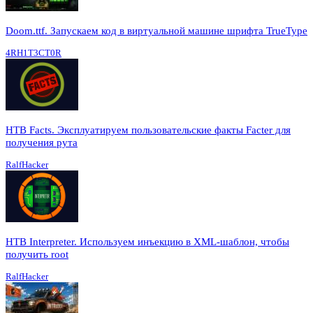
Doom.ttf. Запускаем код в виртуальной машине шрифта TrueType
4RH1T3CT0R
HTB Facts. Эксплуатируем пользовательские факты Facter для
получения рута
RalfHacker
HTB Interpreter. Используем инъекцию в XML-шаблон, чтобы
получить root
RalfHacker