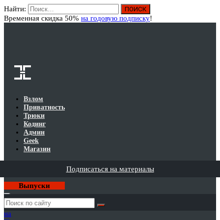
Найти:
Вход
Временная скидка 50%
на годовую подписку
!
Взлом
Приватность
Трюки
Кодинг
Админ
Geek
Магазин
Подписаться на материалы
Выпуски
Годовая
подписка
на