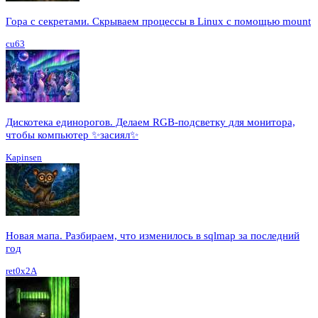
Гора с секретами. Скрываем процессы в Linux c помощью mount
cu63
Дискотека единорогов. Делаем RGB-подсветку для монитора,
чтобы компьютер ✨засиял✨
Kapinsen
Новая мапа. Разбираем, что изменилось в sqlmap за последний
год
ret0x2A