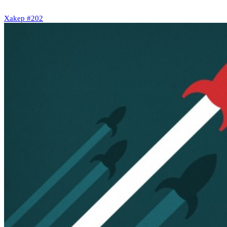
Xakep #202