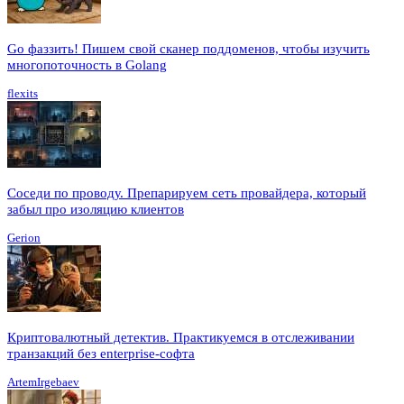
Go фаззить! Пишем свой сканер поддоменов, чтобы изучить
многопоточность в Golang
flexits
Соседи по проводу. Препарируем сеть провайдера, который
забыл про изоляцию клиентов
Gerion
Криптовалютный детектив. Практикуемся в отслеживании
транзакций без enterprise-софта
ArtemIrgebaev