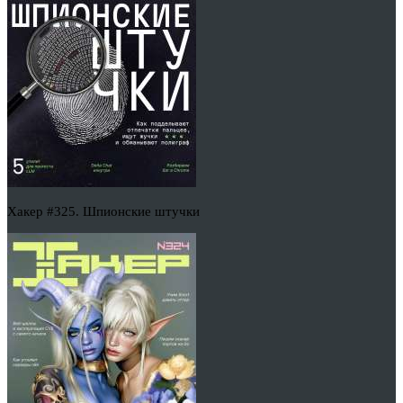
Хакер #325. Шпионские штучки