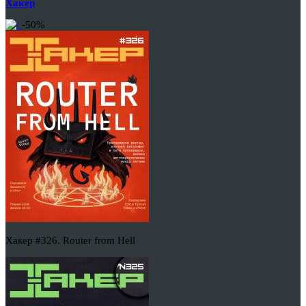
Хакер
-50%
Хакер #326. Router from Hell