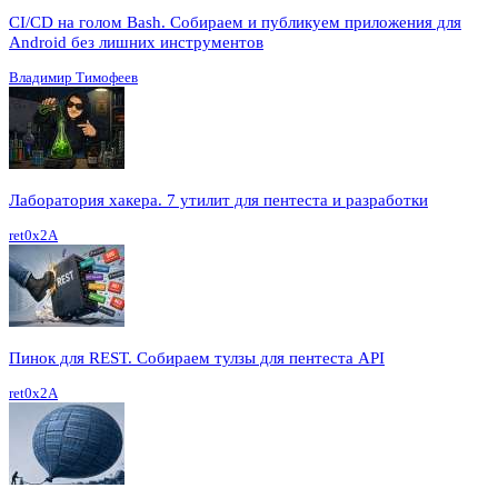
CI/CD на голом Bash. Собираем и публикуем приложения для
Android без лишних инструментов
Владимир Тимофеев
Лаборатория хакера. 7 утилит для пентеста и разработки
ret0x2A
Пинок для REST. Собираем тулзы для пентеста API
ret0x2A