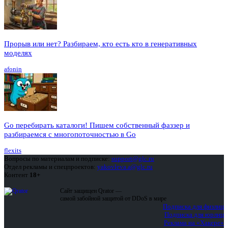
Прорыв или нет? Разбираем, кто есть кто в генеративных
моделях
afonin
Go перебирать каталоги! Пишем собственный фаззер и
разбираемся с многопоточностью в Go
flexits
Вопросы по материалам и подписке:
support@glc.ru
Отдел рекламы и спецпроектов:
yakovleva.a@glc.ru
Контент
18+
Сайт защищен Qrator —
самой забойной защитой от DDoS в мире
Подписка для физлиц
Подписка для юрлиц
Реклама на «Хакере»