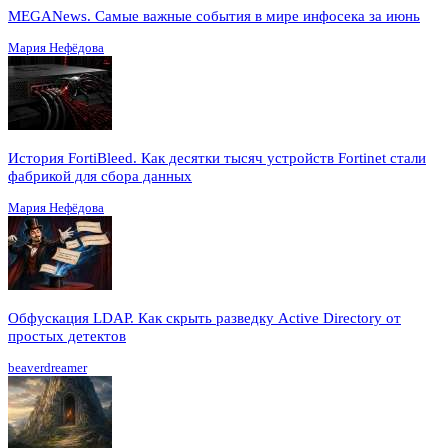
MEGANews. Cамые важные события в мире инфосека за июнь
Мария Нефёдова
История FortiBleed. Как десятки тысяч устройств Fortinet стали
фабрикой для сбора данных
Мария Нефёдова
Обфускация LDAP. Как скрыть разведку Active Directory от
простых детектов
beaverdreamer