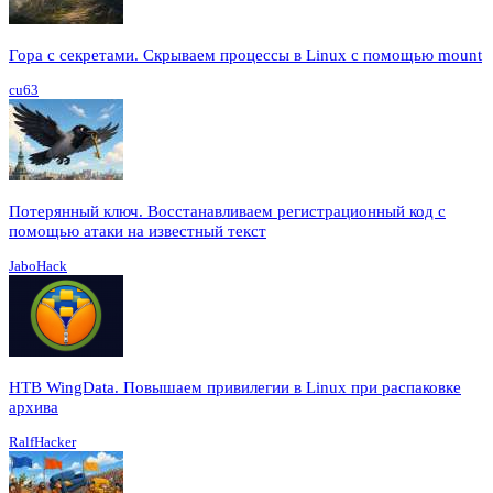
Гора с секретами. Скрываем процессы в Linux c помощью mount
cu63
Потерянный ключ. Восстанавливаем регистрационный код с
помощью атаки на известный текст
JaboHack
HTB WingData. Повышаем привилегии в Linux при распаковке
архива
RalfHacker