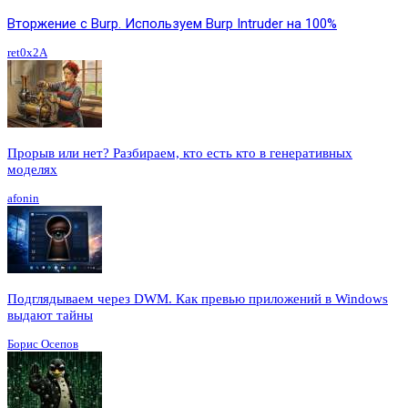
Вторжение с Burp. Используем Burp Intruder на 100%
ret0x2A
Прорыв или нет? Разбираем, кто есть кто в генеративных
моделях
afonin
Подглядываем через DWM. Как превью приложений в Windows
выдают тайны
Борис Осепов