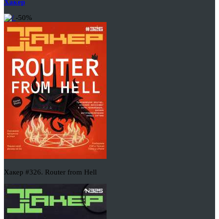
Хакер
-50%
Хакер #326. Router from Hell