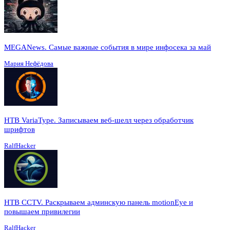
MEGANews. Cамые важные события в мире инфосека за май
Мария Нефёдова
HTB VariaType. Записываем веб-шелл через обработчик
шрифтов
RalfHacker
HTB CCTV. Раскрываем админскую панель motionEye и
повышаем привилегии
RalfHacker