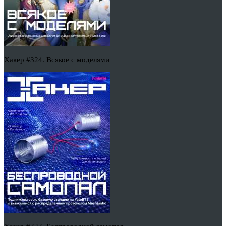
Хакер #324. Всякое с моделями