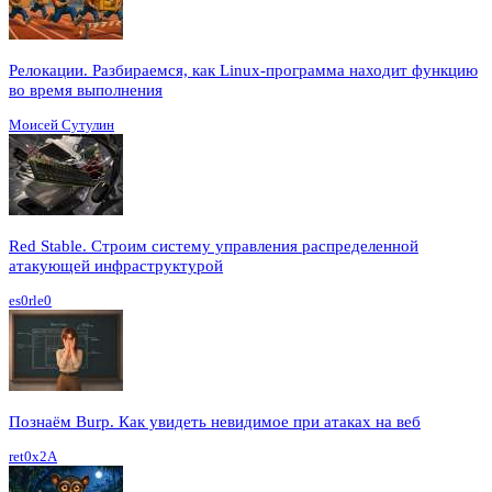
Релокации. Разбираемся, как Linux-программа находит функцию
во время выполнения
Моисей Сутулин
Red Stable. Строим систему управления распределенной
атакующей инфраструктурой
es0rle0
Познаём Burp. Как увидеть невидимое при атаках на веб
ret0x2A