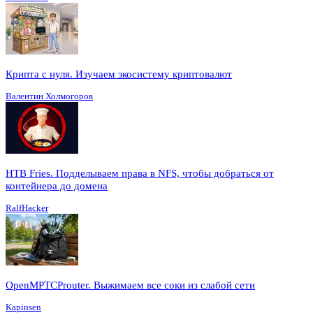
Крипта с нуля. Изучаем экосистему криптовалют
Валентин Холмогоров
HTB Fries. Подделываем права в NFS, чтобы добраться от
контейнера до домена
RalfHacker
OpenMPTCProuter. Выжимаем все соки из слабой сети
Kapinsen