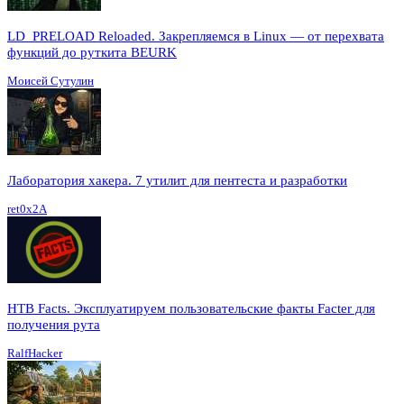
LD_PRELOAD Reloaded. Закрепляемся в Linux — от перехвата
функций до руткита BEURK
Моисей Сутулин
Лаборатория хакера. 7 утилит для пентеста и разработки
ret0x2A
HTB Facts. Эксплуатируем пользовательские факты Facter для
получения рута
RalfHacker