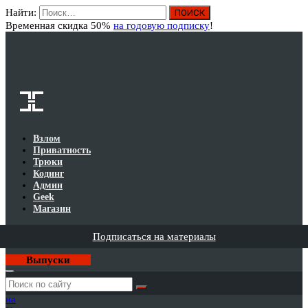
Найти:
Вход
Временная скидка 50%
на годовую подписку
!
Взлом
Приватность
Трюки
Кодинг
Админ
Geek
Магазин
Подписаться на материалы
Выпуски
Годовая
подписка
на