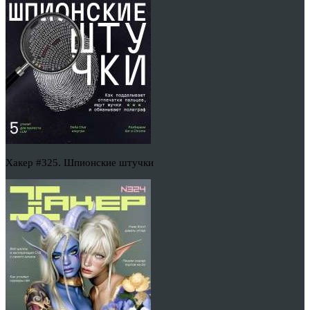
Хакер #325. Шпионские штучки