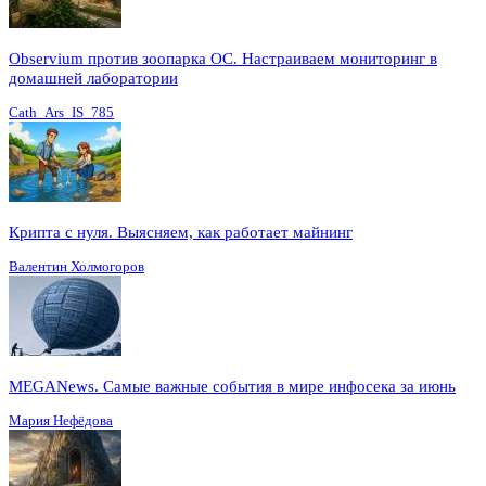
Observium против зоопарка ОС. Настраиваем мониторинг в
домашней лаборатории
Cath_Ars_IS_785
Крипта с нуля. Выясняем, как работает майнинг
Валентин Холмогоров
MEGANews. Cамые важные события в мире инфосека за июнь
Мария Нефёдова