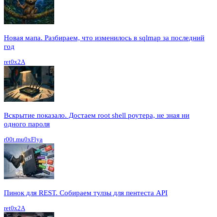
Новая мапа. Разбираем, что изменилось в sqlmap за последний
год
ret0x2A
Вскрытие показало. Достаем root shell роутера, не зная ни
одного пароля
r00t.mu0xFlya
Пинок для REST. Собираем тулзы для пентеста API
ret0x2A