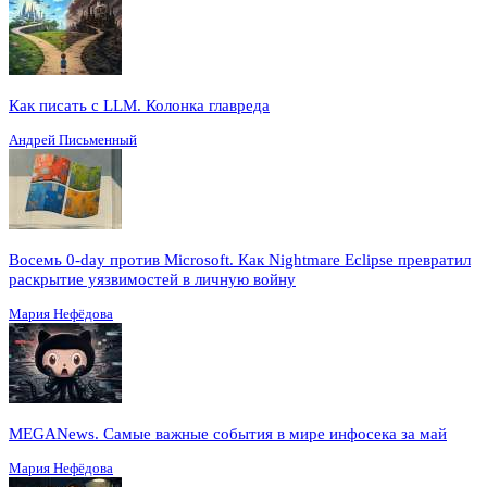
Как писать с LLM. Колонка главреда
Андрей Письменный
Восемь 0-day против Microsoft. Как Nightmare Eclipse превратил
раскрытие уязвимостей в личную войну
Мария Нефёдова
MEGANews. Cамые важные события в мире инфосека за май
Мария Нефёдова