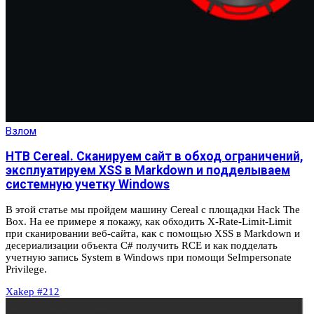
Взлом
HTB Cereal. Сканируем сайт в обход ограничений,
эксплуатируем XSS в Markdown и подделываем
системную учетку Windows
В этой статье мы пройдем машину Cereal с площадки Hack The
Box. На ее примере я покажу, как обходить X-Rate-Limit-Limit
при сканировании веб-сайта, как с помощью XSS в Markdown и
десериализации объекта С# получить RCE и как подделать
учетную запись System в Windows при помощи SeImpersonate
Privilege.
Xakep #212