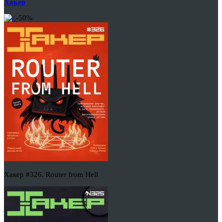
Хакер
-50%
Хакер #326. Router from Hell