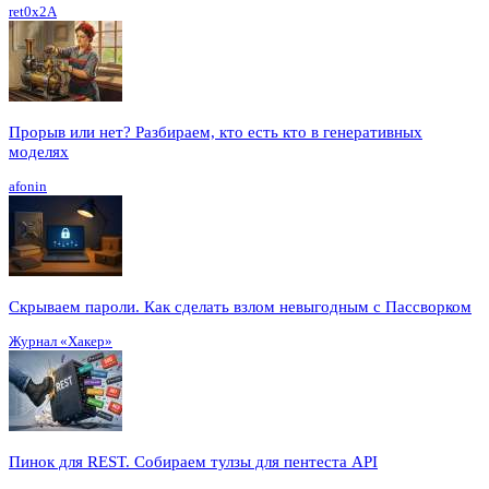
ret0x2A
Прорыв или нет? Разбираем, кто есть кто в генеративных
моделях
afonin
Скрываем пароли. Как сделать взлом невыгодным с Пассворком
Журнал «Хакер»
Пинок для REST. Собираем тулзы для пентеста API