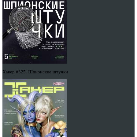
Хакер #325. Шпионские штучки