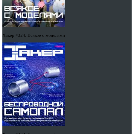
Хакер #324. Всякое с моделями