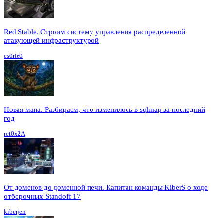
Red Stable. Строим систему управления распределенной
атакующей инфраструктурой
es0rle0
Новая мапа. Разбираем, что изменилось в sqlmap за последний
год
ret0x2A
От доменов до доменной печи. Капитан команды KiberS о ходе
отборочных Standoff 17
kiberjen