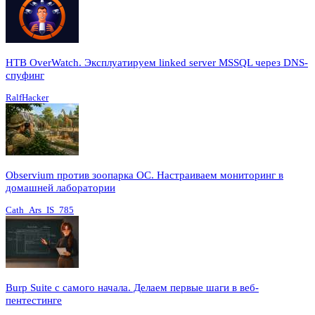
HTB OverWatch. Эксплуатируем linked server MSSQL через DNS-
спуфинг
RalfHacker
Observium против зоопарка ОС. Настраиваем мониторинг в
домашней лаборатории
Cath_Ars_IS_785
Burp Suite с самого начала. Делаем первые шаги в веб-
пентестинге