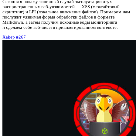
Сегодня я покажу типичный случай эксплуатации двух
распространенных веб‑уязвимостей — XSS (межсайтовый
скриптинг) и LFI (локальное включение файлов). Примером нам
послужит уязвимая форма обработки файлов в формате
Markdown, а затем получим исходные коды мониторинга
и сделаем себе веб‑шелл в привилегированном контексте.
Xakep #267