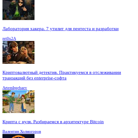
Лаборатория хакера. 7 утилит для пентеста и разработки
ret0x2A
Криптовалютный детектив. Практикуемся в отслеживании
транзакций без enterprise-софта
ArtemIrgebaev
Крипта с нуля. Разбираемся в архитектуре Bitcoin
Валентин Холмогоров