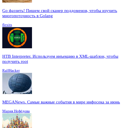
Go фаззить! Пишем свой сканер поддоменов, чтобы изучить
многопоточность в Golang
flexits
HTB Interpreter. Используем инъекцию в XML-шаблон, чтобы
получить root
RalfHacker
MEGANews. Cамые важные события в мире инфосека за июнь
Мария Нефёдова