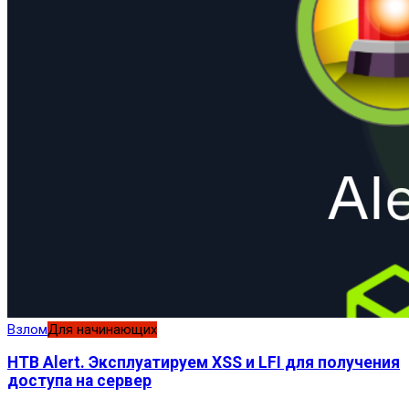
Взлом
Для начинающих
HTB Alert. Эксплуатируем XSS и LFI для получения
доступа на сервер