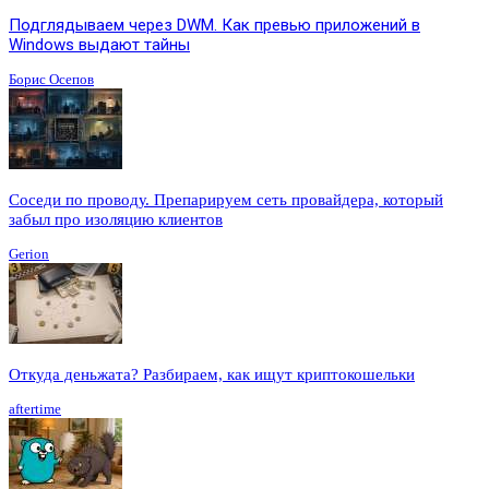
Подглядываем через DWM. Как превью приложений в
Windows выдают тайны
Борис Осепов
Соседи по проводу. Препарируем сеть провайдера, который
забыл про изоляцию клиентов
Gerion
Откуда деньжата? Разбираем, как ищут криптокошельки
aftertime