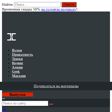
Найти:
Вход
Временная скидка 50%
на годовую подписку
!
Взлом
Приватность
Трюки
Кодинг
Админ
Geek
Магазин
Подписаться на материалы
Выпуски
Годовая
подписка
на