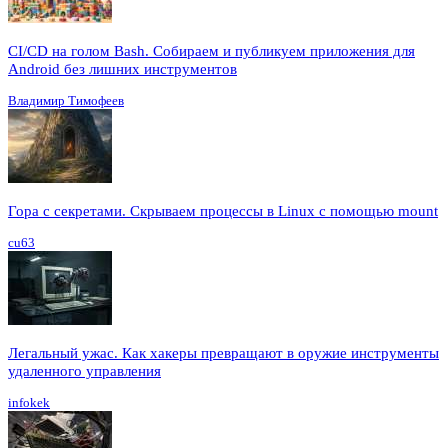
CI/CD на голом Bash. Собираем и публикуем приложения для
Android без лишних инструментов
Владимир Тимофеев
Гора с секретами. Скрываем процессы в Linux c помощью mount
cu63
Легальный ужас. Как хакеры превращают в оружие инструменты
удаленного управления
infokek