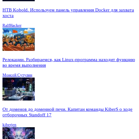
HTB Kobold. Используем панель управления Docker для захвата
хоста
RalfHacker
Релокации. Разбираемся, как Linux-программа находит функцию
во время выполнения
Моисей Сутулин
От доменов до доменной печи. Капитан команды KiberS о ходе
отборочных Standoff 17
kiberjen