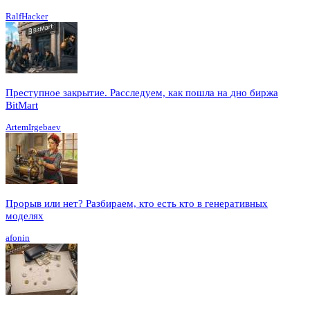
RalfHacker
Преступное закрытие. Расследуем, как пошла на дно биржа
BitMart
ArtemIrgebaev
Прорыв или нет? Разбираем, кто есть кто в генеративных
моделях
afonin