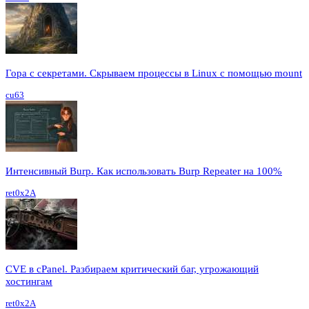
Гора с секретами. Скрываем процессы в Linux c помощью mount
cu63
Интенсивный Burp. Как использовать Burp Repeater на 100%
ret0x2A
CVE в cPanel. Разбираем критический баг, угрожающий
хостингам
ret0x2A