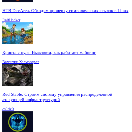
HTB DevArea. Обходим проверку символических ссылок в Linux
RalfHacker
Крипта с нуля. Выясняем, как работает майнинг
Валентин Холмогоров
Red Stable. Строим систему управления распределенной
атакующей инфраструктурой
es0rle0