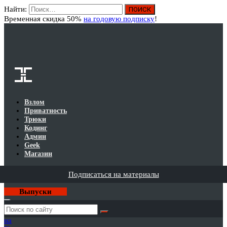
Найти:
Вход
Временная скидка 50%
на годовую подписку
!
Взлом
Приватность
Трюки
Кодинг
Админ
Geek
Магазин
Подписаться на материалы
Выпуски
Годовая
подписка
на