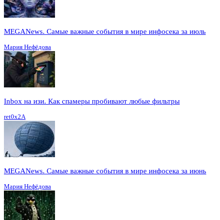
MEGANews. Cамые важные события в мире инфосека за июль
Мария Нефёдова
Inbox на изи. Как спамеры пробивают любые фильтры
ret0x2A
MEGANews. Cамые важные события в мире инфосека за июнь
Мария Нефёдова