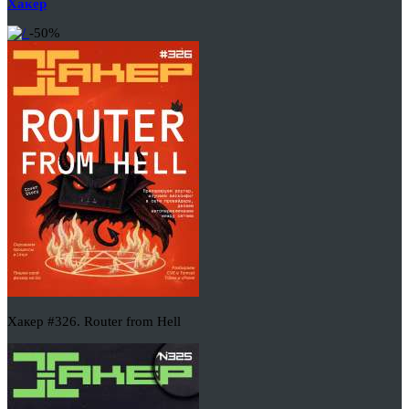
Хакер
-50%
Хакер #326. Router from Hell