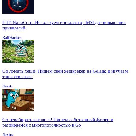
HTB NanoCorp. Используем инсталлятор MSI для повышения
привилегий
RalfHacker
Go ломать хеши! Пишем свой хешкрекер на Golang и изучаем
тонкости языка
flexits
Go перебирать каталоги! Пишем собственный фаззер и
разбираемся с многопоточностью в Go
flexits