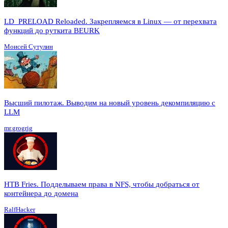
LD_PRELOAD Reloaded. Закрепляемся в Linux — от перехвата
функций до руткита BEURK
Моисей Сутулин
Высший пилотаж. Выводим на новый уровень декомпиляцию с
LLM
mr.grogrig
HTB Fries. Подделываем права в NFS, чтобы добраться от
контейнера до домена
RalfHacker