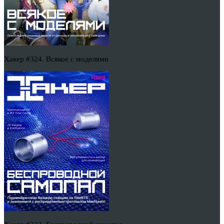
Хакер #324. Всякое с моделями