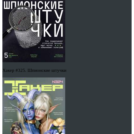
Хакер #325. Шпионские штучки