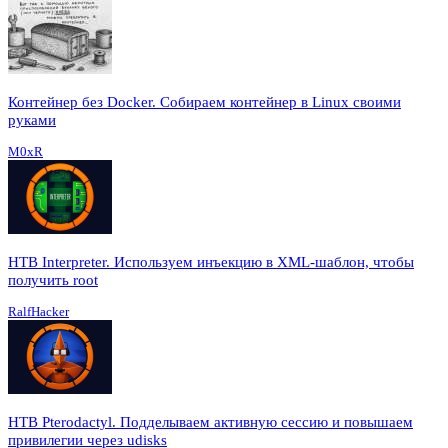
Контейнер без Docker. Собираем контейнер в Linux своими
руками
M0xR
HTB Interpreter. Используем инъекцию в XML-шаблон, чтобы
получить root
RalfHacker
HTB Pterodactyl. Подделываем активную сессию и повышаем
привилегии через udisks