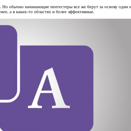
Но обычно начинающие пентестеры все же берут за осно­ву один из сп
енее, а в каких‑то областях и более эффектив­ные.