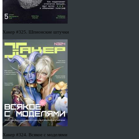
Хакер #325. Шпионские штучки
Хакер #324. Всякое с моделями