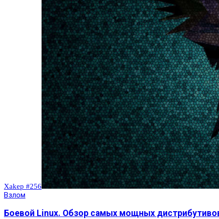
Xakep #256
Взлом
Боевой Linux. Обзор самых мощных дистрибутивов