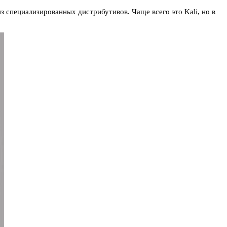
е­циали­зиро­ван­ных дис­три­бути­вов. Чаще всего это Kali, но в