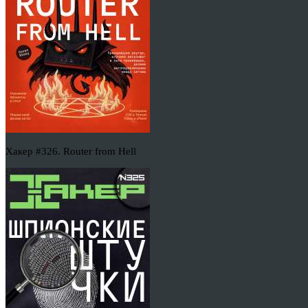
Хакер #326. Router from Hell