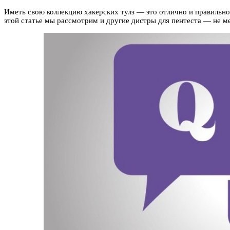
Иметь свою кол­лекцию хакер­ских тулз — это отлично и правильно. 
этой статье мы рас­смот­рим и дру­гие дис­тры для пен­теста — не м