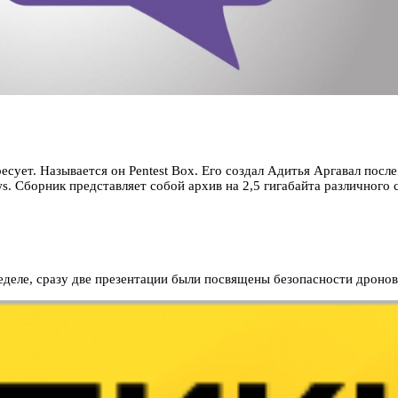
есует. Называется он Pentest Box. Его создал Адитья Аргавал посл
 Сборник представляет собой архив на 2,5 гигабайта различного с
еделе, сразу две презентации были посвящены безопасности дроно