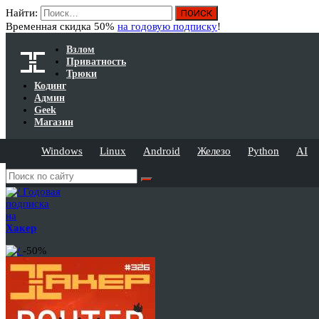
Найти:
Временная скидка 50%
на годовую подписку
!
Взлом
Приватность
Трюки
Кодинг
Админ
Geek
Магазин
Windows
Linux
Android
Железо
Python
AI
Годовая
подписка
на
Хакер
-50%