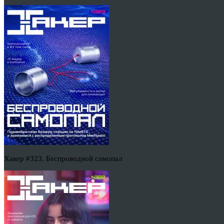
Хакер #323. Беспроводной самопал