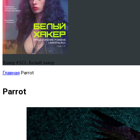
Хакер #322. Белый хакер
Главная
Parrot
Parrot