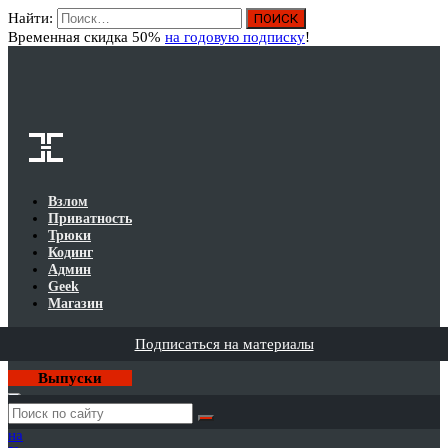
Найти:
Вход
Временная скидка 50%
на годовую подписку
!
Взлом
Приватность
Трюки
Кодинг
Админ
Geek
Магазин
Подписаться на материалы
Выпуски
Годовая
подписка
на