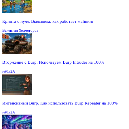
Крипта с нуля. Выясняем, как работает майнинг
Валентин Холмогоров
Вторжение с Burp. Используем Burp Intruder на 100%
ret0x2A
Интенсивный Burp. Как использовать Burp Repeater на 100%
ret0x2A