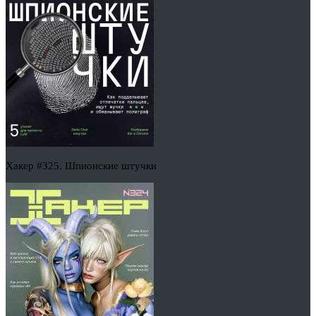
Хакер #325. Шпионские штучки