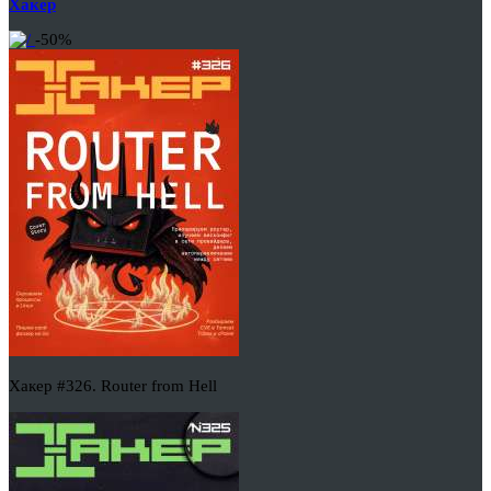
Хакер
-50%
Хакер #326. Router from Hell