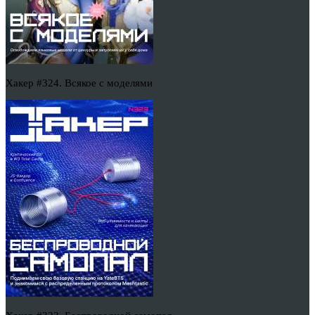
Хакер #324. Всякое с моделями