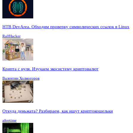
HTB DevArea. Обходим проверку символических ссылок в Linux
RalfHacker
Крипта с нуля. Изучаем экосистему криптовалют
Валентин Холмогоров
Откуда деньжата? Разбираем, как ищут криптокошельки
aftertime