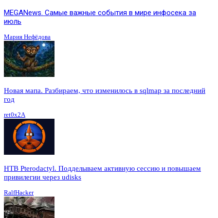
MEGANews. Cамые важные события в мире инфосека за
июль
Мария Нефёдова
Новая мапа. Разбираем, что изменилось в sqlmap за последний
год
ret0x2A
HTB Pterodactyl. Подделываем активную сессию и повышаем
привилегии через udisks
RalfHacker