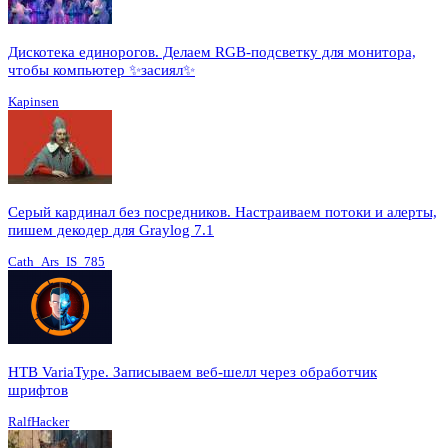
Дискотека единорогов. Делаем RGB-подсветку для монитора,
чтобы компьютер ✨засиял✨
Kapinsen
Серый кардинал без посредников. Настраиваем потоки и алерты,
пишем декодер для Graylog 7.1
Cath_Ars_IS_785
HTB VariaType. Записываем веб-шелл через обработчик
шрифтов
RalfHacker