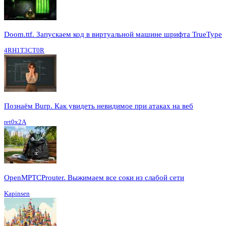
Doom.ttf. Запускаем код в виртуальной машине шрифта TrueType
4RH1T3CT0R
Познаём Burp. Как увидеть невидимое при атаках на веб
ret0x2A
OpenMPTCProuter. Выжимаем все соки из слабой сети
Kapinsen