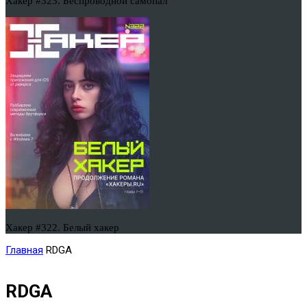
Хакер #323. Беспроводной самопал
Хакер #322. Белый хакер
Главная
RDGA
RDGA