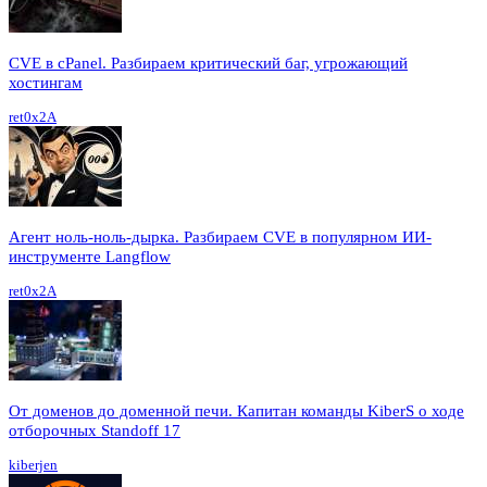
CVE в cPanel. Разбираем критический баг, угрожающий
хостингам
ret0x2A
Агент ноль-ноль-дырка. Разбираем CVE в популярном ИИ-
инструменте Langflow
ret0x2A
От доменов до доменной печи. Капитан команды KiberS о ходе
отборочных Standoff 17
kiberjen