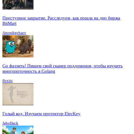
Преступное закрытие. Расследуем, как пошла на дно биржа
BitMart
ArtemIrgebaev
Go фаззить! Пишем свой сканер поддоменов, чтобы изучить
многопоточность в Golang
flexits
Голый код. Изучаем протектор ElecKey
JaboHack