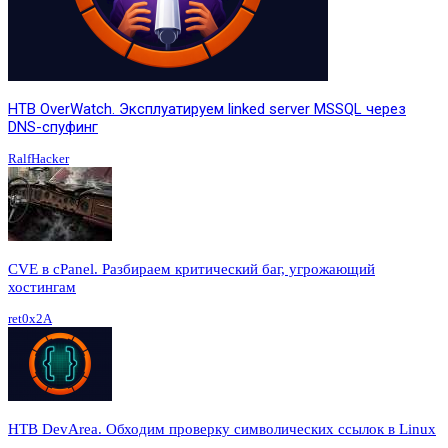
HTB OverWatch. Эксплуатируем linked server MSSQL через
DNS-спуфинг
RalfHacker
CVE в cPanel. Разбираем критический баг, угрожающий
хостингам
ret0x2A
HTB DevArea. Обходим проверку символических ссылок в Linux