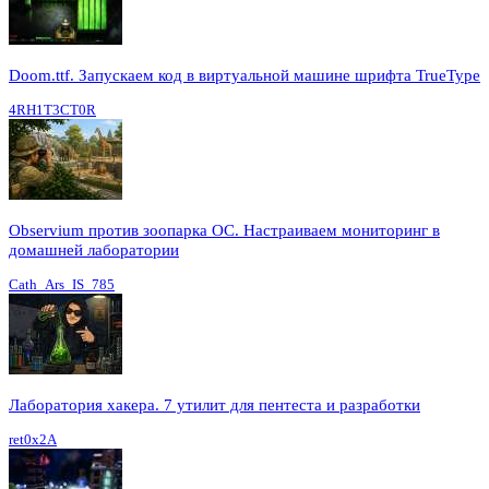
Doom.ttf. Запускаем код в виртуальной машине шрифта TrueType
4RH1T3CT0R
Observium против зоопарка ОС. Настраиваем мониторинг в
домашней лаборатории
Cath_Ars_IS_785
Лаборатория хакера. 7 утилит для пентеста и разработки
ret0x2A