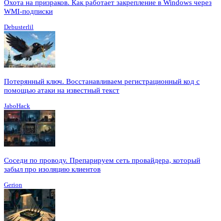
Охота на призраков. Как работает закрепление в Windows через
WMI-подписки
Debusterlil
Потерянный ключ. Восстанавливаем регистрационный код с
помощью атаки на известный текст
JaboHack
Соседи по проводу. Препарируем сеть провайдера, который
забыл про изоляцию клиентов
Gerion