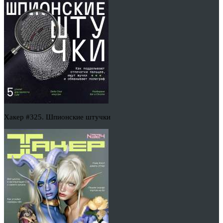
Хакер #325. Шпионские штучки