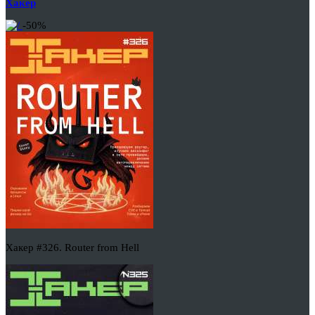
Хакер
-50%
Хакер #326. Router from Hell