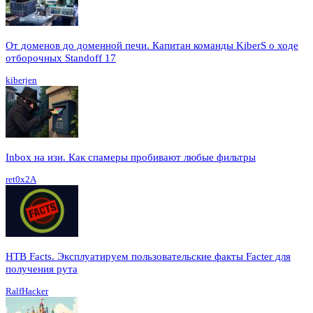
От доменов до доменной печи. Капитан команды KiberS о ходе
отборочных Standoff 17
kiberjen
Inbox на изи. Как спамеры пробивают любые фильтры
ret0x2A
HTB Facts. Эксплуатируем пользовательские факты Facter для
получения рута
RalfHacker