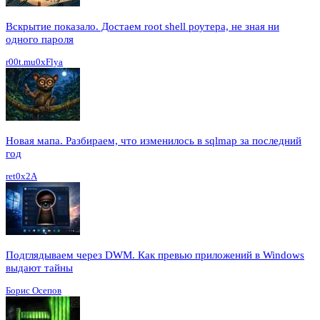
Вскрытие показало. Достаем root shell роутера, не зная ни
одного пароля
r00t.mu0xFlya
Новая мапа. Разбираем, что изменилось в sqlmap за последний
год
ret0x2A
Подглядываем через DWM. Как превью приложений в Windows
выдают тайны
Борис Осепов