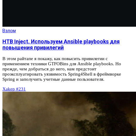
Взлом
HTB Inject. Используем Ansible playbooks для
повышения привилегий
В этом райтапе я покажу, как повысить привилегии с
применением техники GTFOBins для Ansible playbooks. Но
прежде, чем добраться до него, нам предстоит
проэксплуатировать уязвимость Spring4Shell в фреймворке
Spring и заполучить учетные данные пользователя.
Xakep #231