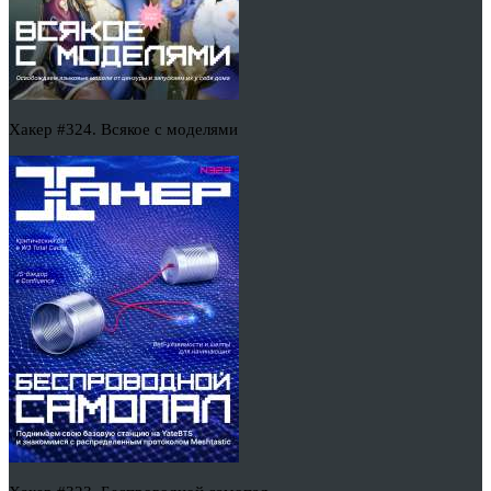
Хакер #324. Всякое с моделями