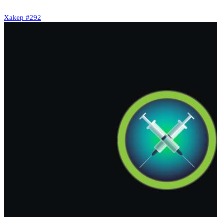
Xakep #292