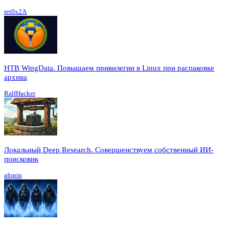
ret0x2A
HTB WingData. Повышаем привилегии в Linux при распаковке
архива
RalfHacker
Локальный Deep Research. Совершенствуем собственный ИИ-
поисковик
afonin