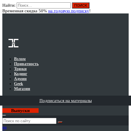
Найти:
Вход
Временная скидка 50%
на годовую подписку
!
Взлом
Приватность
Трюки
Кодинг
Админ
Geek
Магазин
Подписаться на материалы
Выпуски
Годовая
подписка
на