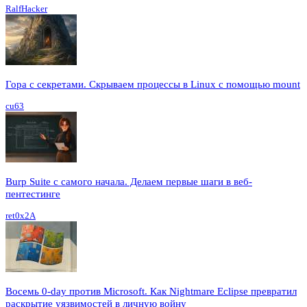
RalfHacker
Гора с секретами. Скрываем процессы в Linux c помощью mount
cu63
Burp Suite с самого начала. Делаем первые шаги в веб-
пентестинге
ret0x2A
Восемь 0-day против Microsoft. Как Nightmare Eclipse превратил
раскрытие уязвимостей в личную войну