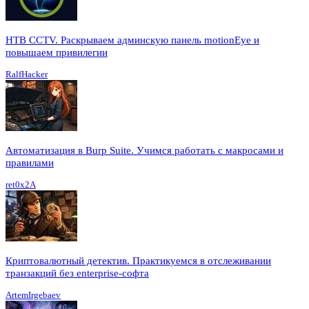
HTB CCTV. Раскрываем админскую панель motionEye и
повышаем привилегии
RalfHacker
Автоматизация в Burp Suite. Учимся работать с макросами и
правилами
ret0x2A
Криптовалютный детектив. Практикуемся в отслеживании
транзакций без enterprise-софта
ArtemIrgebaev