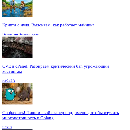
Крипта с нуля. Выясняем, как работает майнинг
Валентин Холмогоров
CVE в cPanel. Разбираем критический баг, угрожающий
хостингам
ret0x2A
Go фаззить! Пишем свой сканер поддоменов, чтобы изучить
многопоточность в Golang
flexits