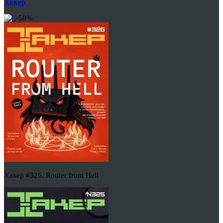
Хакер
-50%
Хакер #326. Router from Hell