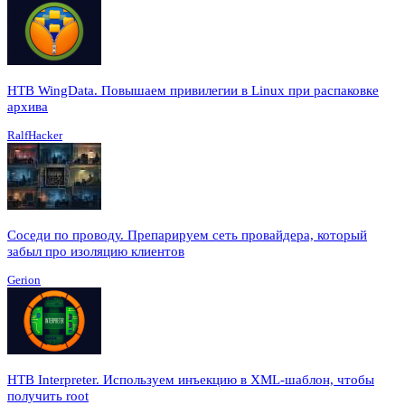
HTB WingData. Повышаем привилегии в Linux при распаковке
архива
RalfHacker
Соседи по проводу. Препарируем сеть провайдера, который
забыл про изоляцию клиентов
Gerion
HTB Interpreter. Используем инъекцию в XML-шаблон, чтобы
получить root