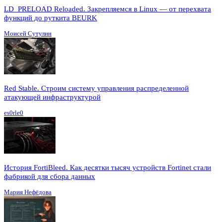
LD_PRELOAD Reloaded. Закрепляемся в Linux — от перехвата
функций до руткита BEURK
Моисей Сутулин
Red Stable. Строим систему управления распределенной
атакующей инфраструктурой
es0rle0
История FortiBleed. Как десятки тысяч устройств Fortinet стали
фабрикой для сбора данных
Мария Нефёдова