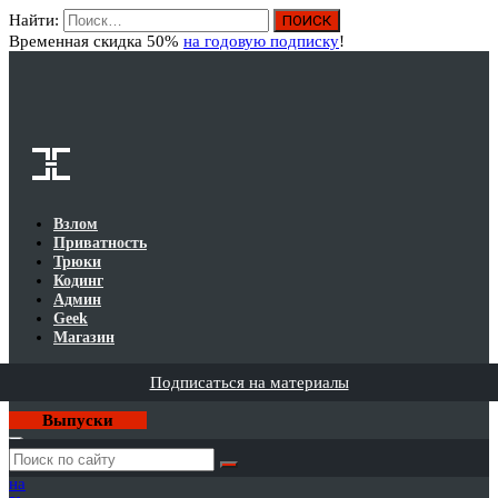
Найти:
Вход
Временная скидка 50%
на годовую подписку
!
Взлом
Приватность
Трюки
Кодинг
Админ
Geek
Магазин
Подписаться на материалы
Выпуски
Годовая
подписка
на