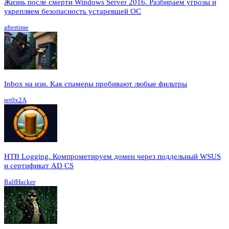
Жизнь после смерти Windows Server 2016. Разбираем угрозы и
укрепляем безопасность устаревшей ОС
aftertime
Inbox на изи. Как спамеры пробивают любые фильтры
ret0x2A
HTB Logging. Компрометируем домен через поддельный WSUS
и сертификат AD CS
RalfHacker