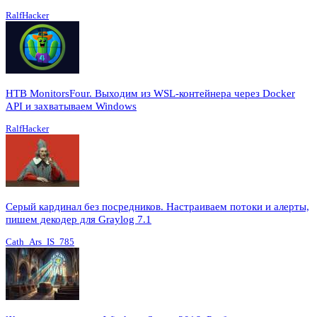
RalfHacker
HTB MonitorsFour. Выходим из WSL-контейнера через Docker
API и захватываем Windows
RalfHacker
Серый кардинал без посредников. Настраиваем потоки и алерты,
пишем декодер для Graylog 7.1
Cath_Ars_IS_785