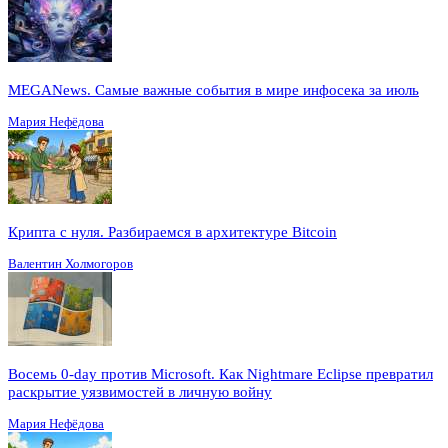
MEGANews. Cамые важные события в мире инфосека за июль
Мария Нефёдова
Крипта с нуля. Разбираемся в архитектуре Bitcoin
Валентин Холмогоров
Восемь 0-day против Microsoft. Как Nightmare Eclipse превратил
раскрытие уязвимостей в личную войну
Мария Нефёдова