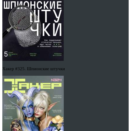
Хакер #325. Шпионские штучки