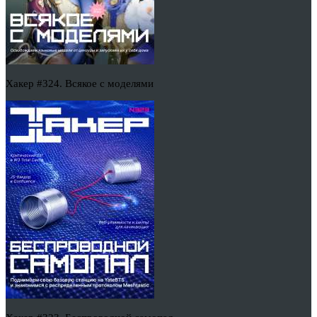
Хакер #324. Всякое с моделями