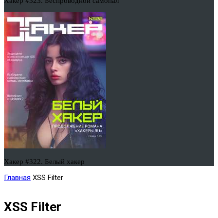
Хакер #323. Беспроводной самопал
Хакер #322. Белый хакер
Главная
XSS Filter
XSS Filter