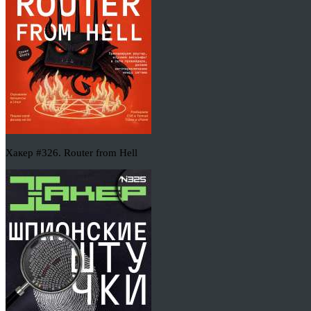
Хакер #326. Router from Hell