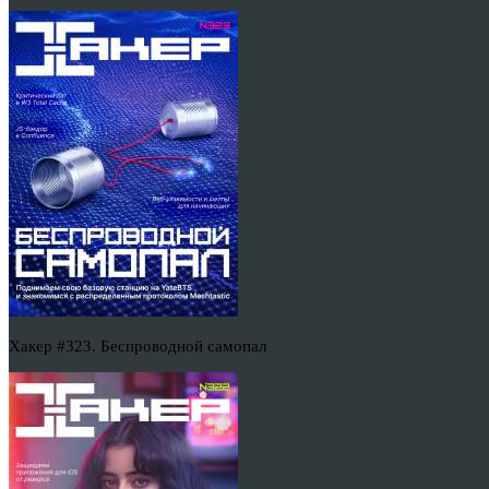
Хакер #323. Беспроводной самопал