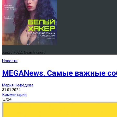
Хакер #322. Белый хакер
Новости
MEGANews. Самые важные соб
Мария Нефёдова
31.01.2024
Комментарии
5,724