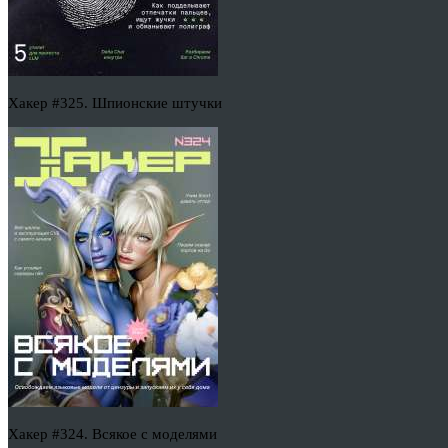
Хакер #325. Шпионские штучки
Хакер #324. Всякое с моделями