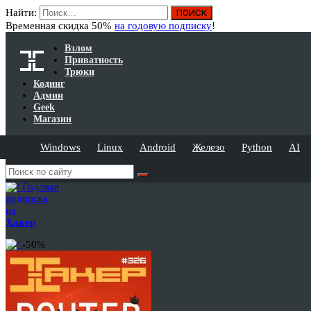
Найти:
Временная скидка 50%
на годовую подписку
!
Взлом
Приватность
Трюки
Кодинг
Админ
Geek
Магазин
Windows
Linux
Android
Железо
Python
AI
Годовая
подписка
на
Хакер
-50%