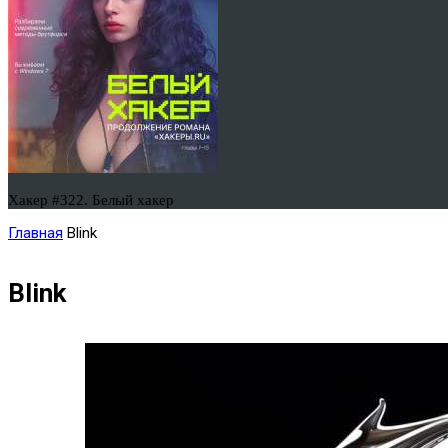
Хакер #322. Белый хакер
Главная
Blink
Blink