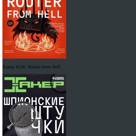
Хакер #326. Router from Hell