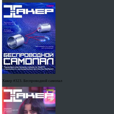
Хакер #323. Беспроводной самопал