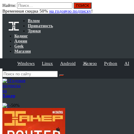
Найти:
Временная скидка 50%
на годовую подписку
!
Взлом
Приватность
Трюки
Кодинг
Админ
Geek
Магазин
Windows
Linux
Android
Железо
Python
AI
Годовая
подписка
на
Хакер
-50%