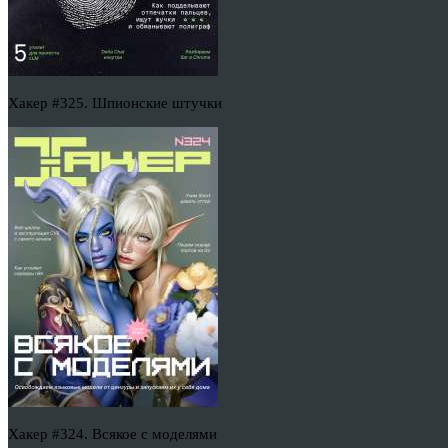
Хакер #325. Шпионские штучки
Хакер #324. Всякое с моделями