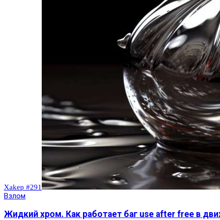
Xakep #291
Взлом
Жидкий хром. Как работает баг use after free в дви