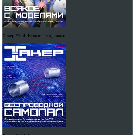
Хакер #324. Всякое с моделями