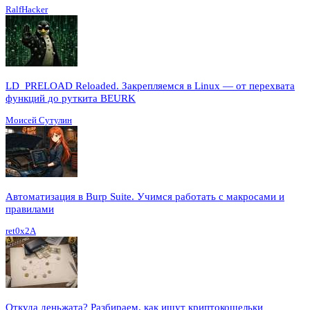
RalfHacker
LD_PRELOAD Reloaded. Закрепляемся в Linux — от перехвата
функций до руткита BEURK
Моисей Сутулин
Автоматизация в Burp Suite. Учимся работать с макросами и
правилами
ret0x2A
Откуда деньжата? Разбираем, как ищут криптокошельки