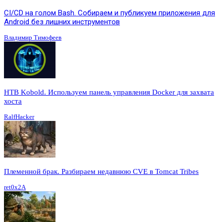
CI/CD на голом Bash. Собираем и публикуем приложения для
Android без лишних инструментов
Владимир Тимофеев
HTB Kobold. Используем панель управления Docker для захвата
хоста
RalfHacker
Племенной брак. Разбираем недавнюю CVE в Tomcat Tribes
ret0x2A