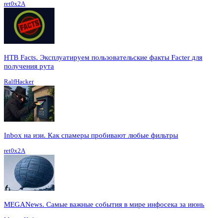
ret0x2A
HTB Facts. Эксплуатируем пользовательские факты Facter для
получения рута
RalfHacker
Inbox на изи. Как спамеры пробивают любые фильтры
ret0x2A
MEGANews. Cамые важные события в мире инфосека за июнь