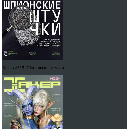
Хакер #325. Шпионские штучки