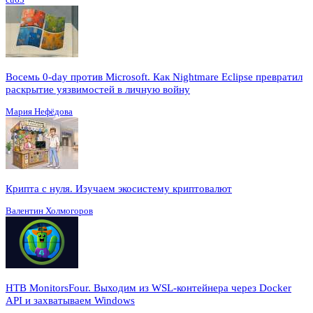
Восемь 0-day против Microsoft. Как Nightmare Eclipse превратил
раскрытие уязвимостей в личную войну
Мария Нефёдова
Крипта с нуля. Изучаем экосистему криптовалют
Валентин Холмогоров
HTB MonitorsFour. Выходим из WSL-контейнера через Docker
API и захватываем Windows