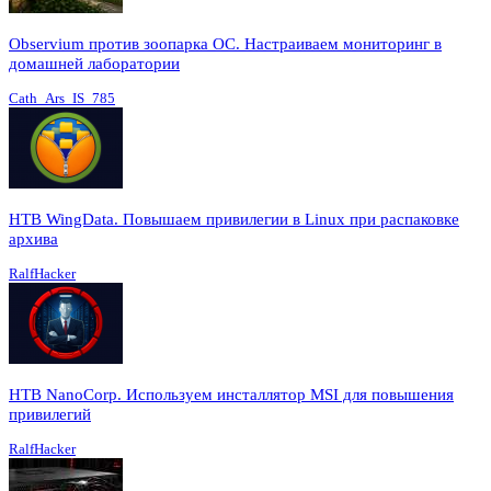
Observium против зоопарка ОС. Настраиваем мониторинг в
домашней лаборатории
Cath_Ars_IS_785
HTB WingData. Повышаем привилегии в Linux при распаковке
архива
RalfHacker
HTB NanoCorp. Используем инсталлятор MSI для повышения
привилегий
RalfHacker