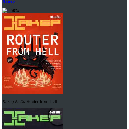
Хакер
-50%
Хакер #326. Router from Hell