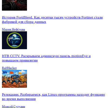
История FortiBleed. Как десятки тысяч устройств Fortinet стали
фабрикой для сбора данных
Мария Нефёдова
HTB CCTV. Раскрываем админскую панель motionEye и
повышаем привилегии
RalfHacker
Релокации. Разбираемся, как Linux-программа находит функцию
во время выполнения
Моисей Сутулин