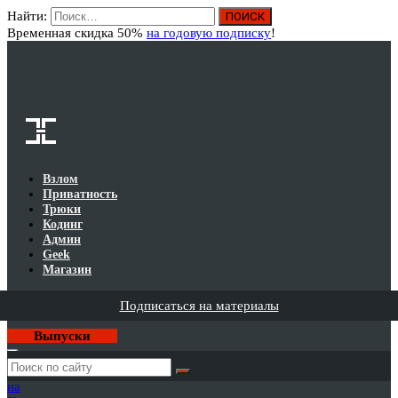
Найти:
Вход
Временная скидка 50%
на годовую подписку
!
Взлом
Приватность
Трюки
Кодинг
Админ
Geek
Магазин
Подписаться на материалы
Выпуски
Годовая
подписка
на