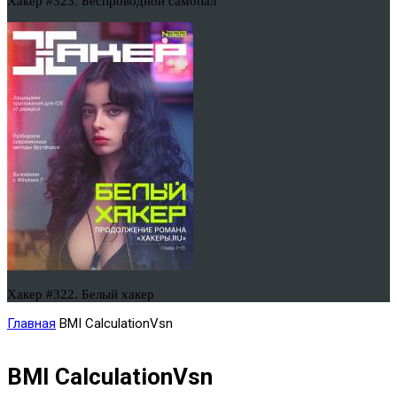
Хакер #323. Беспроводной самопал
Хакер #322. Белый хакер
Главная
BMI CalculationVsn
BMI CalculationVsn