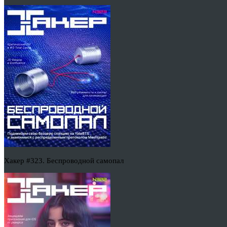
Хакер #323. Беспроводной самопал