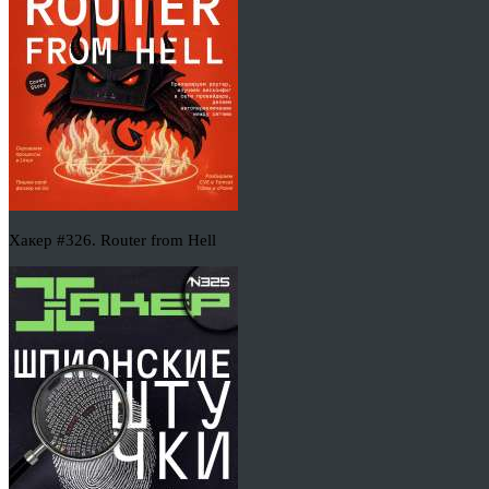
Хакер #326. Router from Hell