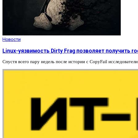
Новости
Linux-уязвимость Dirty Frag позволяет получить r
Спустя всего пару недель после истории с CopyFail исследоват