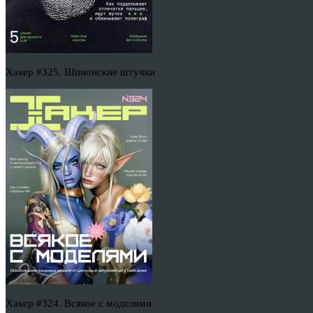
Хакер #325. Шпионские штучки
Хакер #324. Всякое с моделями