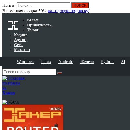
Найти:
Временная скидка 50%
на годовую подписку
!
Взлом
Приватность
Трюки
Кодинг
Админ
Geek
Магазин
Windows
Linux
Android
Железо
Python
AI
Годовая
подписка
на
Хакер
-50%