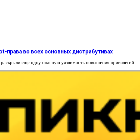
oot-права во всех основных дистрибутивах
ели раскрыли еще одну опасную уязвимость повышения привилегий 