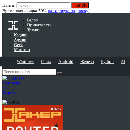
Найти:
Временная скидка 50%
на годовую подписку
!
Взлом
Приватность
Трюки
Кодинг
Админ
Geek
Магазин
Windows
Linux
Android
Железо
Python
AI
Годовая
подписка
на
Хакер
-50%