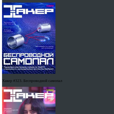
Хакер #323. Беспроводной самопал