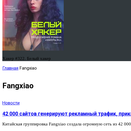
Хакер #322. Белый хакер
Главная
Fangxiao
Fangxiao
Новости
42 000 сайтов генерируют рекламный трафик, пр
Китайская группировка Fangxiao создала огромную сеть из 42 00