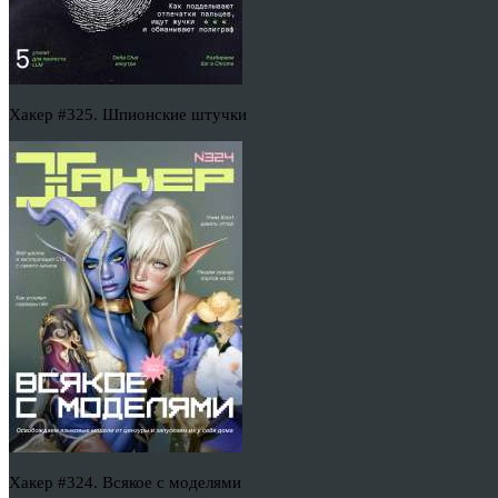
Хакер #325. Шпионские штучки
Хакер #324. Всякое с моделями