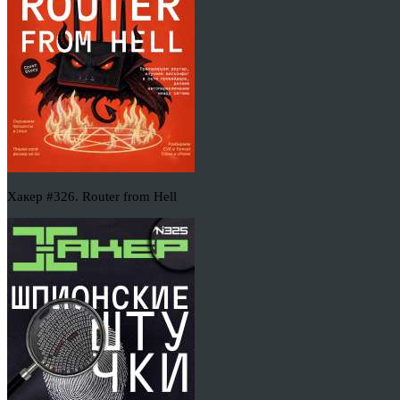
Хакер #326. Router from Hell