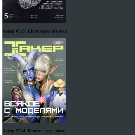
Хакер #325. Шпионские штучки
Хакер #324. Всякое с моделями