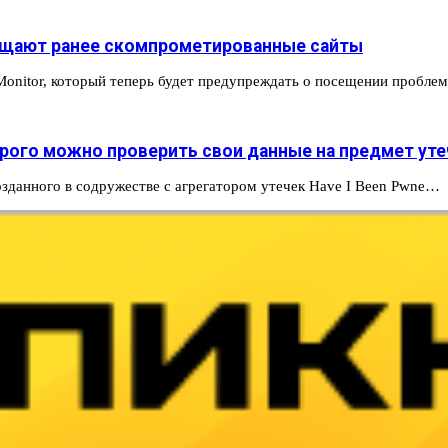
сещают ранее скомпрометированные сайты
Monitor, который теперь будет предупреждать о посещении пробл
орого можно проверить свои данные на предмет уте
созданного в содружестве с агрегатором утечек Have I Been Pwne…