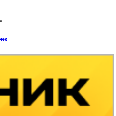
емн…
чек