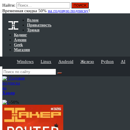
Найти:
Временная скидка 50%
на годовую подписку
!
Взлом
Приватность
Трюки
Кодинг
Админ
Geek
Магазин
Windows
Linux
Android
Железо
Python
AI
Годовая
подписка
на
Хакер
-50%