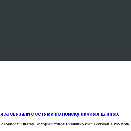
рвиса связали с сетями по поиску личных данных
с сервисом Onerep, который совсем недавно был включен в компле