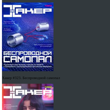
Хакер #323. Беспроводной самопал