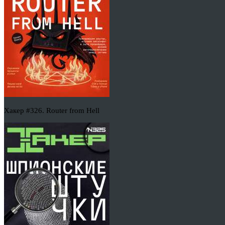
Хакер #326. Router from Hell