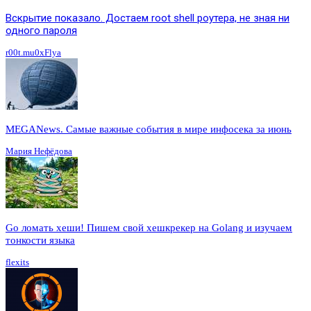
Вскрытие показало. Достаем root shell роутера, не зная ни
одного пароля
r00t.mu0xFlya
MEGANews. Cамые важные события в мире инфосека за июнь
Мария Нефёдова
Go ломать хеши! Пишем свой хешкрекер на Golang и изучаем
тонкости языка
flexits