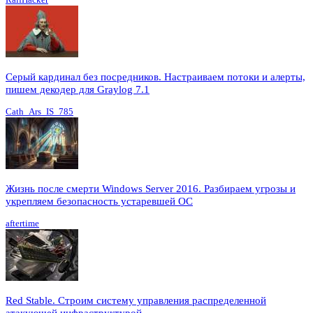
Серый кардинал без посредников. Настраиваем потоки и алерты,
пишем декодер для Graylog 7.1
Cath_Ars_IS_785
Жизнь после смерти Windows Server 2016. Разбираем угрозы и
укрепляем безопасность устаревшей ОС
aftertime
Red Stable. Строим систему управления распределенной
атакующей инфраструктурой