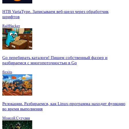
HTB VariaType. Записываем веб-шелл через обработчик
шрифтов
RalfHacker
Go перебирать каталоги! Пишем собственный фаззер и
разбираемся с многопоточностью в Go
flexits
Релокации. Разбираемся, как Linux-программа находит функцию
во время выполнения
Моисей Сутулин