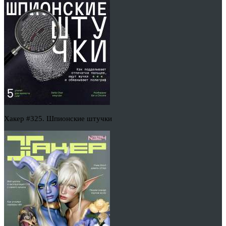
Хакер #325. Шпионские штучки