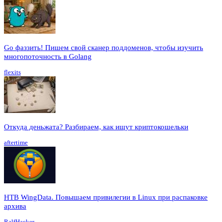
Go фаззить! Пишем свой сканер поддоменов, чтобы изучить
многопоточность в Golang
flexits
Откуда деньжата? Разбираем, как ищут криптокошельки
aftertime
HTB WingData. Повышаем привилегии в Linux при распаковке
архива
RalfHacker