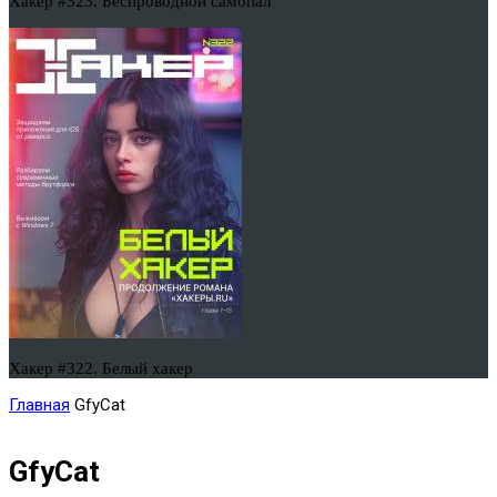
Хакер #323. Беспроводной самопал
Хакер #322. Белый хакер
Главная
GfyCat
GfyCat