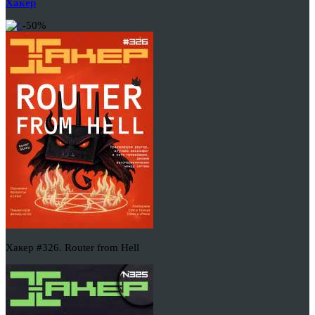
Хакер
-50%
Хакер #326. Router from Hell