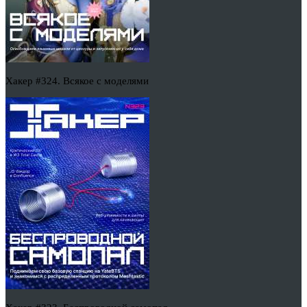
Хакер #324. Всякое с моделями