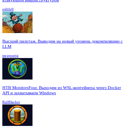
es0rle0
Высший пилотаж. Выводим на новый уровень декомпиляцию с
LLM
mr.grogrig
HTB MonitorsFour. Выходим из WSL-контейнера через Docker
API и захватываем Windows
RalfHacker