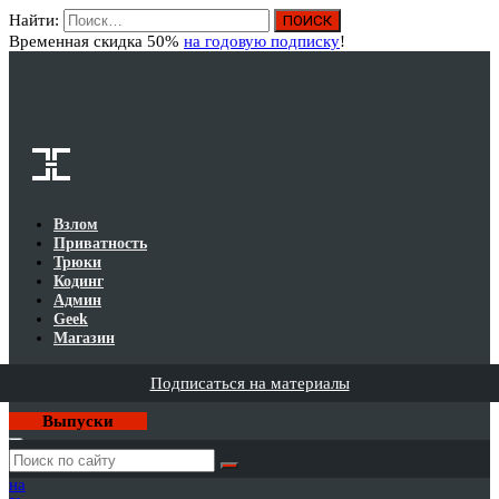
Найти:
Вход
Временная скидка 50%
на годовую подписку
!
Взлом
Приватность
Трюки
Кодинг
Админ
Geek
Магазин
Подписаться на материалы
Выпуски
Годовая
подписка
на