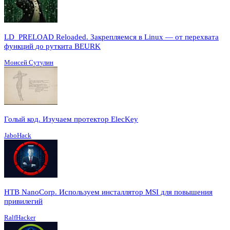
LD_PRELOAD Reloaded. Закрепляемся в Linux — от перехвата
функций до руткита BEURK
Моисей Сутулин
Голый код. Изучаем протектор ElecKey
JaboHack
HTB NanoCorp. Используем инсталлятор MSI для повышения
привилегий
RalfHacker