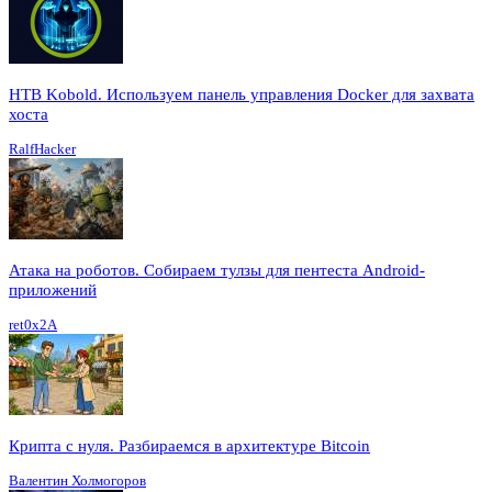
HTB Kobold. Используем панель управления Docker для захвата
хоста
RalfHacker
Атака на роботов. Собираем тулзы для пентеста Android-
приложений
ret0x2A
Крипта с нуля. Разбираемся в архитектуре Bitcoin
Валентин Холмогоров