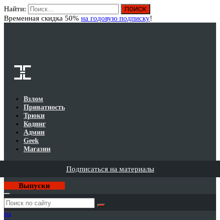
Найти:
Вход
Временная скидка 50%
на годовую подписку
!
Взлом
Приватность
Трюки
Кодинг
Админ
Geek
Магазин
Подписаться на материалы
Выпуски
Годовая
подписка
на