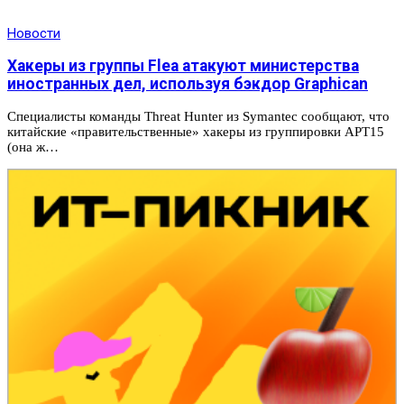
Новости
Хакеры из группы Flea атакуют министерства
иностранных дел, используя бэкдор Graphican
Специалисты команды Threat Hunter из Symantec сообщают, что
китайские «правительственные» хакеры из группировки APT15
(она ж…