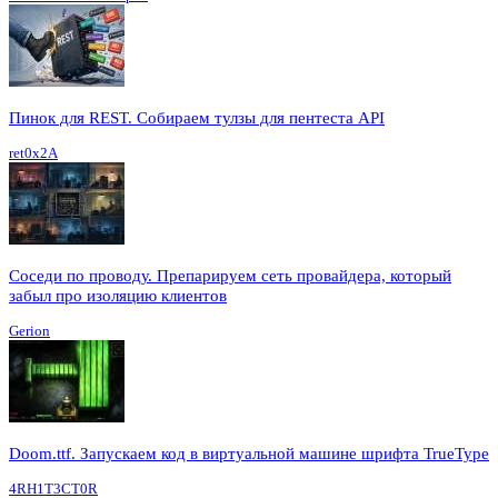
Пинок для REST. Собираем тулзы для пентеста API
ret0x2A
Соседи по проводу. Препарируем сеть провайдера, который
забыл про изоляцию клиентов
Gerion
Doom.ttf. Запускаем код в виртуальной машине шрифта TrueType
4RH1T3CT0R