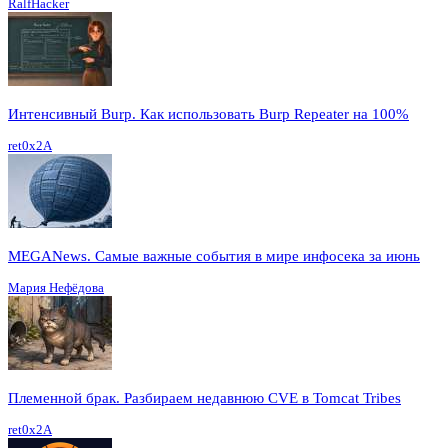
RalfHacker
Интенсивный Burp. Как использовать Burp Repeater на 100%
ret0x2A
MEGANews. Cамые важные события в мире инфосека за июнь
Мария Нефёдова
Племенной брак. Разбираем недавнюю CVE в Tomcat Tribes
ret0x2A