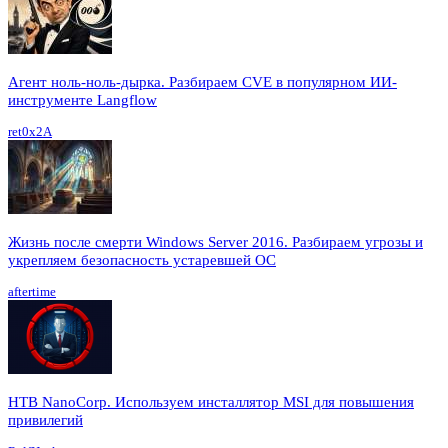
Агент ноль-ноль-дырка. Разбираем CVE в популярном ИИ-
инструменте Langflow
ret0x2A
Жизнь после смерти Windows Server 2016. Разбираем угрозы и
укрепляем безопасность устаревшей ОС
aftertime
HTB NanoCorp. Используем инсталлятор MSI для повышения
привилегий