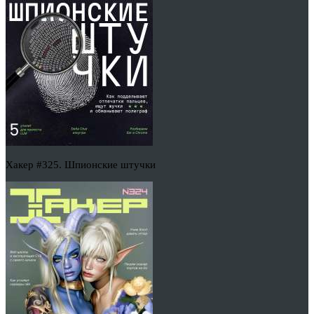
Хакер #325. Шпионские штучки