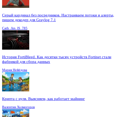
Серый кардинал без посредников. Настраиваем потоки и алерты,
пишем декодер для Graylog 7.1
Cath_Ars_IS_785
История FortiBleed. Как десятки тысяч устройств Fortinet стали
фабрикой для сбора данных
Мария Нефёдова
Крипта с нуля. Выясняем, как работает майнинг
Валентин Холмогоров