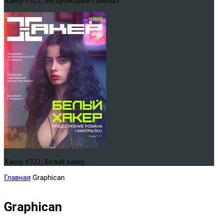
Хакер #323. Беспроводной самопал
Хакер #322. Белый хакер
Главная
Graphican
Graphican