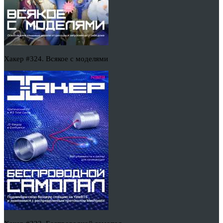
Хакер #324. Всякое с моделями