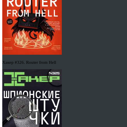
Хакер #326. Router from Hell