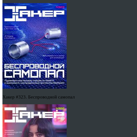
Хакер #323. Беспроводной самопал