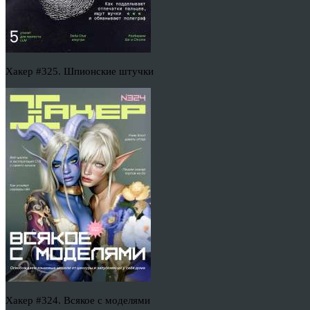
Хакер #325. Шпионские штучки
Хакер #324. Всякое с моделями