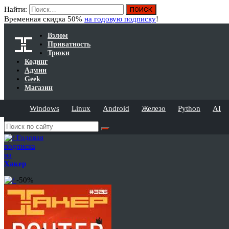
Найти:
Временная скидка 50%
на годовую подписку
!
Взлом
Приватность
Трюки
Кодинг
Админ
Geek
Магазин
Windows
Linux
Android
Железо
Python
AI
Годовая
подписка
на
Хакер
-50%