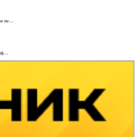
же не…
инф…