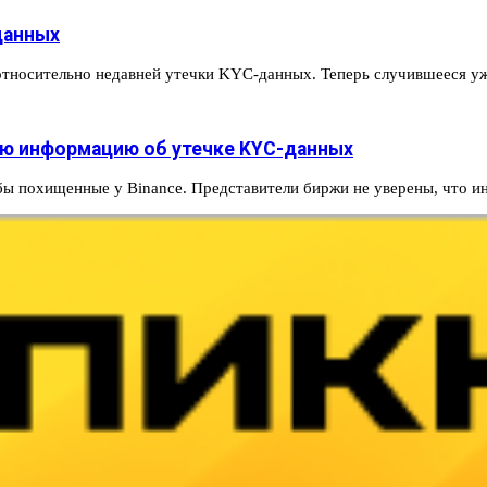
данных
тносительно недавней утечки KYC-данных. Теперь случившееся у
ую информацию об утечке KYC-данных
бы похищенные у Binance. Представители биржи не уверены, что 