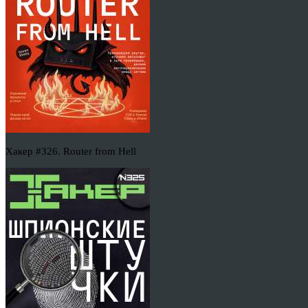
Хакер #326. Router from Hell