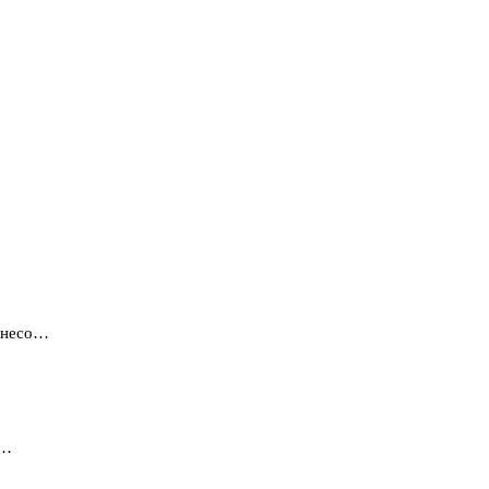
с несо…
л…