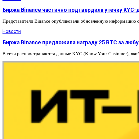
Биржа Binance частично подтвердила утечку KYC-
Представители Binance опубликовали обновленную информацию о
Новости
Биржа Binance предложила награду 25 BTC за люб
В сети распространяются данные KYC (Know Your Customer), яко