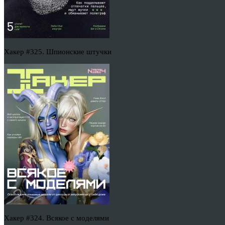
Хакер #325. Шпионские штучки
Хакер #324. Всякое с моделями