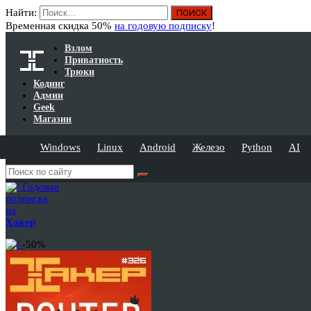
Найти:
Временная скидка 50%
на годовую подписку
!
Взлом
Приватность
Трюки
Кодинг
Админ
Geek
Магазин
Windows
Linux
Android
Железо
Python
AI
Годовая
подписка
на
Хакер
-50%