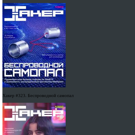
Хакер #323. Беспроводной самопал