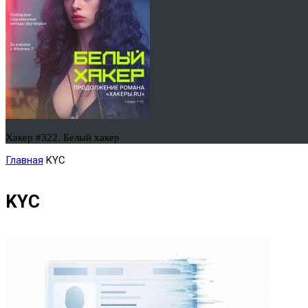
Хакер #322. Белый хакер
Главная
KYC
KYC