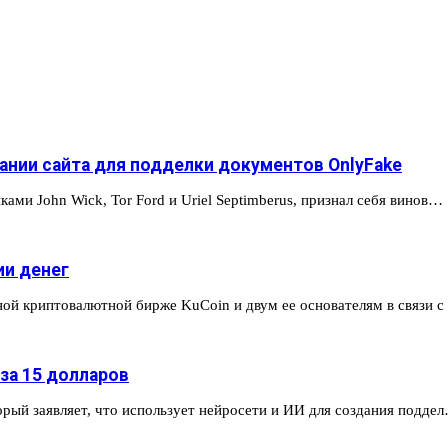
ании сайта для подделки документов OnlyFake
ми John Wick, Tor Ford и Uriel Septimberus, признал себя винов…
ии денег
й криптовалютной бирже KuCoin и двум ее основателям в связи 
за 15 долларов
рый заявляет, что использует нейросети и ИИ для создания подде