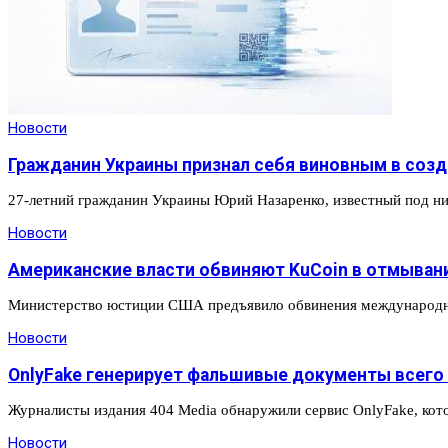
Новости
Гражданин Украины признал себя виновным в созд
27-летний гражданин Украины Юрий Назаренко, известный под ника
Новости
Американские власти обвиняют KuCoin в отмыван
Министерство юстиции США предъявило обвинения международно
Новости
OnlyFake генерирует фальшивые документы всего 
Журналисты издания 404 Media обнаружили сервис OnlyFake, кото
Новости