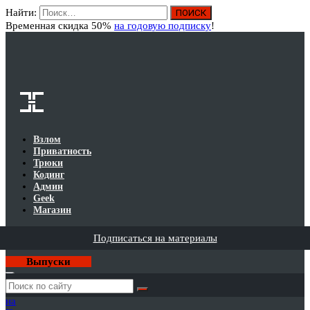
Найти:
Вход
Временная скидка 50%
на годовую подписку
!
Взлом
Приватность
Трюки
Кодинг
Админ
Geek
Магазин
Подписаться на материалы
Выпуски
Годовая
подписка
на