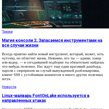
Трюки
Магия консоли 2. Запасаемся инструментами на
все случаи жизни
Всегда приятно найти новый инструмент, который, может, хоть
чуточку, но облегчит жизнь. Неважно, кто ты — админ, хакер
или кодер, — в сегодняшней подборке ты обязательно найдешь
что-нибудь полезное. Нас ждут: еще один красивый дашборд,
пароли с сюрпризом на случай вынужденной разблокировки,
клиент SSH с устойчивым коннектом и много других полезных
штук.
Новости
Linux-малварь FontOnLake используется в
направленных атаках