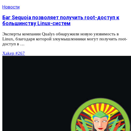
Новости
Баг Sequoia позволяет получить root-доступ к
большинству Linux-систем
Эксперты компании Qualys обнаружили новую уязвимость в
Linux, благодаря которой злоумышленники могут получить root-
доступ в …
Xakep #267