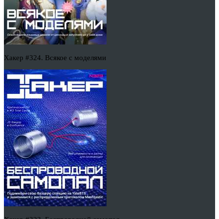
Хакер #324. Всякое с моделями