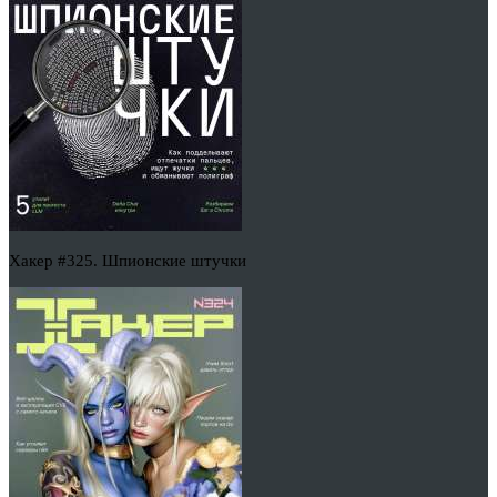
Хакер #325. Шпионские штучки