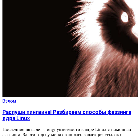
Взлом
Распуши пингвина! Разбираем способы фаззинга
ядра Linux
Последние пять лет я ищу уязвимости в ядре Linux с помощью
фаззинга. За эти годы у меня скопилась коллекция ссылок и