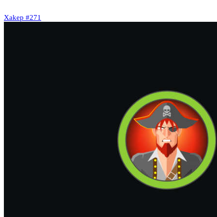
Xakep #271