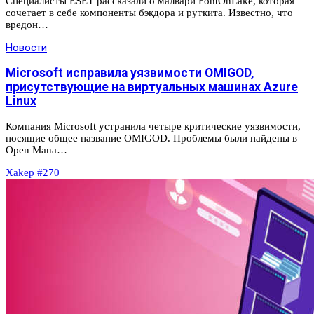
Специалисты ESET рассказали о малвари FontOnLake, которая
сочетает в себе компоненты бэкдора и руткита. Известно, что
вредон…
Новости
Microsoft исправила уязвимости OMIGOD,
присутствующие на виртуальных машинах Azure
Linux
Компания Microsoft устранила четыре критические уязвимости,
носящие общее название OMIGOD. Проблемы были найдены в
Open Mana…
Xakep #270