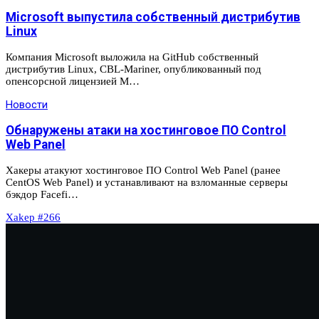
Microsoft выпустила собственный дистрибутив
Linux
Компания Microsoft выложила на GitHub собственный
дистрибутив Linux, CBL-Mariner, опубликованный под
опенсорсной лицензией M…
Новости
Обнаружены атаки на хостинговое ПО Control
Web Panel
Хакеры атакуют хостинговое ПО Control Web Panel (ранее
CentOS Web Panel) и устанавливают на взломанные серверы
бэкдор Facefi…
Xakep #266