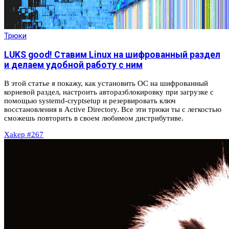
Трюки
LUKS good! Ставим Linux на шифрованный раздел
и делаем удобной работу с ним
В этой статье я покажу, как установить ОС на шифрованный
корневой раздел, настроить авторазблокировку при загрузке с
помощью systemd-cryptsetup и резервировать ключ
восстановления в Active Directory. Все эти трюки ты с легкостью
сможешь повторить в своем любимом дистрибутиве.
Xakep #267