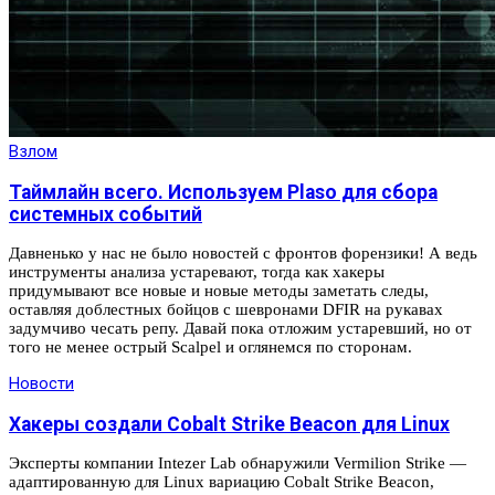
Взлом
Таймлайн всего. Используем Plaso для сбора
системных событий
Давненько у нас не было новостей с фронтов форензики! А ведь
инструменты анализа устаревают, тогда как хакеры
придумывают все новые и новые методы заметать следы,
оставляя доблестных бойцов с шевронами DFIR на рукавах
задумчиво чесать репу. Давай пока отложим устаревший, но от
того не менее острый Scalpel и оглянемся по сторонам.
Новости
Хакеры создали Cobalt Strike Beacon для Linux
Эксперты компании Intezer Lab обнаружили Vermilion Strike —
адаптированную для Linux вариацию Cobalt Strike Beacon,