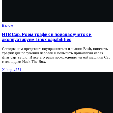
Взлом
HTB Сap. Роем трафик в поисках учеток и
эксплуатируем Linux capabilities
Сегодня нам предстоит поупражняться в знании Bash, поискать
трафик для получения паролей и повысить привилегии через
флаг cap_setuid. И все это ради прохождения легкой машины Cap
с площадки Hack The Box.
Xakep #271