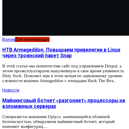
Взлом
Для начинающих
HTB Armageddon. Повышаем привилегии в Linux
через троянский пакет Snap
В этой статье мы попентестим сайт под управлением Drupal, а
затем проэксплуатируем нашумевшую в свое время уязвимость
Dirty Sock. Поможет нам в этом легкая по заявленному уровню
сложности машина Armageddon с площадки Hack The Box.
Новости
Майнинговый ботнет «разгоняет» процессоры на
взломанных серверах
Специалисты компании Uptycs, занимающейся облачной
безопасностью, обнаружили майнинговый ботнет, который
изменяет конфигурац…