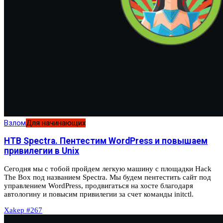
Взлом
Для начинающих
HTB Spectra. Пентестим WordPress и повышаем
привилегии в Unix
Сегодня мы с тобой пройдем легкую машину с площадки Hack
The Box под названием Spectra. Мы будем пентестить сайт под
управлением WordPress, продвигаться на хосте благодаря
автологину и повысим привилегии за счет команды initctl.
Xakep #267