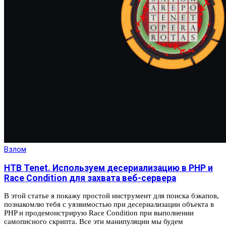
Взлом
HTB Tenet. Используем десериализацию в PHP и
Race Condition для захвата веб-сервера
В этой статье я покажу простой инструмент для поиска бэкапов,
познакомлю тебя с уязвимостью при десериализации объекта в
PHP и продемонстрирую Race Condition при выполнении
самописного скрипта. Все эти манипуляции мы будем