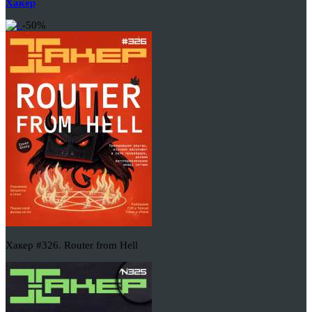
Хакер
-50%
Хакер #326. Router from Hell