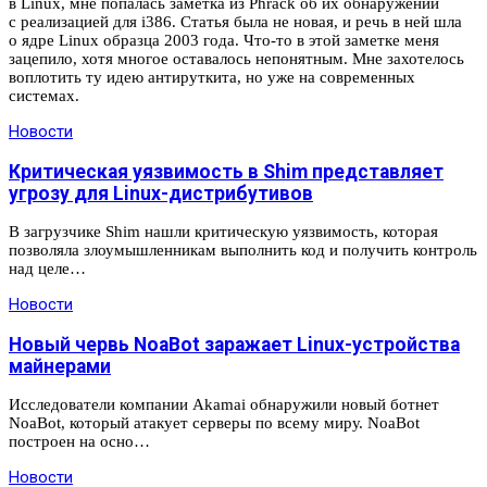
в Linux, мне попалась заметка из Phrack об их обнаружении
с реализацией для i386. Статья была не новая, и речь в ней шла
о ядре Linux образца 2003 года. Что‑то в этой заметке меня
зацепило, хотя многое оставалось непонятным. Мне захотелось
воплотить ту идею антируткита, но уже на современных
системах.
Новости
Критическая уязвимость в Shim представляет
угрозу для Linux-дистрибутивов
В загрузчике Shim нашли критическую уязвимость, которая
позволяла злоумышленникам выполнить код и получить контроль
над целе…
Новости
Новый червь NoaBot заражает Linux-устройства
майнерами
Исследователи компании Akamai обнаружили новый ботнет
NoaBot, который атакует серверы по всему миру. NoaBot
построен на осно…
Новости