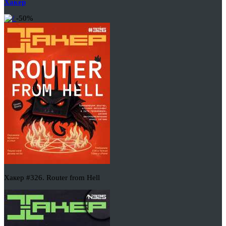
Хакер
-50%
Хакер #326. Router from Hell