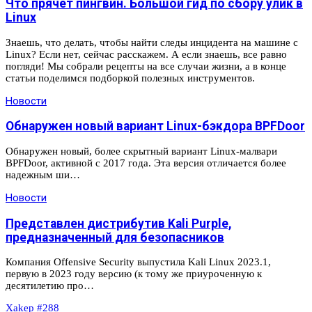
Что прячет пингвин. Большой гид по сбору улик в
Linux
Зна­ешь, что делать, чтобы найти следы инцидента на машине с
Linux? Если нет, сей­час рас­ска­жем. А если зна­ешь, все рав­но
пог­ляди! Мы соб­рали рецеп­ты на все слу­чаи жиз­ни, а в кон­це
статьи поделим­ся под­боркой полез­ных инс­тру­мен­тов.
Новости
Обнаружен новый вариант Linux-бэкдора BPFDoor
Обнаружен новый, более скрытный вариант Linux-малвари
BPFDoor, активной с 2017 года. Эта версия отличается более
надежным ши…
Новости
Представлен дистрибутив Kali Purple,
предназначенный для безопасников
Компания Offensive Security выпустила Kali Linux 2023.1,
первую в 2023 году версию (к тому же приуроченную к
десятилетию про…
Xakep #288