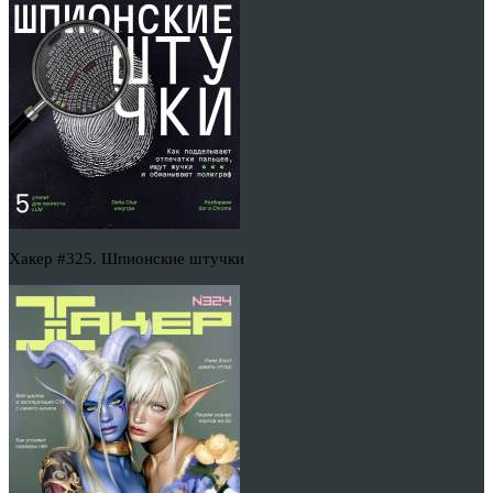
Хакер #325. Шпионские штучки