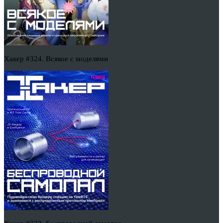
Хакер #324. Всякое с моделями