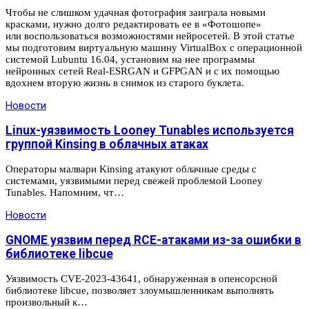
Чтобы не слишком удачная фотография заиграла новыми
красками, нужно долго редактировать ее в «Фотошопе»
или воспользоваться возможностями нейросетей. В этой статье
мы подготовим виртуальную машину VirtualBox с операционной
системой Lubuntu 16.04, установим на нее программы
нейронных сетей Real-ESRGAN и GFPGAN и с их помощью
вдохнем вторую жизнь в снимок из старого буклета.
Новости
Linux-уязвимость Looney Tunables используется
группой Kinsing в облачных атаках
Операторы малвари Kinsing атакуют облачные среды с
системами, уязвимыми перед свежей проблемой Looney
Tunables. Напомним, чт…
Новости
GNOME уязвим перед RCE-атаками из-за ошибки в
библиотеке libcue
Уязвимость CVE-2023-43641, обнаруженная в опенсорсной
библиотеке libcue, позволяет злоумышленникам выполнять
произвольный к…