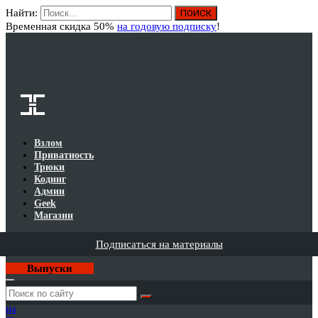
Найти:
Вход
Временная скидка 50%
на годовую подписку
!
Взлом
Приватность
Трюки
Кодинг
Админ
Geek
Магазин
Подписаться на материалы
Выпуски
Годовая
подписка
на