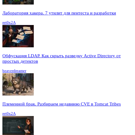
Лаборатория хакера. 7 утилит для пентеста и разработки
ret0x2A
Обфускация LDAP. Как скрыть разведку Active Directory от
простых детектов
beaverdreamer
Племенной брак. Разбираем недавнюю CVE в Tomcat Tribes
ret0x2A