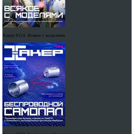
Хакер #324. Всякое с моделями