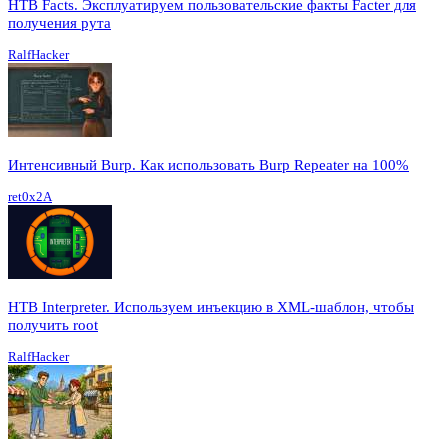
HTB Facts. Эксплуатируем пользовательские факты Facter для
получения рута
RalfHacker
Интенсивный Burp. Как использовать Burp Repeater на 100%
ret0x2A
HTB Interpreter. Используем инъекцию в XML-шаблон, чтобы
получить root
RalfHacker