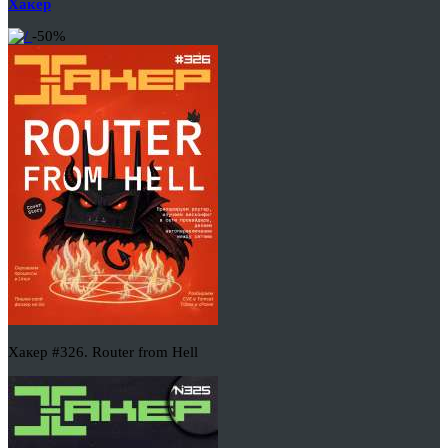
Хакер
-50%
Хакер #326. Router from Hell