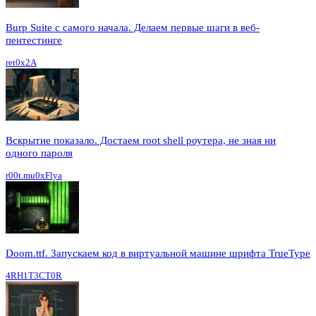
Burp Suite с самого начала. Делаем первые шаги в веб-
пентестинге
ret0x2A
Вскрытие показало. Достаем root shell роутера, не зная ни
одного пароля
r00t.mu0xFlya
Doom.ttf. Запускаем код в виртуальной машине шрифта TrueType
4RH1T3CT0R