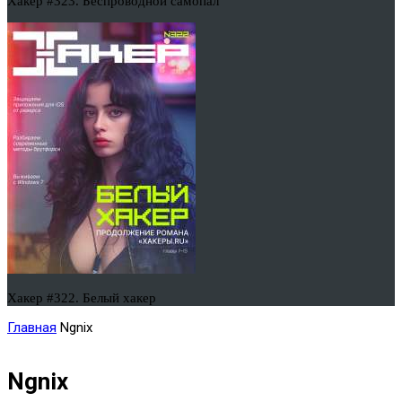
Хакер #323. Беспроводной самопал
Хакер #322. Белый хакер
Главная
Ngnix
Ngnix