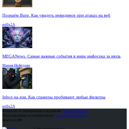
Познаём Burp. Как увидеть невидимое при атаках на веб
ret0x2A
MEGANews. Cамые важные события в мире инфосека за июль
Мария Нефёдова
Inbox на изи. Как спамеры пробивают любые фильтры
ret0x2A
Вопросы по материалам и подписке:
support@glc.ru
Отдел рекламы и спецпроектов:
yakovleva.a@glc.ru
Контент
18+