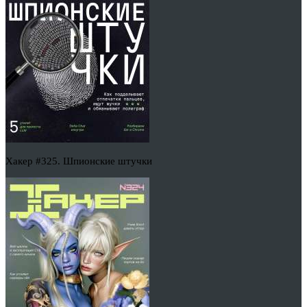
Хакер #325. Шпионские штучки