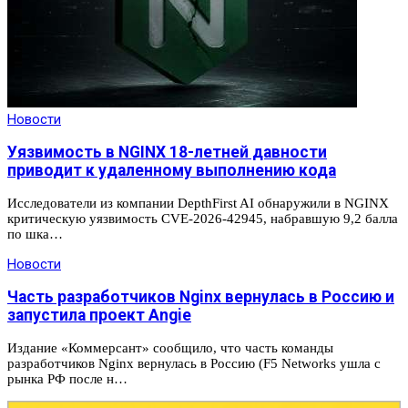
Новости
Уязвимость в NGINX 18-летней давности
приводит к удаленному выполнению кода
Исследователи из компании DepthFirst AI обнаружили в NGINX
критическую уязвимость CVE-2026-42945, набравшую 9,2 балла
по шка…
Новости
Часть разработчиков Nginx вернулась в Россию и
запустила проект Angie
Издание «Коммерсант» сообщило, что часть команды
разработчиков Nginx вернулась в Россию (F5 Networks ушла с
рынка РФ после н…