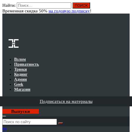
Найти:
Вход
Временная скидка 50%
на годовую подписку
!
Взлом
Приватность
Трюки
Кодинг
Админ
Geek
Магазин
Подписаться на материалы
Выпуски
Годовая
подписка
на