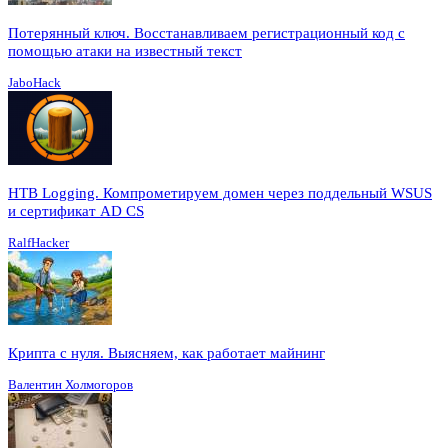
Потерянный ключ. Восстанавливаем регистрационный код с
помощью атаки на известный текст
JaboHack
HTB Logging. Компрометируем домен через поддельный WSUS
и сертификат AD CS
RalfHacker
Крипта с нуля. Выясняем, как работает майнинг
Валентин Холмогоров