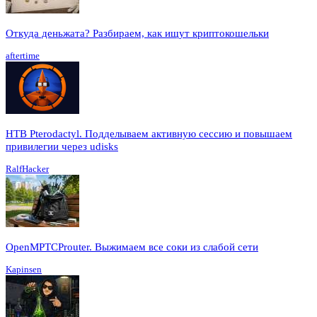
Откуда деньжата? Разбираем, как ищут криптокошельки
aftertime
HTB Pterodactyl. Подделываем активную сессию и повышаем
привилегии через udisks
RalfHacker
OpenMPTCProuter. Выжимаем все соки из слабой сети
Kapinsen