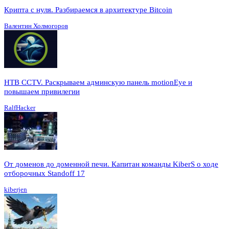
Крипта с нуля. Разбираемся в архитектуре Bitcoin
Валентин Холмогоров
HTB CCTV. Раскрываем админскую панель motionEye и
повышаем привилегии
RalfHacker
От доменов до доменной печи. Капитан команды KiberS о ходе
отборочных Standoff 17
kiberjen