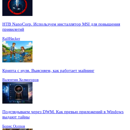
HTB NanoCorp. Используем инсталлятор MSI для повышения
привилегий
RalfHacker
Крипта с нуля. Выясняем, как работает майнинг
Валентин Холмогоров
Подглядываем через DWM. Как превью приложений в Windows
выдают тайны
Борис Осепов