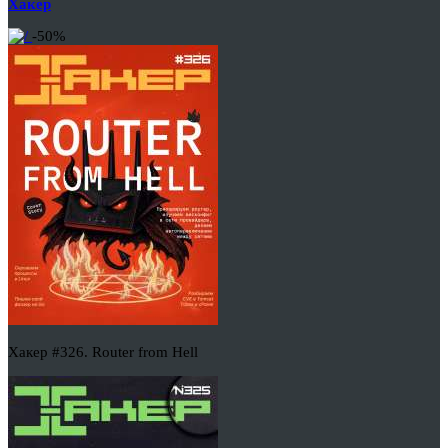
Хакер
-50%
Хакер #326. Router from Hell