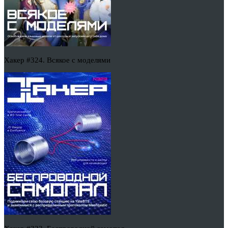
Хакер #324. Всякое с моделями