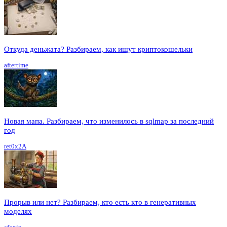
Откуда деньжата? Разбираем, как ищут криптокошельки
aftertime
Новая мапа. Разбираем, что изменилось в sqlmap за последний
год
ret0x2A
Прорыв или нет? Разбираем, кто есть кто в генеративных
моделях