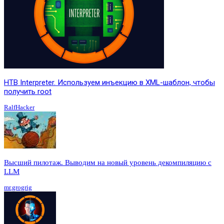
HTB Interpreter. Используем инъекцию в XML-шаблон, чтобы
получить root
RalfHacker
Высший пилотаж. Выводим на новый уровень декомпиляцию с
LLM
mr.grogrig