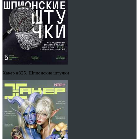
Хакер #325. Шпионские штучки