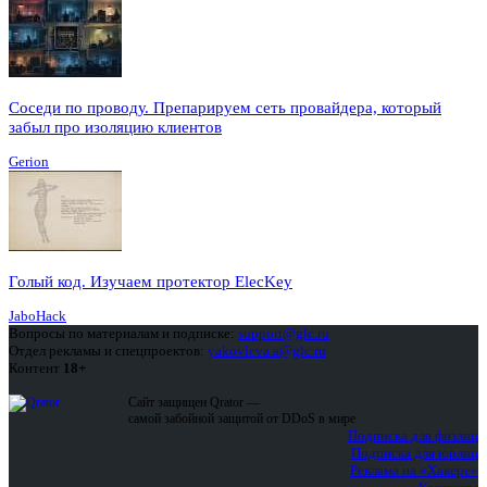
Соседи по проводу. Препарируем сеть провайдера, который
забыл про изоляцию клиентов
Gerion
Голый код. Изучаем протектор ElecKey
JaboHack
Вопросы по материалам и подписке:
support@glc.ru
Отдел рекламы и спецпроектов:
yakovleva.a@glc.ru
Контент
18+
Сайт защищен Qrator —
самой забойной защитой от DDoS в мире
Подписка для физлиц
Подписка для юрлиц
Реклама на «Хакере»