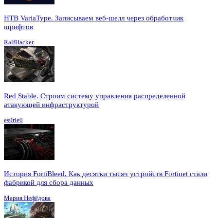
HTB VariaType. Записываем веб-шелл через обработчик
шрифтов
RalfHacker
Red Stable. Строим систему управления распределенной
атакующей инфраструктурой
es0rle0
История FortiBleed. Как десятки тысяч устройств Fortinet стали
фабрикой для сбора данных
Мария Нефёдова