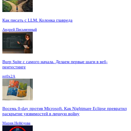
Как писать с LLM. Колонка главреда
Андрей Письменный
Burp Suite с самого начала. Делаем первые шаги в веб-
пентестинге
ret0x2A
Восемь 0-day против Microsoft. Как Nightmare Eclipse превратил
раскрытие уязвимостей в личную войну
Мария Нефёдова