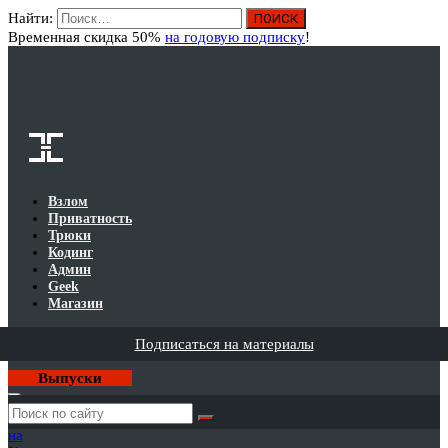
Найти:
Вход
Временная скидка 50%
на годовую подписку
!
Взлом
Приватность
Трюки
Кодинг
Админ
Geek
Магазин
Подписаться на материалы
Выпуски
Годовая
подписка
на