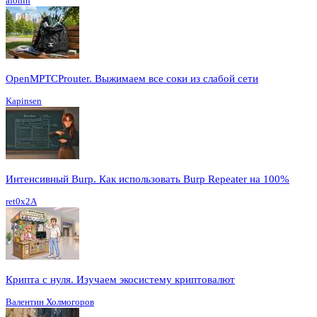
afonin
OpenMPTCProuter. Выжимаем все соки из слабой сети
Kapinsen
Интенсивный Burp. Как использовать Burp Repeater на 100%
ret0x2A
Крипта с нуля. Изучаем экосистему криптовалют
Валентин Холмогоров