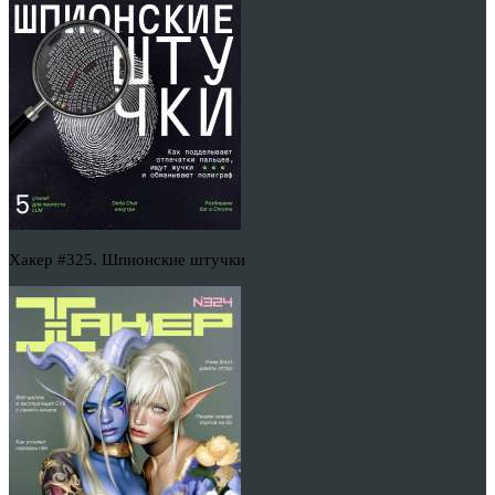
Хакер #325. Шпионские штучки