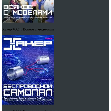
Хакер #324. Всякое с моделями