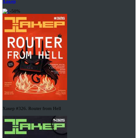
Хакер
-50%
Хакер #326. Router from Hell