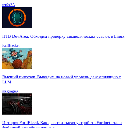
ret0x2A
HTB DevArea. Обходим проверку символических ссылок в Linux
RalfHacker
Высший пилотаж. Выводим на новый уровень декомпиляцию с
LLM
mr.grogrig
История FortiBleed. Как десятки тысяч устройств Fortinet стали
фабрикой для сбора данных