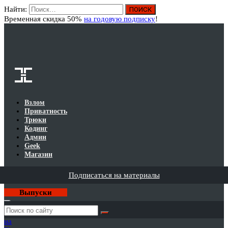
Найти:
Вход
Временная скидка 50%
на годовую подписку
!
Взлом
Приватность
Трюки
Кодинг
Админ
Geek
Магазин
Подписаться на материалы
Выпуски
Годовая
подписка
на