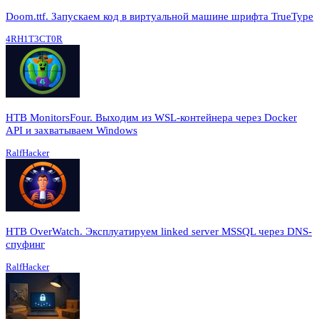
Doom.ttf. Запускаем код в виртуальной машине шрифта TrueType
4RH1T3CT0R
HTB MonitorsFour. Выходим из WSL-контейнера через Docker
API и захватываем Windows
RalfHacker
HTB OverWatch. Эксплуатируем linked server MSSQL через DNS-
спуфинг
RalfHacker