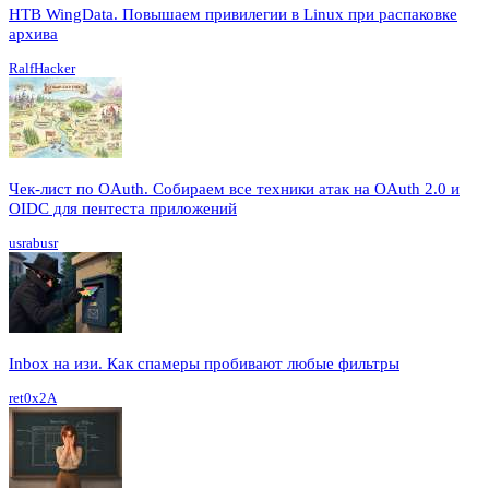
HTB WingData. Повышаем привилегии в Linux при распаковке
архива
RalfHacker
Чек-лист по OAuth. Собираем все техники атак на OAuth 2.0 и
OIDC для пентеста приложений
usrabusr
Inbox на изи. Как спамеры пробивают любые фильтры
ret0x2A