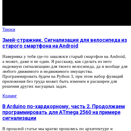
Трюки
Змей-стражник. Сигнализация для велосипеда из
старого смартфона на Android
Наверняка у тебя где-то завалялся старый смартфон на Android,
а может, даже и не один. Я расскажу, как сделать из него
надежную сигнализацию для твоего велосипеда, да и вообще для
любого движимого и недвижимого имущества.
Программировать будем на Python 3, при этом набор функций
приложения без труда может быть изменен и расширен для
решения других насущных задач.
Кодинг
В Arduino по-хардкорному, часть 2. Продолжаем
программировать для ATmega 2560 на примере
сигнализации
В прошлой статье мы кратко прошлись по архитектуре и