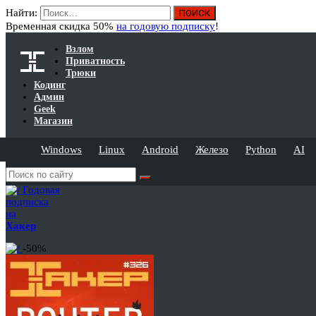
Найти:
Временная скидка 50%
на годовую подписку
!
Взлом
Приватность
Трюки
Кодинг
Админ
Geek
Магазин
Windows
Linux
Android
Железо
Python
AI
Годовая
подписка
на
Хакер
-50%