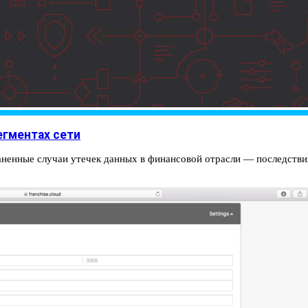
егментах сети
аненные случаи утечек данных в финансовой отрасли — последстви