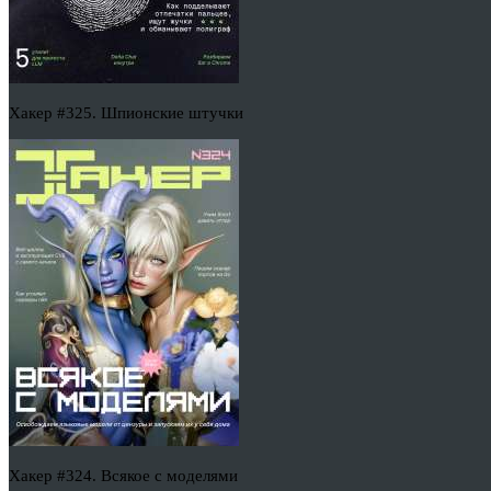
Хакер #325. Шпионские штучки
Хакер #324. Всякое с моделями