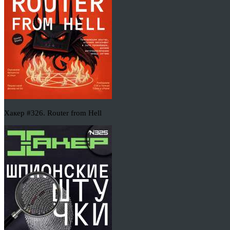
Хакер #326. Router from Hell