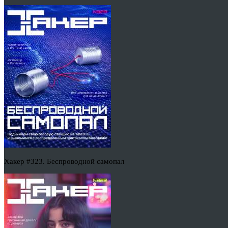
Хакер #323. Беспроводной самопал