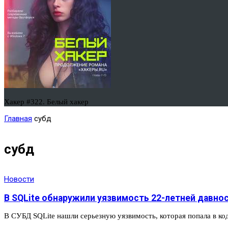
Хакер #322. Белый хакер
Главная
субд
субд
Новости
В SQLite обнаружили уязвимость 22-летней давно
В СУБД SQLite нашли серьезную уязвимость, которая попала в к