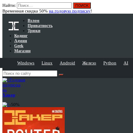
Найти:
Временная скидка 50%
на годовую подписку
!
Взлом
Приватность
Трюки
Кодинг
Админ
Geek
Магазин
Windows
Linux
Android
Железо
Python
AI
Годовая
подписка
на
Хакер
-50%