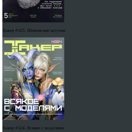
Хакер #325. Шпионские штучки
Хакер #324. Всякое с моделями