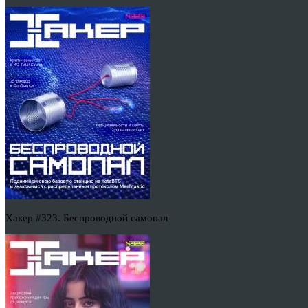
Хакер #323. Беспроводной самопал