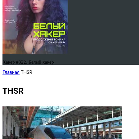
Хакер #322. Белый хакер
Главная
THSR
THSR