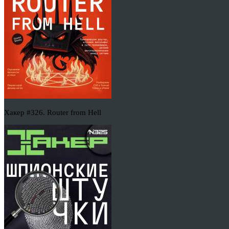
Хакер #326. Router from Hell