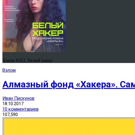
Хакер #322. Белый хакер
Взлом
Алмазный фонд «Хакера». Сам
Иван Пискунов
18.10.2017
10 комментариев
107,590