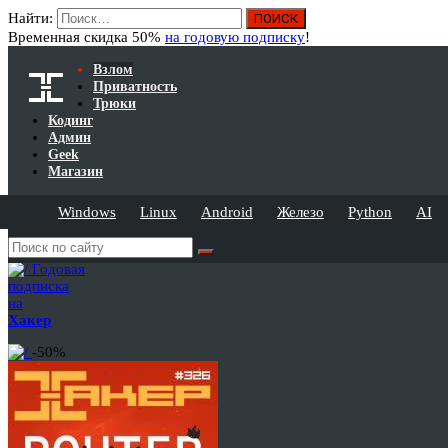
Найти:
Временная скидка 50%
на годовую подписку
!
Взлом
Приватность
Трюки
Кодинг
Админ
Geek
Магазин
Windows
Linux
Android
Железо
Python
AI
Годовая
подписка
на
Хакер
-50%