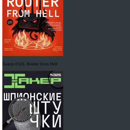
Хакер #326. Router from Hell