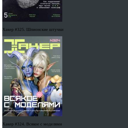
Хакер #325. Шпионские штучки
Хакер #324. Всякое с моделями