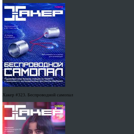
Хакер #323. Беспроводной самопал