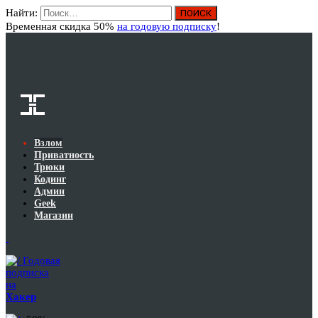
Найти:
Вход
Временная скидка 50%
на годовую подписку
!
Взлом
Приватность
Трюки
Кодинг
Админ
Geek
Магазин
Годовая
подписка
на
Хакер