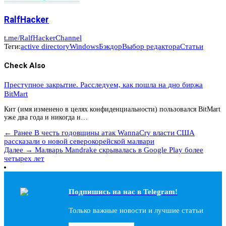
RalfHacker
t.me/RalfHackerChannel
Теги:
active directory
Windows
Бэкдор
Выбор редактора
Статьи
Check Also
Преступное закрытие. Расследуем, как пошла на дно биржа
BitMart
Кит (имя изменено в целях конфиденциальности) пользовался BitMart
уже два года и никогда н…
← Ранее
В честь годовщины атак WannaCry власти США
рассказали о новой северокорейской малвари
Далее →
Малварь Mandrake скрывалась в Google Play более
четырех лет
Подпишись на наc в Telegram!
Только важные новости и лучшие статьи