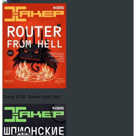
-50%
Хакер #326. Router from Hell