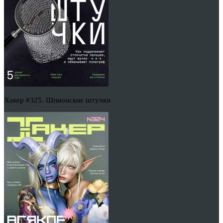
Хакер #325. Шпионские штучки