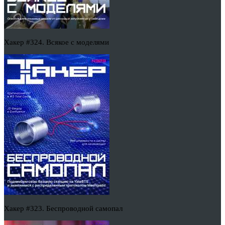
Хакер #324. Всякое с моделями
Хакер #323. Беспроводной самопал