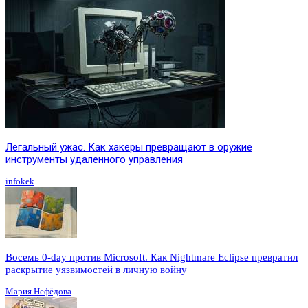
Легальный ужас. Как хакеры превращают в оружие
инструменты удаленного управления
infokek
Восемь 0-day против Microsoft. Как Nightmare Eclipse превратил
раскрытие уязвимостей в личную войну
Мария Нефёдова