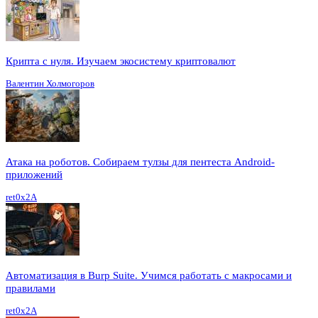
Крипта с нуля. Изучаем экосистему криптовалют
Валентин Холмогоров
Атака на роботов. Собираем тулзы для пентеста Android-
приложений
ret0x2A
Автоматизация в Burp Suite. Учимся работать с макросами и
правилами
ret0x2A