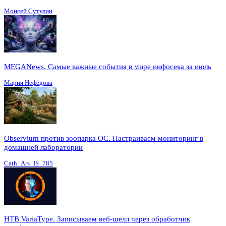
Моисей Сутулин
MEGANews. Cамые важные события в мире инфосека за июль
Мария Нефёдова
Observium против зоопарка ОС. Настраиваем мониторинг в
домашней лаборатории
Cath_Ars_IS_785
HTB VariaType. Записываем веб-шелл через обработчик