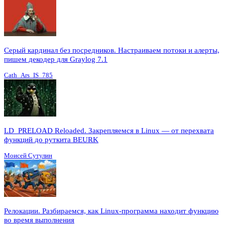
Серый кардинал без посредников. Настраиваем потоки и алерты,
пишем декодер для Graylog 7.1
Cath_Ars_IS_785
LD_PRELOAD Reloaded. Закрепляемся в Linux — от перехвата
функций до руткита BEURK
Моисей Сутулин
Релокации. Разбираемся, как Linux-программа находит функцию
во время выполнения