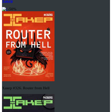
Хакер
-50%
Хакер #326. Router from Hell