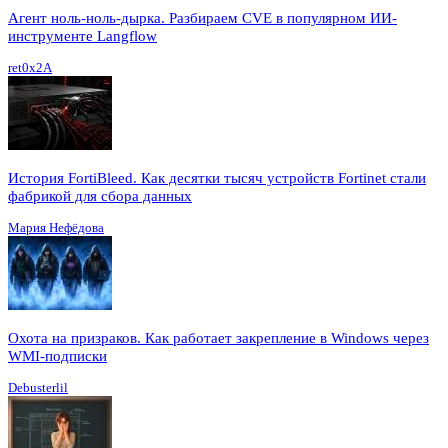
Агент ноль-ноль-дырка. Разбираем CVE в популярном ИИ-
инструменте Langflow
ret0x2A
История FortiBleed. Как десятки тысяч устройств Fortinet стали
фабрикой для сбора данных
Мария Нефёдова
Охота на призраков. Как работает закрепление в Windows через
WMI-подписки
Debusterlil