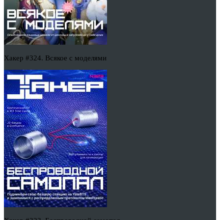
Хакер #324. Всякое с моделями