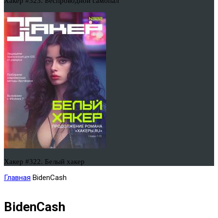
Хакер #323. Беспроводной самопал
Хакер #322. Белый хакер
Главная
BidenCash
BidenCash