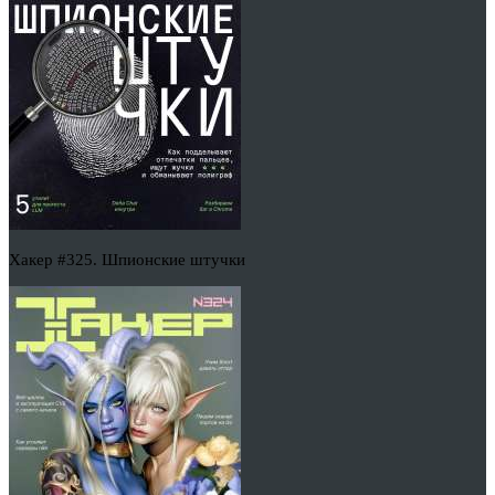
Хакер #325. Шпионские штучки