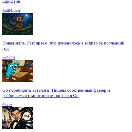
шрифтов
RalfHacker
Новая мапа. Разбираем, что изменилось в sqlmap за последний
год
ret0x2A
Go перебирать каталоги! Пишем собственный фаззер и
разбираемся с многопоточностью в Go
flexits