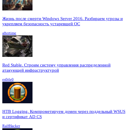
Жизнь после смерти Windows Server 2016. Разбираем угрозы и
укрепляем безопасность устаревшей ОС
aftertime
Red Stable. Строим систему управления распределенной
атакующей инфраструктурой
es0rle0
HTB Logging. Компрометируем домен через поддельный WSUS
и сертификат AD CS
RalfHacker