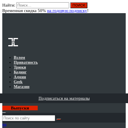
Найти:
Вход
Временная скидка 50%
на годовую подписку
!
Взлом
Приватность
Трюки
Кодинг
Админ
Geek
Магазин
Подписаться на материалы
Выпуски
Годовая
подписка
на