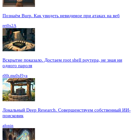
Познаём Burp. Как увидеть невидимое при атаках на веб
ret0x2A
Вскрытие показало. Достаем root shell роутера, не зная ни
одного пароля
r00t.mu0xFlya
Локальный Deep Research. Совершенствуем собственный ИИ-
поисковик
afonin